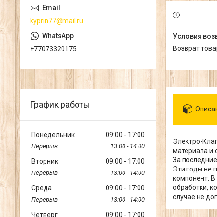
kyprin77@mail.ru
возврат тов
+77073320175
График работы
Описа
Понедельник
09:00
17:00
Электро-Клап
13:00
14:00
материала и 
За последние
Вторник
09:00
17:00
Эти годы не 
13:00
14:00
компонент. В
обработки, к
Среда
09:00
17:00
случае не до
13:00
14:00
Четверг
09:00
17:00