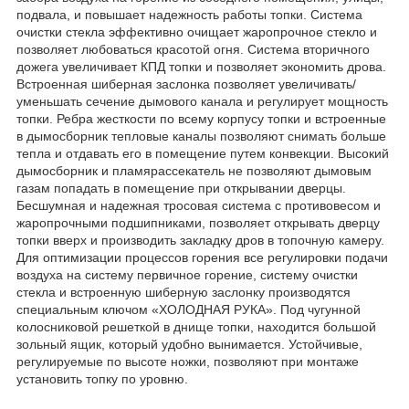
подвала, и повышает надежность работы топки. Система
очистки стекла эффективно очищает жаропрочное стекло и
позволяет любоваться красотой огня. Система вторичного
дожега увеличивает КПД топки и позволяет экономить дрова.
Встроенная шиберная заслонка позволяет увеличивать/
уменьшать сечение дымового канала и регулирует мощность
топки. Ребра жесткости по всему корпусу топки и встроенные
в дымосборник тепловые каналы позволяют снимать больше
тепла и отдавать его в помещение путем конвекции. Высокий
дымосборник и пламярассекатель не позволяют дымовым
газам попадать в помещение при открывании дверцы.
Бесшумная и надежная тросовая система с противовесом и
жаропрочными подшипниками, позволяет открывать дверцу
топки вверх и производить закладку дров в топочную камеру.
Для оптимизации процессов горения все регулировки подачи
воздуха на систему первичное горение, систему очистки
стекла и встроенную шиберную заслонку производятся
специальным ключом «ХОЛОДНАЯ РУКА». Под чугунной
колосниковой решеткой в днище топки, находится большой
зольный ящик, который удобно вынимается. Устойчивые,
регулируемые по высоте ножки, позволяют при монтаже
установить топку по уровню.