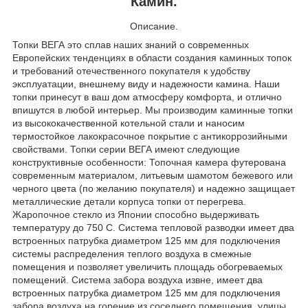
Камин.
Описание.
Топки ВЕГА это сплав наших знаний о современных
Европейских тенденциях в области создания каминных топок
и требований отечественного покупателя к удобству
эксплуатации, внешнему виду и надежности камина. Наши
топки принесут в ваш дом атмосферу комфорта, и отлично
впишутся в любой интерьер. Мы производим каминные топки
из высококачественной котельной стали и наносим
термостойкое лакокрасочное покрытие с антикоррозийными
свойствами. Топки серии ВЕГА имеют следующие
конструктивные особенности: Топочная камера футерована
современным материалом, литьевым шамотом бежевого или
черного цвета (по желанию покупателя) и надежно защищает
металлические детали корпуса топки от перегрева.
Жаропочное стекло из Японии способно выдерживать
температуру до 750 С. Система тепловой разводки имеет два
встроенных патрубка диаметром 125 мм для подключения
системы распределения теплого воздуха в смежные
помещения и позволяет увеличить площадь обогреваемых
помещений. Система забора воздуха извне, имеет два
встроенных патрубка диаметром 125 мм для подключения
забора воздуха на горение из соседнего помещения, улицы,