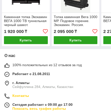
Каминная топка Экокамин
Топка каминная Вега 1000
Ками
ВЕГА 1000 TB туннельная
МР. Подовое горение.
ВЕГА
черный шамот.
Экокамин. Россия.
1 920 000
2 095 000
2 2
₸
₸
Купить
Купить
О нас
100% положительных из 12 отзывов за год
Работает с 21.08.2011
г. Алматы
Сейфуллина 284, Алматы, Казахстан
Контакты
Сегодня работает с 09:00 до 17:00
Показать весь график работы