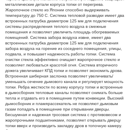
металлические детали корпуса топки от перегрева.
Жаропочное стекло из Японии способно выдерживать
температуру до 750 С. Система тепловой разводки имеет два
встроенных патрубка диаметром 125 мм для подключения
системы распределения теплого воздуха в смежные
помещения и позволяет увеличить площадь обогреваемых
помещений. Система забора воздуха извне, имеет два
встроенных патрубка диаметром 125 мм для подключения
забора воздуха на горение из соседнего помещения, улицы,
подвала, и повышает надежность работы топки. Система
очистки стекла эффективно очищает жаропрочное стекло и
позволяет любоваться красотой огня. Система вторичного
дожега увеличивает КПД топки и позволяет экономить дрова.
Встроенная шиберная заслонка позволяет увеличивать/
уменьшать сечение дымового канала и регулирует мощность
топки. Ребра жесткости по всему корпусу топки и встроенные
в дымосборник тепловые каналы позволяют снимать больше
тепла и отдавать его в помещение путем конвекции. Высокий
дымосборник и пламярассекатель не позволяют дымовым
газам попадать в помещение при открывании дверцы.
Бесшумная и надежная тросовая система с противовесом и
жаропрочными подшипниками, позволяет открывать дверцу
топки вверх и производить закладку дров в топочную камеру.