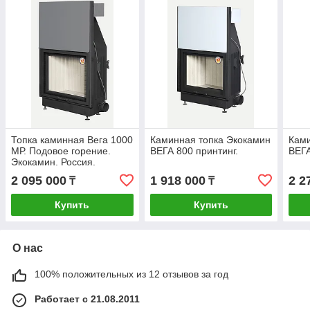
Топка каминная Вега 1000
Каминная топка Экокамин
Ками
МР. Подовое горение.
ВЕГА 800 принтинг.
ВЕГА
Экокамин. Россия.
2 095 000
1 918 000
2 2
₸
₸
Купить
Купить
О нас
100% положительных из 12 отзывов за год
Работает с 21.08.2011