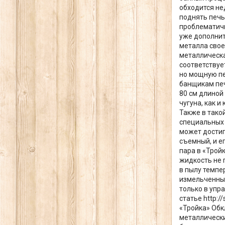
обходится нед
поднять печь
проблематичн
уже дополнит
металла свое
металлическа
соответствуе
но мощную пе
банщикам печ
80 см длиной
чугуна, как 
Также в тако
специальных 
может достига
съемный, и е
пара в «Трой
жидкость не 
в пылу темпе
измельченным
только в упр
статье http:/
«Тройка» Обк
металлически