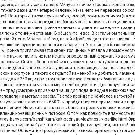
орого, а пашет, как за двоих. Минусы у печей «Тройка», конечно же
 тяжело даже для четырех человек, из-за чего ее перевозка со ск
ой. Во-вторых, такую печь необходимо обложить кирпичом (на это 
ельные расходы и нередко необходимость нанимать специалиста. 
 тепло печь для бани Тройка начинает отдавать позже, чем тради
я печь с тонкими стенами. В общем-то, и все. В остальном печь не
т своей цене. Модельный ряд печей «Тройка» достаточно широк –
чь любой функциональности и габаритов: Устройство базовой мо
ь Тройка приглядывается своей толщиной металла и возможность
 — не нужно пилить их или искать определенный формат. Ко всему 
и колосники. Они особенно стойки к высоким температурам и не де
й печи достаточно легко регулировать конвекцию горячего воздух
окон в корпусе, и такого с открытой каменкой не добиться. Каменн
ть даже 250 кг, и при этом парилка разогревается буквально за дв
го легко снимать и мыть по мере необходимости. Для получения ка
ке» предусмотрена приемная чаша для подачи воды в нижнюю час
попадала на металл совсем. Так пар пройдет с наиболее нагретой 
ратура может достигать 650˚С, и пройдет через верхние слои в пар
 и легким. Но можно отапливать баню и в режиме классической ф
авлении конвекционным потоком. О том, как повысить влажность в 
/stroy-banya.com/banshikam/kak-podnyat-vlazhnost-v-parilke.html 
ладка из кирпича будет гасить жесткий фон излучения, который вс
х печей. Обложить «Тройку» можно и талькохлоритом – от этого он