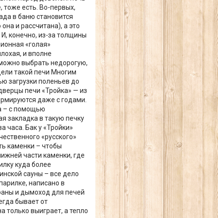
, тоже есть. Во-первых,
лада в баню становится
она и рассчитана), а это
И, конечно, из-за толщины
ционная «голая»
плохая, и вполне
 можно выбрать недорогую,
дели такой печи Многим
ю загрузки поленьев до
дверцы печи «Тройка» — из
формируются даже с годами.
а – с помощью
ая закладка в такую печку
а часа. Бак у «Тройки»
чественного «русского»
ть каменки – чтобы
нижней части каменки, где
илку куда более
инской сауны – все дело
парилке, написано в
Экраны и дымоход для печей
егда бывает от
а только выиграет, а тепло