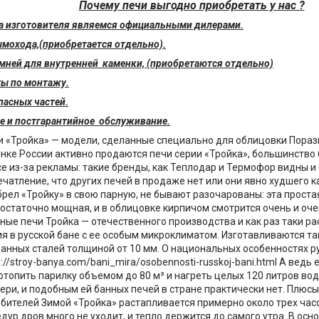
Почему печи выгодно приобретать у нас ?
да изготовителя являемся официальными дилерами.
ымохода,(приобретается отдельно).
амней для внутренней каменки, (приобретаются отдельно)
ты по монтажу.
пасных частей.
ое и постгарантийное обслуживание.
и «Тройка» — модели, сделанные специально для облицовки Пораз
ынке России активно продаются печи серии «Тройка», большинство
се из-за рекламы: такие бренды, как Теплодар и Термофор видны и
чатление, что других печей в продаже нет или они явно худшего ка
брел «Тройку» в свою парную, не бывают разочарованы: эта проста
остаточно мощная, и в облицовке кирпичом смотрится очень и оче
ные печи Тройка — отечественного производства и как раз таки р
я в русской бане с ее особым микроклиматом. Изготавливаются та
анных сталей толщиной от 10 мм. О национальных особенностях р
p://stroy-banya.com/bani_mira/osobennosti-russkoj-bani.html А вед
отопить парилку объемом до 80 м³ и нагреть целых 120 литров вод
вери, и подобным ей банных печей в стране практически нет. Плюсы
бителей Зимой «Тройка» растапливается примерно около трех часо
дур дров много не уходит, и тепло держится до самого утра. В осн