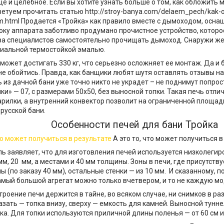
ще и целебное. Если вы хотите узнать больше о том, как обложить
етуем прочитать статью http://stroy-banya.com/delaem_pech/kak-ob
om.html Продается «Тройка» как правило вместе с дымоходом, осн
оку аппарата заботливо продумано прочистное устройство, которо
ва специалистов самостоятельно прочищать дымоход. Снаружи же
иальной термостойкой эмалью.
 может достигать 330 кг, что серьезно осложняет ее монтаж. Да и 
е обойтись. Правда, как банщики любят шутя оставлять отзывы на 
 из дачной бани уже точно никто не украдет – не поднимут попро
ки» — 07, с размерами 50х50, без выносной топки. Такая печь отли
рилки, а внутренний конвектор позволит на ограниченной площад
русской бани.
Особенности печей для бани Тройка
А это то, что может получиться в
ь заявляет, что для изготовления печей используется низколеги
м, 20 мм, а местами и 40 мм толщины. Зоны в печи, где присутству
ы (по заказу 40 мм), остальные стенки — из 10 мм. И сказанному, 
амый большой агрегат можно только вчетвером, и то не каждую мо
роение печи держится в тайне, во всяком случае, ни снимков в раз
азать — топка внизу, сверху — емкость для камней. Выносной тунн
ка. Для топки используются приличной длины поленья — от 60 см и