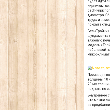
будет идти е
кирпичом, сов
pech-kirpich
диаметра. Сб
труда и вызо
покрыта спец
Вес «Тройки»
фундамента н
тяжелую печь
модель «Трой
небольшой па
микроклимат 
Производител
толщины: 10 м
20 мм толщин
поднять не с
Внутреннее ст
что можно ск
из предбанни