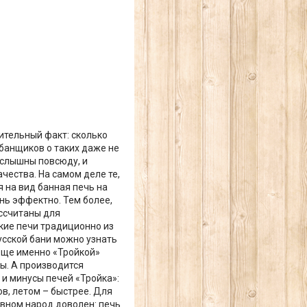
ительный факт: сколько
 банщиков о таких даже не
 слышны повсюду, и
чества. На самом деле те,
я на вид банная печь на
нь эффектно. Тем более,
ассчитаны для
кие печи традиционно из
усской бани можно узнать
ь еще именно «Тройкой»
ы. А производится
 и минусы печей «Тройка»:
в, летом – быстрее. Для
овном народ доволен: печь