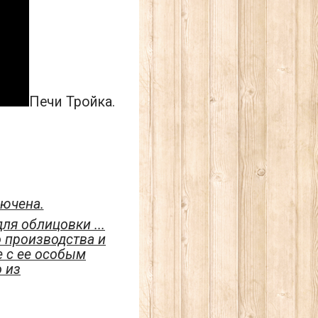
Печи Тройка.
лючена.
ля облицовки ...
о производства и
е с ее особым
 из