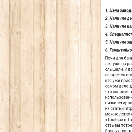
1. Цена заво
2. Наличие д
3. Наличие к
4. Специалис
5. Наличие за
6. Гарантийн
Печи для бан
лет уже на р
слышали. И в
создается впе
кто уже прио
самом деле д
что современ
использовани
низколегиров
из статьи htt
можно легко 
«Тройка» в Т
отзывы потре
банных проце