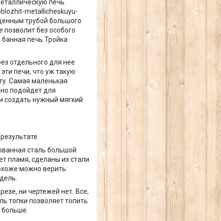
 металлическую печь
lozhit-metallicheskuyu-
ащенным трубой большого
е позволит без особого
 банная печь Тройка
без отдельного для нее
эти печи, что уж такую
сту. Самая маленькая
чно подойдет для
и создать нужный мягкий
 результате
рованная сталь большой
ет пламя, сделаны из стали
похоже можно верить:
дель.
резе, ни чертежей нет. Все,
ель топки позволяет топить
 больше.