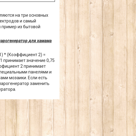
еляются на три основных
лектродов и самый
й пример из бытовой
парогенератор для хамама
) * (Коэффициент 2) =
1 принимает значение 0,75
ффициент 2 принимает
 специальными панелями и
ами мозаики. Если есть
парогенератор заменить
ратора.