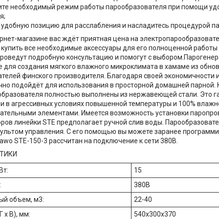
ите необходимый режим работы парообразователя при помощи уд
я;
 удобную позицию для расслабления и насладитесь процедурой па
рнет-магазине вас ждёт приятная цена на электропарообразовате
купить все необходимые аксессуары для его полноценной работы и
оведут подробную консультацию и помогут с выбором.Парогенера
 для создания мягкого влажного микроклимата в хамаме из обно
телей финского производителя. Благодаря своей экономичности и
чно подойдёт для использования в просторной домашней парной. 
бразователя полностью выполнены из нержавеющей стали. Это г
и в агрессивных условиях повышенной температуры и 100% влажн
ательными элементами. Имеется возможность установки паропро
ров линейки STE предполагает ручной слив воды. Парообразовате
пультом управления. С его помощью вы можете заранее программ
Sawo STE-150-3 рассчитан на подключение к сети 380В.
ТИКИ
Вт:
15
:
380В
й объем, м3:
22-40
 x В), мм:
540x300x370