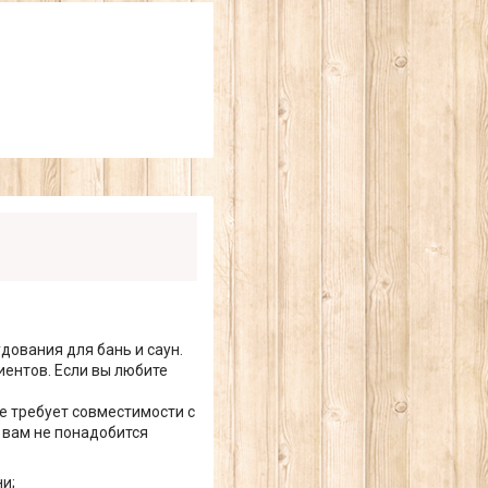
ования для бань и саун.
ентов. Если вы любите
ь
е требует совместимости с
 вам не понадобится
и;