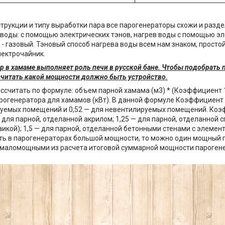
струкции и типу выработки пара все парогенераторы схожи и разд
 воды: с помощью электрических тэнов, нагрев воды с помощью э
 - газовый. Тэновый способ нагрева воды всем нам знаком, просто
лектрочайник.
р в хамаме выполняет роль печи в русской бане. Чтобы подобрать 
считать какой мощности должно быть устройство.
ссчитать по формуле: объем парной хамама (м3) * (Коэффициент 1
огенератора для хамамов (кВт). В данной формуле Коэффициент 
уемых помещений и 0,52 — для невентилируемых помещений. Коэ
— для парной, отделанной акрилом; 1,25 — для парной, отделанной
аикой); 1,5 — для парной, отделанной бетонными стенами с элемент
ь в парогенераторах большой мощности, то можно один мощный 
 маломощными из расчета итоговой суммарной мощности парогене