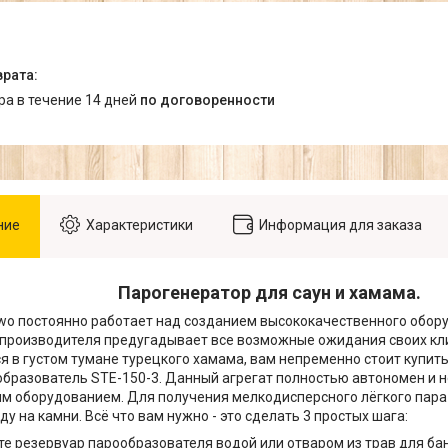
ара в течение 14 дней
по договоренности
ние
Характеристики
Информация для заказа
Парогенератор для саун и хамама.
o постоянно работает над созданием высококачественного оборуд
производителя предугадывает все возможные ожидания своих кли
я в густом тумане турецкого хамама, вам непременно стоит купит
бразователь STE-150-3. Данный агрегат полностью автономен и н
м оборудованием. Для получения мелкодисперсного лёгкого пара
у на камни. Всё что вам нужно - это сделать 3 простых шага:
те резервуар парообразователя водой или отваром из трав для бан