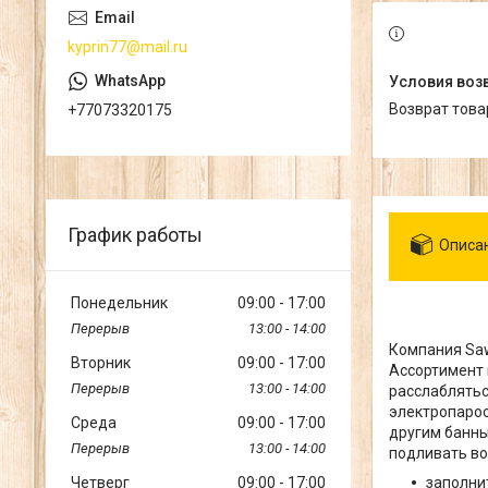
kyprin77@mail.ru
возврат тов
+77073320175
График работы
Описа
Понедельник
09:00
17:00
13:00
14:00
Компания Saw
Вторник
09:00
17:00
Ассортимент 
13:00
14:00
расслаблятьс
электропароо
Среда
09:00
17:00
другим банны
13:00
14:00
подливать вод
Четверг
09:00
17:00
заполни