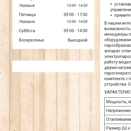
установ
13:00
14:00
управлени
Пятница
09:00
17:00
примите
13:00
14:00
В нашем инте
возможность 
Суббота
09:00
14:00
менеджеры пр
оборудование
Воскресенье
Выходной
парообразова
аппарат отли
электропароо
работу модел
двумя нагрев
парогенерато
комплекте с 
устройства. 
ХАРАКТЕРИС
Мощность, к
Напряжение
Отапливаемы
Размер (Ш x Г