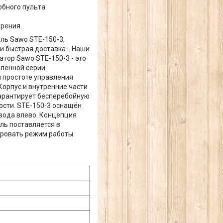
обного пульта
рения.
ль Sawo STE-150-3,
 быстрая доставка. . Наши
тор Sawo STE-150-3 - это
влённой серии
 простоте управления
Корпус и внутренние части
арантирует бесперебойную
ости. STE-150-3 оснащён
вода влево. Концепция
ль поставляется в
ировать режим работы