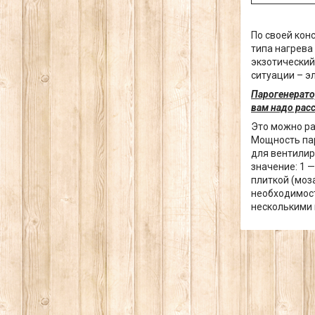
По своей кон
типа нагрева
экзотический
ситуации – э
Парогенерато
вам надо рас
Это можно ра
Мощность пар
для вентилир
значение: 1 
плиткой (моз
необходимост
несколькими