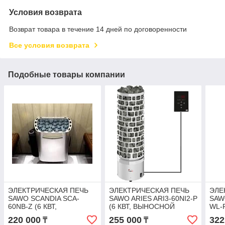
Условия возврата
Возврат товара в течение 14 дней по договоренности
Все условия возврата
Подобные товары компании
ЭЛЕКТРИЧЕСКАЯ ПЕЧЬ
ЭЛЕКТРИЧЕСКАЯ ПЕЧЬ
ЭЛЕ
SAWO SCANDIA SCA-
SAWO ARIES ARI3-60NI2-P
SAW
60NB-Z (6 КВТ,
(6 КВТ, ВЫНОСНОЙ
WL-P
ВСТРОЕННЫЙ ПУЛЬТ,
ПУЛЬТ, ВСТРОЕН. БЛОК
НАП
220 000
255 000
322
₸
₸
ВНУТРИ ОЦИНКОВКА,
МОЩНОСТИ,
ПУЛ