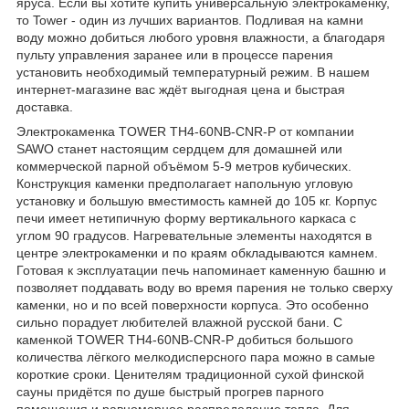
яруса. Если вы хотите купить универсальную электрокаменку,
то Tower - один из лучших вариантов. Подливая на камни
воду можно добиться любого уровня влажности, а благодаря
пульту управления заранее или в процессе парения
установить необходимый температурный режим. В нашем
интернет-магазине вас ждёт выгодная цена и быстрая
доставка.
Электрокаменка TOWER TH4-60NB-CNR-P от компании
SAWO станет настоящим сердцем для домашней или
коммерческой парной объёмом 5-9 метров кубических.
Конструкция каменки предполагает напольную угловую
установку и большую вместимость камней до 105 кг. Корпус
печи имеет нетипичную форму вертикального каркаса c
углом 90 градусов. Нагревательные элементы находятся в
центре электрокаменки и по краям обкладываются камнем.
Готовая к эксплуатации печь напоминает каменную башню и
позволяет поддавать воду во время парения не только сверху
каменки, но и по всей поверхности корпуса. Это особенно
сильно порадует любителей влажной русской бани. С
каменкой TOWER TH4-60NB-CNR-P добиться большого
количества лёгкого мелкодисперсного пара можно в самые
короткие сроки. Ценителям традиционной сухой финской
сауны придётся по душе быстрый прогрев парного
помещения и равномерное распределение тепла. Для