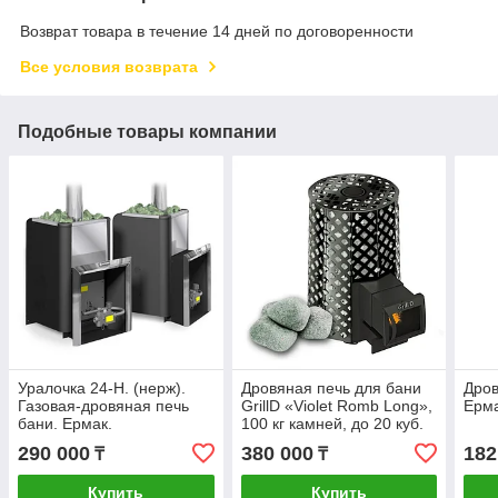
Возврат товара в течение 14 дней по договоренности
Все условия возврата
Подобные товары компании
Уралочка 24-Н. (нерж).
Дровяная печь для бани
Дров
Газовая-дровяная печь
GrillD «Violet Romb Long»,
Ерма
бани. Ермак.
100 кг камней, до 20 куб.
м
290 000
380 000
182
₸
₸
Купить
Купить