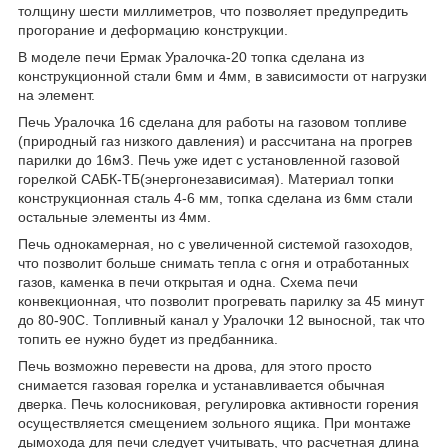
толщину шести миллиметров, что позволяет предупредить
прогорание и деформацию конструкции.
В моделе печи Ермак Уралочка-20 топка сделана из
конструкционной стали 6мм и 4мм, в зависимости от нагрузки
на элемент.
Печь Уралочка 16 сделана для работы на газовом топливе
(природный газ низкого давления) и рассчитана на прогрев
парилки до 16м3. Печь уже идет с установленной газовой
горелкой САБК-ТБ(энергонезависимая). Материал топки
конструкционная сталь 4-6 мм, топка сделана из 6мм стали
остальные элементы из 4мм.
Печь однокамерная, но с увеличенной системой газоходов,
что позволит больше снимать тепла с огня и отработанных
газов, каменка в печи открытая и одна. Схема печи
конвекционная, что позволит прогревать парилку за 45 минут
до 80-90С. Топливный канал у Уралочки 12 выносной, так что
топить ее нужно будет из предбанника.
Печь возможно перевести на дрова, для этого просто
снимается газовая горелка и устанавливается обычная
дверка. Печь колосниковая, регулировка активности горения
осуществляется смещением зольного ящика. При монтаже
дымохода для печи следует учитывать, что расчетная длина