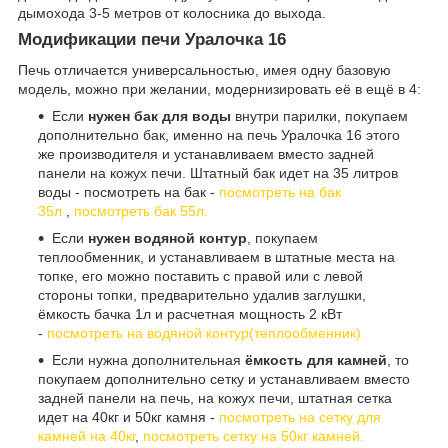
дымохода 3-5 метров от колосника до выхода.
Модификации печи Уралочка 16
Печь отличается универсальностью, имея одну базовую
модель, можно при желании, модернизировать её в ещё в 4:
Если
нужен бак для воды
внутри парилки, покупаем
дополнительно бак, именно на печь Уралочка 16 этого
же производителя и устанавливаем вместо задней
панели на кожух печи. Штатный бак идет на 35 литров
воды - посмотреть на бак -
посмотреть на бак
35л
,
посмотреть бак 55л.
Если
нужен водяной контур
, покупаем
теплообменник, и устанавливаем в штатные места на
топке, его можно поставить с правой или с левой
стороны топки, предварительно удалив заглушки,
ёмкость бачка 1л и расчетная мощность 2 кВт
-
посмотреть на водяной контур(теплообменник).
Если нужна дополнительная
ёмкость для камней
, то
покупаем дополнительно сетку и устанавливаем вместо
задней панели на печь, на кожух печи, штатная сетка
идет на 40кг и 50кг камня -
посмотреть на сетку для
камней на 40кг
,
посмотреть сетку на 50кг камней.