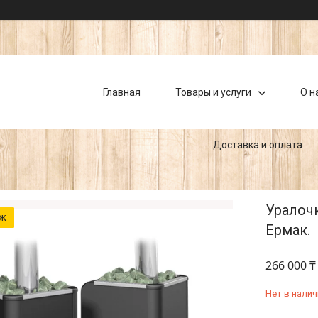
Главная
Товары и услуги
О н
Доставка и оплата
Уралочк
аж
Ермак.
266 000 ₸
Нет в налич