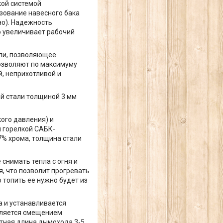
кой системой
ьзование навесного бака
но). Надежность
о увеличивает рабочий
ли, позволяющее
озволяют по максимуму
, неприхотливой и
й стали толщиной 3 мм
кого давления) и
й горелкой САБК-
% хрома, толщина стали
снимать тепла с огня и
я, что позволит прогревать
о топить ее нужно будет из
а и устанавливается
вляется смещением
етная длина дымохода 3-5