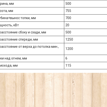
рина, мм
500
сота, мм
755
убина+вынос топки, мм
700
щность, кВт
20
расстояние сбоку и сзади, мм
500
расстояние спереди, мм
1250
асстояние от верха до потолка мин.,
1200
ки над огнем, мм
6
мохода, мм
115