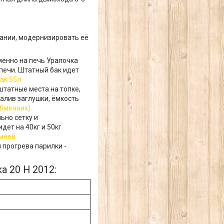
ании, модернизировать её
менно на печь Уралочка
печи. Штатный бак идет
ак 55л.
штатные места на топке,
далив заглушки, ёмкость
бменник).
ьно сетку и
дет на 40кг и 50кг
мней.
я прогрева парилки -
а 20 Н 2012: