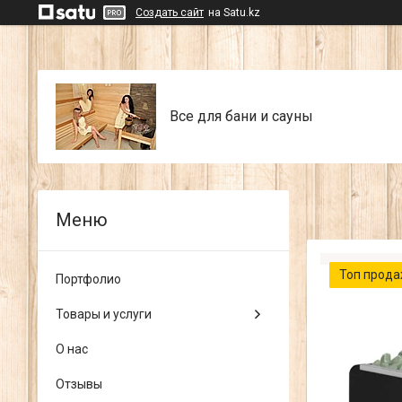
Создать сайт
на Satu.kz
Все для бани и сауны
Топ прод
Портфолио
Товары и услуги
О нас
Отзывы