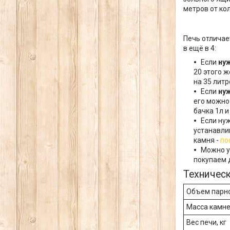
метров от ко
Печь отличае
в ещё в 4:
Если
ну
20 этого 
на 35 литр
Если
ну
его можно
бачка 1л и
Если ну
устанавлив
камня -
по
Можно у
покупаем д
Техническ
Объем парной
Масса камней
Вес печи, кг