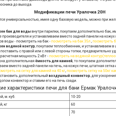
лосника до выхода.
Модификации печи Уралочка 20Н
тся универсальностью, имея одну базовую модель, можно при жел
жен бак для воды
внутри парилки, покупаем дополнительно бак, и
же производителя и устанавливаем вместо задней панели на кожух 
ов воды - посмотреть на бак -
посмотреть на бак 35л
,
посмотреть б
жен водяной контур
, покупаем теплообменник, и устанавливаем в 
 поставить с правой или с левой стороны топки, предварительно у
 расчетная мощность 2 кВт -
посмотреть на водяной контур(теплоо
жна дополнительная
ёмкость для камней
, то покупаем дополнител
аем вместо задней панели на печь, на кожух печи, штатная сетка и
смотреть на сетку для камней на 40 кг
,
посмотреть сетку на 50кг ка
становить дополнительный
воздушный конвектор
, для ускорени
опом конвектор и ставим его на печь сзади.
ие характеристики печи для бани Ермак Уралочк
, м. куб.
10-20
, кг
60
70