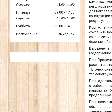
каменка, вме
13:00
14:00
регулировани
для нагрева 
Пятница
09:00
17:00
конструкции 
13:00
14:00
ресурс узлов
Суббота
09:00
14:00
Корпус печи 
сохранить не
Воскресенье
Выходной
сэкономить п
безопасной в
В моделе печ
(содержание 
Печь Уралочк
рассчитана н
ТБ(энергонез
термонагруж
Печь однокам
отработанных
парилку за 45
предбанника.
Печь возможн
обычная двер
зольного ящи