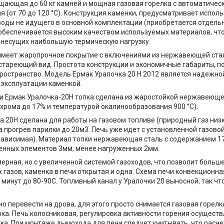
щающая до 60 кг камней и мощная газовая горелка с автоматичес
я (от 70 до 120 °С). Конструкция каменки, предусматривает испол
воды не идущего в основной комплектации (приобретается отдель
обеспечивается высоким качеством используемых материалов, чт
, несущих наибольшую термическую нагрузку.
имеет жаропрочное покрытие с включениями из нержавеющей ста
стареющий вид. Простота конструкции и экономичные габариты, п
ространство. Модель Ермак Уралочка 20 Н 2012 является надежной
 эксплуатации каменкой.
и Ермак Уралочка-20Н топка сделана из жаростойкой нержавеюще
хрома до 17% и температурой окалинообразования 900 °C).
а 20Н сделана для работы на газовом топливе (природный газ низ
а прогрев парилки до 20м3. Печь уже идет с установленной газово
ависимая). Материал топки нержавеющая сталь с содержанием 17
енных элементов 3мм, менее нагруженных 2мм.
ерная, но с увеличенной системой газоходов, что позволит больше 
 газов, каменка в печи открытая и одна. Схема печи конвекционна
 минут до 80-90С. Топливный канал у Уралочки 20 выносной, так чт
о перевести на дрова, для этого просто снимается газовая горелк
ка. Печь колосниковая, регулировка активности горения осущест
ка. При монтаже дымохода для печи следует учитывать, что расч