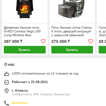
Дровяная банная печь
Печь банная сетка Саяны
Сетк
Grill'D Cometa Vega 180
II Inoxс дверцей антрацит
кг, 
Long Window Max
с закрытой каменкой.
Элит
TMF.
Фрон
397 000
275 000
28 
₸
₸
Купить
Купить
О нас
100% положительных из 12 отзывов за год
Работает с 21.08.2011
г. Алматы
Сейфуллина 284, Алматы, Казахстан
Контакты