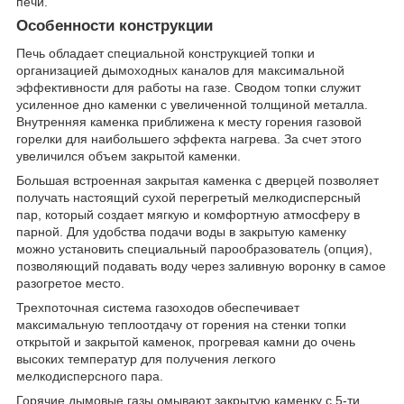
печи.
Особенности конструкции
Печь обладает специальной конструкцией топки и
организацией дымоходных каналов для максимальной
эффективности для работы на газе. Сводом топки служит
усиленное дно каменки с увеличенной толщиной металла.
Внутренняя каменка приближена к месту горения газовой
горелки для наибольшего эффекта нагрева. За счет этого
увеличился объем закрытой каменки.
Большая встроенная закрытая каменка с дверцей позволяет
получать настоящий сухой перегретый мелкодисперсный
пар, который создает мягкую и комфортную атмосферу в
парной. Для удобства подачи воды в закрытую каменку
можно установить специальный парообразователь (опция),
позволяющий подавать воду через заливную воронку в самое
разогретое место.
Трехпоточная система газоходов обеспечивает
максимальную теплоотдачу от горения на стенки топки
открытой и закрытой каменок, прогревая камни до очень
высоких температур для получения легкого
мелкодисперсного пара.
Горячие дымовые газы омывают закрытую каменку с 5-ти