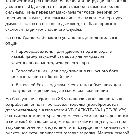
техническими решениями. Её особая конструкция позволила
увеличить КПД и сделать нагрев камней в каменке более
сильным. Печь передает максимум тепловой энергии от
горения на камни, тем самым сильно снижая температуру
дымовых газов на выходе в дымоход, что благоприятно
скажется на длительности его службы.
На печь Уралочка 36 можно установить дополнительные
опции:
Парообразователь - для удобной подачи воды в
самый центр закрытой каменки для получения
качественного мелкодисперсного пара
Теплообменник - для подключения выносного бака
или отопления от банной печи
Выносной бак - подключается к теплообменнику для
получения горячей воды в смежном помещении
На банную печь Уралочка 36 устанавливается специально
разработанная для нее газовая горелка (приобретается
дополнительно) с автоматикой УГ-САБК-ТБ-38-1 (ПБ-38 кВт)
с датчиком температуры, энергонезависимым пьезорозжигом
и системой безопасности, которая отключит подачу газа при
затухании огня или отсутствия тяги. Дверца печи снимается и
вместо нее устанавливается газовая горелка. Монтаж газовой