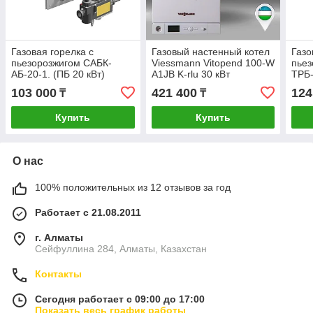
Газовая горелка с
Газовый настенный котел
Газо
пьезорозжигом CАБК-
Viessmann Vitopend 100-W
пьез
АБ-20-1. (ПБ 20 кВт)
A1JB K-rlu 30 кВт
ТРБ-
103 000
421 400
124
₸
₸
Купить
Купить
О нас
100% положительных из 12 отзывов за год
Работает с 21.08.2011
г. Алматы
Сейфуллина 284, Алматы, Казахстан
Контакты
Сегодня работает с 09:00 до 17:00
Показать весь график работы