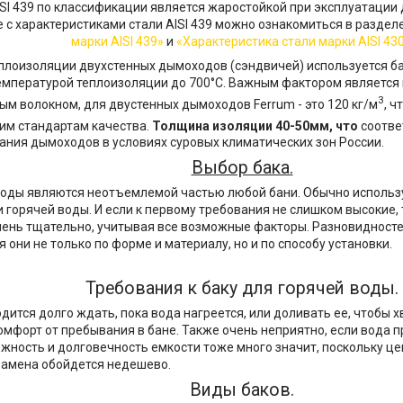
SI 439 по классификации является жаростойкой при эксплуатации 
 с характеристиками стали AISI 439 можно ознакомиться в раздел
марки AISI 439»
и
«Характеристика стали марки AISI 43
плоизоляции двухстенных дымоходов (сэндвичей) используется ба
емпературой теплоизоляции до 700°С. Важным фактором является
3
ым волокном, для двустенных дымоходов Ferrum - это 120 кг/м
, ч
им стандартам качества.
Толщина изоляции 40-50мм, что
соотве
ания дымоходов в условиях суровых климатических зон России.
Выбор бака.
воды являются неотъемлемой частью любой бани. Обычно использу
и горячей воды. И если к первому требования не слишком высокие,
чень тщательно, учитывая все возможные факторы. Разновидностей
 они не только по форме и материалу, но и по способу установки.
Требования к баку для горячей воды.
дится долго ждать, пока вода нагреется, или доливать ее, чтобы хв
омфорт от пребывания в бане. Также очень неприятно, если вода 
ежность и долговечность емкости тоже много значит, поскольку це
 замена обойдется недешево.
Виды баков.