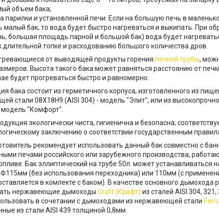
ый объем бака;
а парилки и установленной печи. Если на большую печь в маленьк
ь малый бак, то вода будет быстро нагреваться и выкипать. При о
чь, большая площадь парной и большой бак) вода будет нагревать
к длительной топке и расходованию большого количества дров.
агревающиеся от выводящей продукты горения
печной трубы
, мож
азмеров. Высота такого бака может равняться расстоянию от печки
чае будет прогреваться быстро и равномерно.
ия бака состоит из герметичного корпуса, изготовленного из пищ
ей стали 08Х18Н9 (AISI 304) - модель "Элит", или из высокопроч
 - модель "Комфорт".
одукция экологически чиста, гигиенична и безопасна; соответству
огическому заключению о соответствии государственным правил
отовитель рекомендует использовать данный бак совместно с бан
ными печами российского или зарубежного производства, работа
опливе. Бак эллиптический на трубе 50л. может устанавливаться н
Ф115мм (без использования переходника) или 110мм (с применен
оставляется в комлекте с баком). В качестве основного дымохода
вать нержавеющие дымоходы
Craft (Крафт)
из сталей AISI 304, 321,
ользовать в сочетании с дымоходами из нержавеющей стали
Ferr
ные из стали AISI 439 толщиной 0,8мм.