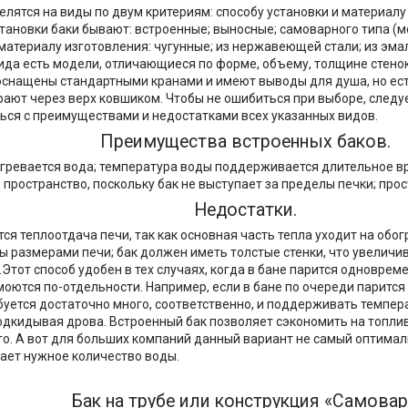
елятся на виды по двум критериям: способу установки и материалу
становки баки бывают: встроенные; выносные; самоварного типа (
 материалу изготовления: чугунные; из нержавеющей стали; из эма
ида есть модели, отличающиеся по форме, объему, толщине стено
оснащены стандартными кранами и имеют выводы для душа, но есть
рают через верх ковшиком. Чтобы не ошибиться при выборе, следу
ься с преимуществами и недостатками всех указанных видов.
Преимущества встроенных баков.
гревается вода; температура воды поддерживается длительное в
 пространство, поскольку бак не выступает за пределы печки; про
Недостатки.
я теплоотдача печи, так как основная часть тепла уходит на обог
ы размерами печи; бак должен иметь толстые стенки, что увеличив
Этот способ удобен в тех случаях, когда в бане парится одновреме
моются по-отдельности. Например, если в бане по очереди парится
ебуется достаточно много, соответственно, и поддерживать темпер
одкидывая дрова. Встроенный бак позволяет сэкономить на топлив
го. А вот для больших компаний данный вариант не самый оптимал
ает нужное количество воды.
Бак на трубе или конструкция «Самовар