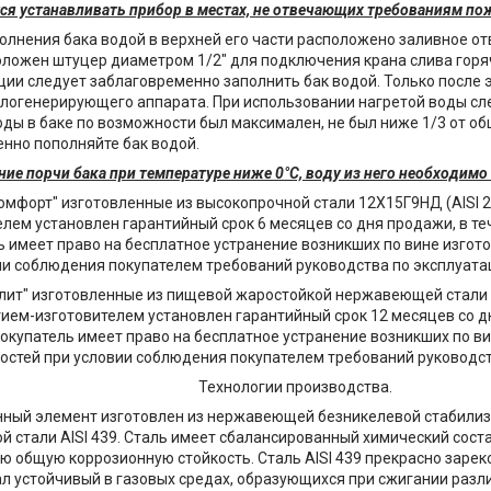
ся устанавливать прибор в местах, не отвечающих требованиям по
олнения бака водой в верхней его части расположено заливное от
оложен штуцер диаметром 1/2" для подключения крана слива горя
ции следует заблаговременно заполнить бак водой. Только после 
плогенерирующего аппарата. При использовании нагретой воды сле
оды в баке по возможности был максимален, не был ниже 1/3 от о
нно пополняйте бак водой.
ие порчи бака при температуре ниже 0°C, воду из него необходимо 
Комфорт" изготовленные из высокопрочной стали 12Х15Г9НД (AISI 
елем установлен гарантийный срок 6 месяцев со дня продажи, в те
ь имеет право на бесплатное устранение возникших по вине изгот
ии соблюдения покупателем требований руководства по эксплуата
Элит" изготовленные из пищевой жаростойкой нержавеющей стали 0
ием-изготовителем установлен гарантийный срок 12 месяцев со д
покупатель имеет право на бесплатное устранение возникших по в
остей при условии соблюдения покупателем требований руководст
Технологии производства.
ный элемент изготовлен из нержавеющей безникелевой стабили
й стали AISI 439. Сталь имеет сбалансированный химический сост
ю общую коррозионную стойкость. Сталь AISI 439 прекрасно зарек
л устойчивый в газовых средах, образующихся при сжигании разли