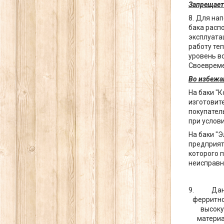
Запрещает
Для нап
бака расп
эксплуата
работу те
уровень в
Своевреме
Во избежан
На баки "
изготовит
покупател
при услов
На баки "
предприят
которого 
неисправн
Дан
ферритно
высоку
материа