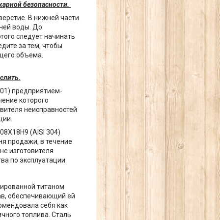
жарной безопасности.
верстие. В нижней части
чей воды. До
этого следует начинать
дите за тем, чтобы
бщего объема.
слить.
201) предприятием-
чение которого
овителя неисправностей
ции.
8Х18Н9 (AISI 304)
ня продажи, в течение
ине изготовителя
ва по эксплуатации.
зированной титаном
ав, обеспечивающий ей
омендовала себя как
чного топлива. Сталь