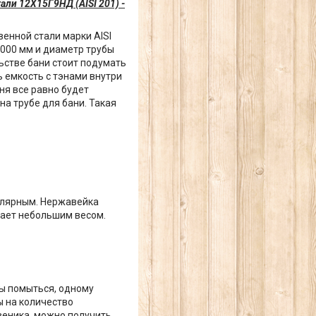
али 12Х15Г9НД (AISI 201) -
венной стали марки AISI
1000 мм и диаметр трубы
ьстве бани стоит подумать
ь емкость с тэнами внутри
ня все равно будет
а трубе для бани. Такая
.
пулярным. Нержавейка
ает небольшим весом.
бы помыться, одному
ы на количество
веника, можно получить