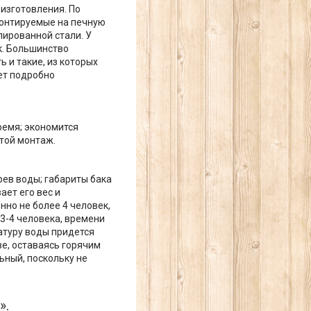
 изготовления. По
монтируемые на печную
лированной стали. У
к. Большинство
 и такие, из которых
ет подробно
ремя; экономится
стой монтаж.
рев воды; габариты бака
ает его вес и
нно не более 4 человек,
 3-4 человека, времени
атуру воды придется
е, оставаясь горячим
ьный, поскольку не
».