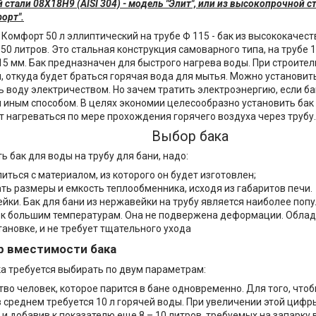
тали 08Х18Н9 (AISI 304) - модель "Элит", или из высокопрочной ст
орт".
 Комфорт 50 л эллиптический на трубе Ф 115 - бак из высококачест
50 литров. Это стальная конструкция самоварного типа, на трубе 
15 мм. Бак предназначен для быстрого нагрева воды. При строител
, откуда будет браться горячая вода для мытья. Можно установит
ь воду электричеством. Но зачем тратить электроэнергию, если ба
 иным способом. В целях экономии целесообразно установить бак н
т нагреваться по мере прохождения горячего воздуха через трубу
Выбор бака
ь бак для воды на трубу для бани, надо:
иться с материалом, из которого он будет изготовлен;
ть размеры и емкость теплообменника, исходя из габаритов печи.
йки. Бак для бани из нержавейки на трубу является наиболее по
 к большим температурам. Она не подвержена деформации. Облад
тановке, и не требует тщательного ухода
р вместимости бака
а требуется выбирать по двум параметрам:
тво человек, которое парится в бане одновременно. Для того, что
в среднем требуется 10 л горячей воды. При увеличении этой цифр
и добавив к показателю еще 8 – 10 литров, требуемых на запарку 