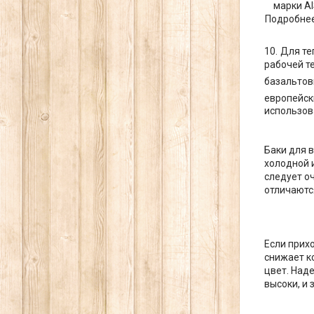
марки AI
Подробнее
Для те
рабочей т
базальтов
европейск
использов
Баки для 
холодной 
следует о
отличаются
Если прихо
снижает к
цвет. Над
высоки, и