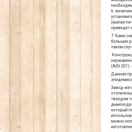
необходим
величин
установит
(малая пе
приведет 
Баки, н
больших р
таком слу
Конструкц
нержавеющ
(AISI 201)
Данная пр
эпидемиол
Завод-изг
отопитель
твердом т
дымохода 
который п
использо
можно исп
изготовлен