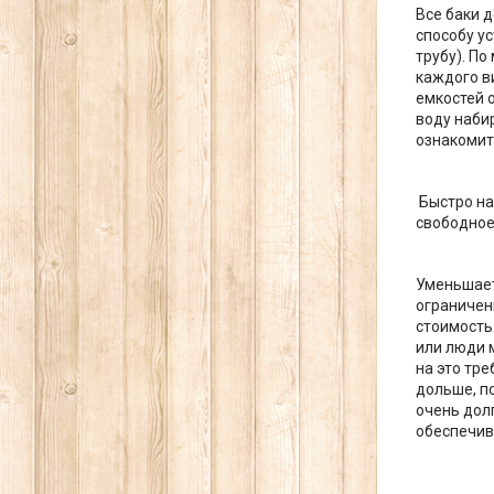
Все баки д
способу у
трубу). По
каждого в
емкостей 
воду наби
ознакомит
Быстро на
свободное
Уменьшаетс
ограничен
стоимость.
или люди 
на это тр
дольше, п
очень дол
обеспечив