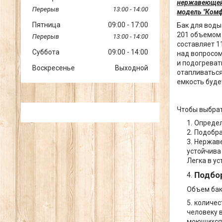
нержавеющей с
13:00
14:00
модель "Комф
Пятница
09:00
17:00
Бак для воды
201 объемом 
13:00
14:00
составляет 1
Суббота
09:00
14:00
над вопросом
и подогреват
Воскресенье
Выходной
отапливаться
емкость буде
Чтобы выбрат
Определ
Подобра
Нержаве
устойчива
Легка в ус
Подбо
Объем бак
количес
человеку 
моющихся 