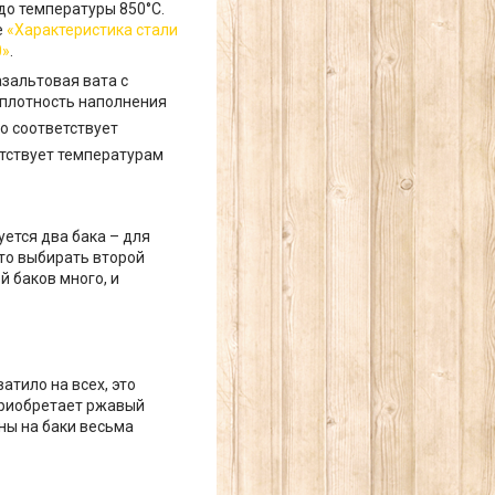
до температуры 850°C.
е
«Характеристика стали
0»
.
зальтовая вата с
 плотность наполнения
то соответствует
тствует температурам
ется два бака – для
 то выбирать второй
 баков много, и
атило на всех, это
приобретает ржавый
ны на баки весьма