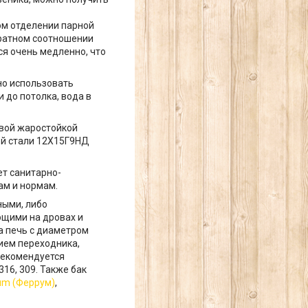
ом отделении парной
братном соотношении
ся очень медленно, что
но использовать
 до потолка, вода в
евой жаростойкой
ной стали 12Х15Г9НД
ет санитарно-
ам и нормам.
ными, либо
ющими на дровах и
а печь с диаметром
ием переходника,
 рекомендуется
 316, 309. Также бак
um (Феррум)
,