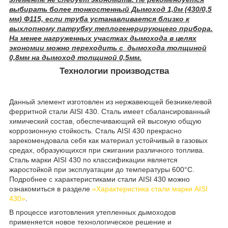
выбирать более тонкостенный Дымоход 1,0м (430/0,5
мм) Ф115, если труба устанавливается близко к
выхлопному патрубку теплогенерирующего прибора.
На менее нагруженных участках дымохода в целях
экономии можно переходить с дымохода толщиной
0,8мм на дымоход толщиной 0,5мм.
Технологии производства
Данный элемент изготовлен из нержавеющей безникелевой
ферритной стали AISI 430. Сталь имеет сбалансированный
химический состав, обеспечивающий ей высокую общую
коррозионную стойкость. Сталь AISI 430 прекрасно
зарекомендовала себя как материал устойчивый в газовых
средах, образующихся при сжигании различного топлива.
Сталь марки AISI 430 по классификации является
жаростойкой при эксплуатации до температуры 600°C.
Подробнее с характеристиками стали AISI 430 можно
ознакомиться в разделе
«Характеристика стали марки AISI
430»
.
В процессе изготовления утепленных дымоходов
применяется новое технологическое решение и