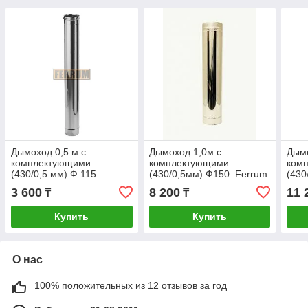
Дымоход 0,5 м с
Дымоход 1,0м с
Дымо
комплектующими.
комплектующими.
ком
(430/0,5 мм) Ф 115.
(430/0,5мм) Ф150. Ferrum.
(430
Ferrum.
3 600
8 200
11 
₸
₸
Купить
Купить
О нас
100% положительных из 12 отзывов за год