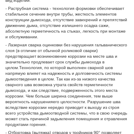
вид изделий.
- Раструбная система - технология формовки обеспечивает
стабильное сечение внутри трубы, жесткость элементов
конструкции дымохода, отсутствие завихрений и препятствий
движению дыма, отсутствие излишнего осадка сажи,
абсолютную герметичность на стыках, легкость при монтаже
и обслуживании.
- Лазерная сварка оцинковки без нарушения гальванического
слоя (в отличие от обычной роликовой сварки)
предотвращает возникновение коррозии на месте шва и
значительно продлевает срок службы дымохода в
целом.Технология, по которой выполнен сварной шов
напрямую влияет на надежность и долговечность системы
дымоотведения в целом. Так как из-за низкого качества
сварного шва возможна утрата свойств герметичности
дымохода, и как следствие, подверженность этого места
коррозии. Чем больше ширина соединения, тем выше
вероятность нарушенияего целостности. Разрушение шва
вследствие коррозии нередко приводит к выходу из строя
всего устройства дымоотводной системы, что в свою очередь
может стать причиной задымления помещения и отравления
продуктами горения.
- Отбортовка (вытяжка) отводов у тройников 90° позволяет