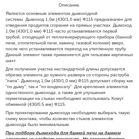
Описание.
Является основным элементом дымоходной
системы. Дымоход 1,0м (430/1,0 мм) Ф115 предназначен для
отведения продуктов сгорания на прямых участках. Дымоход
1,0м (430/1,0 мм) Ф115 часто устанавливается первой
трубой, отходящей от теплогенерирующего прибора (банной
печи, отопительной печи, камину, газовой колонки) вверх,
после чего устанавливается переход на утепленную трубу.
Данный элемент также применяется для гильзовки кирпичных
шахт.
Для получения участка нестандартной длины допускается
обрезка элемента до нужного размера со стороны раструба
"папа". Дымоход 1,0м (430/1,0 мм) Ф115 допускает сборку как
"по дыму", так и "по конденсату". Для крепления элементов
одностенного дымохода, а также для улучшения
герметизации на стыках необходимо использовать Хомут
обжимной (430/0,5 мм) Ф115.
При проектировании дымохода необходимо выбирать такую
схему монтажа, чтобы количество стыков элементов
дымохода было минимальным.
При подборе дымохода для банной печи на данном
элементе не следует экономить. Не рекомендуется