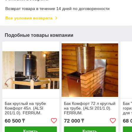
Возврат товара в течение 14 дней по договоренности
Все условия возврата
Подобные товары компании
Бак круглый на трубе
Бак Комфорт 72 л круглый
Бак 
Комфорт 45л. (ALSI
на трубе. (ALSI 201/1.0).
гори
201/1.0). FERRUM.
FERRUM.
для 
Воронеж.
(Fer
60 500
72 000
68 
₸
₸
Купить
Купить