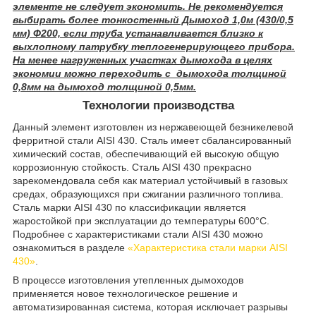
элементе не следует экономить. Не рекомендуется
выбирать более тонкостенный Дымоход 1,0м (430/0,5
мм) Ф200, если труба устанавливается близко к
выхлопному патрубку теплогенерирующего прибора.
На менее нагруженных участках дымохода в целях
экономии можно переходить с дымохода толщиной
0,8мм на дымоход толщиной 0,5мм.
Технологии производства
Данный элемент изготовлен из нержавеющей безникелевой
ферритной стали AISI 430. Сталь имеет сбалансированный
химический состав, обеспечивающий ей высокую общую
коррозионную стойкость. Сталь AISI 430 прекрасно
зарекомендовала себя как материал устойчивый в газовых
средах, образующихся при сжигании различного топлива.
Сталь марки AISI 430 по классификации является
жаростойкой при эксплуатации до температуры 600°C.
Подробнее с характеристиками стали AISI 430 можно
ознакомиться в разделе
«Характеристика стали марки AISI
430»
.
В процессе изготовления утепленных дымоходов
применяется новое технологическое решение и
автоматизированная система, которая исключает разрывы