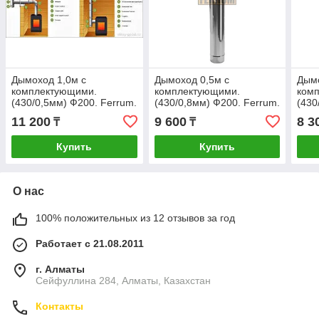
Дымоход 1,0м с
Дымоход 0,5м с
Дымо
комплектующими.
комплектующими.
ком
(430/0,5мм) Ф200. Ferrum.
(430/0,8мм) Ф200. Ferrum.
(430
Ferr
11 200
9 600
8 3
₸
₸
Купить
Купить
О нас
100% положительных из 12 отзывов за год
Работает с 21.08.2011
г. Алматы
Сейфуллина 284, Алматы, Казахстан
Контакты