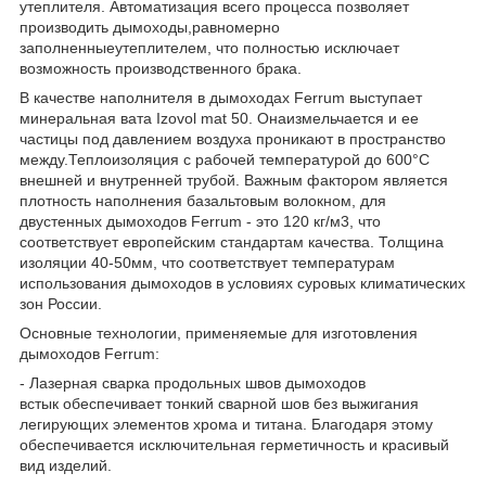
утеплителя. Автоматизация всего процесса позволяет
производить дымоходы,равномерно
заполненныеутеплителем, что полностью исключает
возможность производственного брака.
В качестве наполнителя в дымоходах Ferrum выступает
минеральная вата Іzovol mat 50. Онаизмельчается и ее
частицы под давлением воздуха проникают в пространство
между.Теплоизоляция с рабочей температурой до 600°С
внешней и внутренней трубой. Важным фактором является
плотность наполнения базальтовым волокном, для
двустенных дымоходов Ferrum - это 120 кг/м
3
, что
соответствует европейским стандартам качества. Толщина
изоляции 40-50мм, что соответствует температурам
использования дымоходов в условиях суровых климатических
зон России.
Основные технологии, применяемые для изготовления
дымоходов Ferrum:
- Лазерная сварка продольных швов дымоходов
встык обеспечивает тонкий сварной шов без выжигания
легирующих элементов хрома и титана. Благодаря этому
обеспечивается исключительная герметичность и красивый
вид изделий.