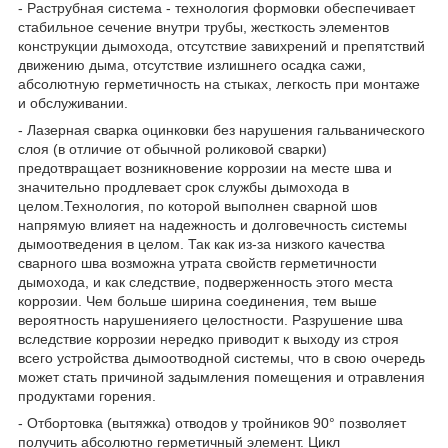
- Раструбная система - технология формовки обеспечивает
стабильное сечение внутри трубы, жесткость элементов
конструкции дымохода, отсутствие завихрений и препятствий
движению дыма, отсутствие излишнего осадка сажи,
абсолютную герметичность на стыках, легкость при монтаже
и обслуживании.
- Лазерная сварка оцинковки без нарушения гальванического
слоя (в отличие от обычной роликовой сварки)
предотвращает возникновение коррозии на месте шва и
значительно продлевает срок службы дымохода в
целом.Технология, по которой выполнен сварной шов
напрямую влияет на надежность и долговечность системы
дымоотведения в целом. Так как из-за низкого качества
сварного шва возможна утрата свойств герметичности
дымохода, и как следствие, подверженность этого места
коррозии. Чем больше ширина соединения, тем выше
вероятность нарушенияего целостности. Разрушение шва
вследствие коррозии нередко приводит к выходу из строя
всего устройства дымоотводной системы, что в свою очередь
может стать причиной задымления помещения и отравления
продуктами горения.
- Отбортовка (вытяжка) отводов у тройников 90° позволяет
получить абсолютно герметичный элемент. Цикл