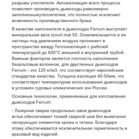
разрывы утеплителя. Автоматизация всего процесса
позволяет производить дымоходы,равномерно
заполненныеутеплителем, что полностью исключает
возможность производственного брака.
В качестве наполнителя в дымоходах Ferrum выступает
минеральная вата Іzovol mat 50. Онаизмельчается и ее
частицы под давлением воздуха проникают в
пространство между.Теплоизоляция с рабочей
температурой до 600°С внешней и внутренней трубой.
Важным фактором является плотность наполнения
базальтовым волокном, для двустенных дымоходов
Ferrum - это 120 кг/м
3
, что соответствует европейским
стандартам качества. Толщина изоляции 40-50мм, что
соответствует температурам использования дымоходов
в условиях суровых климатических зон России.
Основные технологии, применяемые для изготовления
дымоходов Ferrum:
- Лазерная сварка продольных швов дымоходов
встык обеспечивает тонкий сварной шов без выжигания
легирующих элементов хрома и титана. Благодаря
этому обеспечивается исключительная герметичность и
красивый вид изделий.