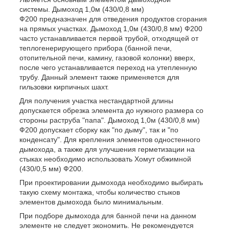
системы. Дымоход 1,0м (430/0,8 мм)
Ф200 предназначен для отведения продуктов сгорания
на прямых участках. Дымоход 1,0м (430/0,8 мм) Ф200
часто устанавливается первой трубой, отходящей от
теплогенерирующего прибора (банной печи,
отопительной печи, камину, газовой колонки) вверх,
после чего устанавливается переход на утепленную
трубу. Данный элемент также применяется для
гильзовки кирпичных шахт.
Для получения участка нестандартной длины
допускается обрезка элемента до нужного размера со
стороны раструба "папа". Дымоход 1,0м (430/0,8 мм)
Ф200 допускает сборку как "по дыму", так и "по
конденсату". Для крепления элементов одностенного
дымохода, а также для улучшения герметизации на
стыках необходимо использовать Хомут обжимной
(430/0,5 мм) Ф200.
При проектировании дымохода необходимо выбирать
такую схему монтажа, чтобы количество стыков
элементов дымохода было минимальным.
При подборе дымохода для банной печи на данном
элементе не следует экономить. Не рекомендуется