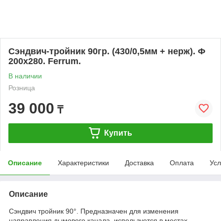
Сэндвич-тройник 90гр. (430/0,5мм + нерж). Ф
200х280. Ferrum.
В наличии
Розница
39 000
₸
Купить
Описание
Характеристики
Доставка
Оплата
Усл
Описание
Сэндвич тройник 90°. Предназначен для изменения
направления дымового канала, используется в местах