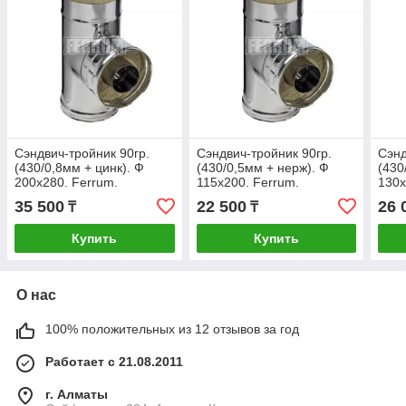
Сэндвич-тройник 90гр.
Сэндвич-тройник 90гр.
Сэнд
(430/0,8мм + цинк). Ф
(430/0,5мм + нерж). Ф
(430
200х280. Ferrum.
115х200. Ferrum.
130х
35 500
22 500
26 
₸
₸
Купить
Купить
О нас
100% положительных из 12 отзывов за год
Работает с 21.08.2011
г. Алматы