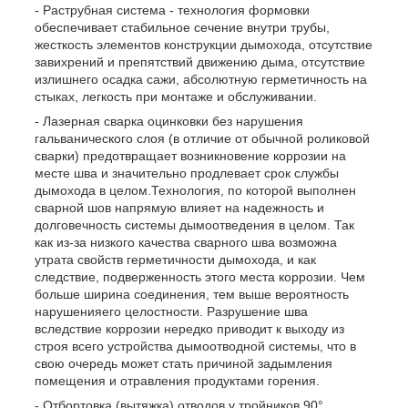
- Раструбная система - технология формовки
обеспечивает стабильное сечение внутри трубы,
жесткость элементов конструкции дымохода, отсутствие
завихрений и препятствий движению дыма, отсутствие
излишнего осадка сажи, абсолютную герметичность на
стыках, легкость при монтаже и обслуживании.
- Лазерная сварка оцинковки без нарушения
гальванического слоя (в отличие от обычной роликовой
сварки) предотвращает возникновение коррозии на
месте шва и значительно продлевает срок службы
дымохода в целом.Технология, по которой выполнен
сварной шов напрямую влияет на надежность и
долговечность системы дымоотведения в целом. Так
как из-за низкого качества сварного шва возможна
утрата свойств герметичности дымохода, и как
следствие, подверженность этого места коррозии. Чем
больше ширина соединения, тем выше вероятность
нарушенияего целостности. Разрушение шва
вследствие коррозии нередко приводит к выходу из
строя всего устройства дымоотводной системы, что в
свою очередь может стать причиной задымления
помещения и отравления продуктами горения.
- Отбортовка (вытяжка) отводов у тройников 90°