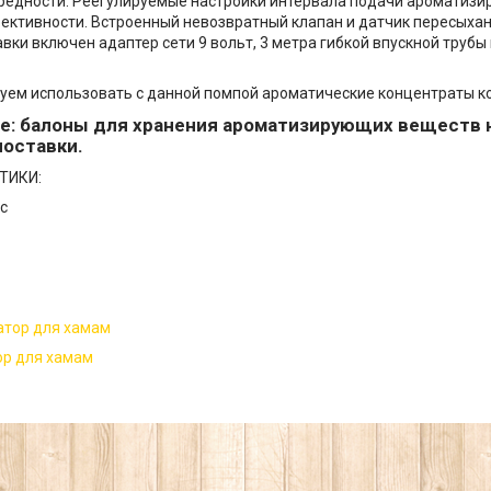
редности. Реегулируемые настройки интервала подачи ароматиз
ктивности. Встроенный невозвратный клапан и датчик пересыхан
авки включен адаптер сети 9 вольт, 3 метра гибкой впускной трубы
ем использовать с данной помпой ароматические концентраты к
е: балоны для хранения ароматизирующих веществ 
поставки.
ТИКИ:
c
ор для хамам