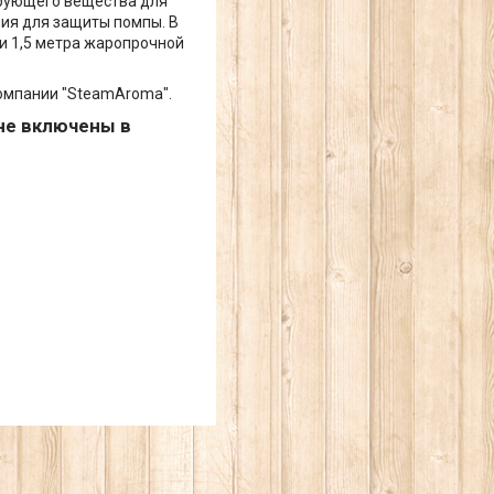
ирующего вещества для
ия для защиты помпы. В
 и 1,5 метра жаропрочной
омпании "SteamAroma".
не включены в