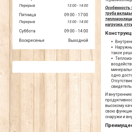
13:00
14:00
Особенность 
труба вклады
Пятница
09:00
17:00
теплоизоляци
13:00
14:00
нагрузка, отс
Суббота
09:00
14:00
Конструкц
Воскресенье
Выходной
Внутрен
Наружны
такое реш
Теплоиз
воздейств
минеральн
одно дост
Отсутстви
свидетель
И внутренние
продуктивнос
высокому кач
свою функцию
снаружи и вн
Преимущес