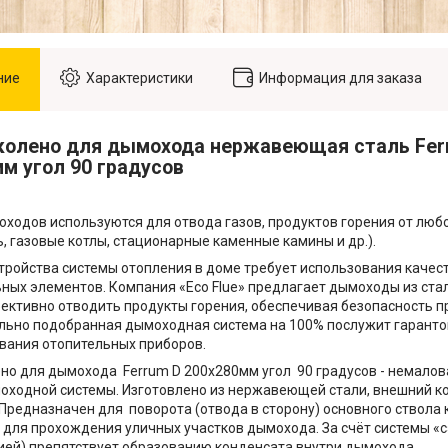
ние
Характеристики
Информация для заказа
колено для дымохода нержавеющая сталь Ferr
мм угол 90 градусов
ходов используются для отвода газов, продуктов горения от любо
ь, газовые котлы, стационарные каменные камины и др.).
тройства системы отопления в доме требует использования качес
ных элементов. Компания «Eco Flue» предлагает дымоходы из ста
ективно отводить продукты горения, обеспечивая безопасность п
льно подобранная дымоходная система на 100% послужит гарант
вания отопительных приборов.
но для дымохода Ferrum D 200х280мм угол 90 градусов - немало
ходной системы. Изготовлено из нержавеющей стали, внешний к
. Предназначен для поворота (отвода в сторону) основного ствола
 для прохождения уличных участков дымохода. За счёт системы «сэ
ей) препятствует образованию конденсата внутри дымохода.