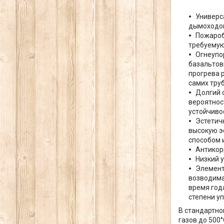
Универс
дымоходов
Пожароб
требуемую
Огнеупо
базальтов
прогрева 
самих труб
Долгий 
вероятнос
устойчиво
Эстетич
высокую э
способом 
Антикор
Низкий 
Элемент
возводима
время года
степени у
В стандартно
газов до 500