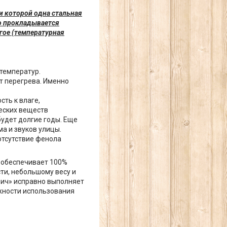
ри которой одна стальная
о прокладывается
гое (температурная
температур.
т перегрева. Именно
ть к влаге,
еских веществ
будет долгие годы. Еще
ма и звуков улицы.
 отсутствие фенола
о обеспечивает 100%
ти, небольшому весу и
вич» исправно выполняет
жности использования