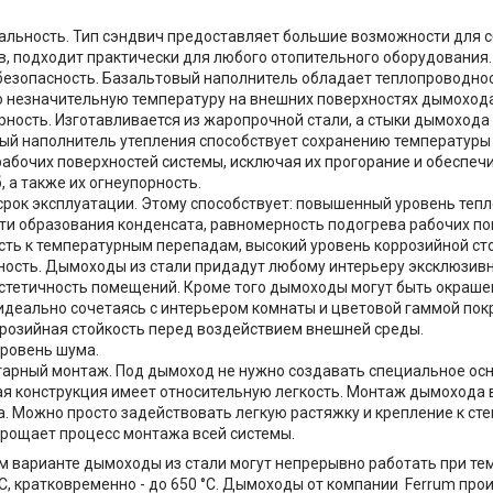
альность. Тип сэндвич предоставляет большие возможности для 
, подходит практически для любого отопительного оборудования.
езопасность. Базальтовый наполнитель обладает теплопроводнос
 незначительную температуру на внешних поверхностях дымохода
рность. Изготавливается из жаропрочной стали, а стыки дымохода
ый наполнитель утепления способствует сохранению температуры
рабочих поверхностей системы, исключая их прогорание и обеспеч
, а также их огнеупорность.
срок эксплуатации. Этому способствует: повышенный уровень тепл
ти образования конденсата, равномерность подогрева рабочих по
сть к температурным перепадам, высокий уровень коррозийной сто
ность. Дымоходы из стали придадут любому интерьеру эксклюзивн
стетичность помещений. Кроме того дымоходы могут быть окраше
идеально сочетаясь с интерьером комнаты и цветовой гаммой пок
розийная стойкость перед воздействием внешней среды.
уровень шума.
арный монтаж. Под дымоход не нужно создавать специальное осн
я конструкция имеет относительную легкость. Монтаж дымохода 
. Можно просто задействовать легкую растяжку и крепление к стен
прощает процесс монтажа всей системы.
м варианте дымоходы из стали могут непрерывно работать при т
°С, кратковременно - до 650 °С. Дымоходы от компании Ferrum прои