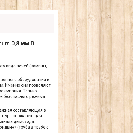
um 0,8 мм D
го вида печей (камины,
твенного оборудования и
ли. Именно они позволяют
роживания. Только
ом безопасного режима
важная составляющая в
онтур - нержавеющая
 канала дымохода.
ндвич» (труба в трубе с