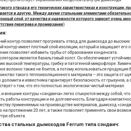
такого отвода в его технических характеристиках и конструкции, п
вается в другую. Между двумя стальными элементами обязательн
онный слой, от качества и надежности которого зависит очень мно
утствие перегрева и промерзания
).
ия:
ний контур позволяет прогревать отвод для дымохода до высоких 
й контур имеет плотный слой изоляции, который и защищает его о
ение позволяет избавить трубы от образования конденсата.
олятором является базальтовый холст. Он обеспечивает устойчивос
ию высокой температуры, грибку и патогенной микрофлоре. Химич
ое волокно также не боится, а потому использоваться продукция 
оинство такого теплоизоляционного материала – это защита от шу
е доломита и известняка гарантирует безопасность от грызунов, а
ствует о том, что это полностью экологически чистый материал.
, и внешние контуры «сэндвича» легко стыкуются между собой, чт
ть работы конструкции и ее долговечность. Благодаря компактнос
еству применяемых на производстве материалов, дымоход «сэнд
 на протяжении 20 лет, а также позволяет применять свои возмо
утри объекта.
тва стальных дымоходов Ferrum типа сэндвич: