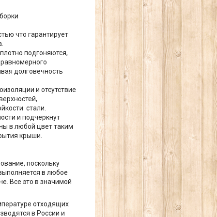
сборки
тью что гарантирует
.
 плотно подгоняются,
 равномерного
ивая долговечность
оизоляции и отсутствие
верхностей,
йкости стали.
ости и подчеркнут
ны в любой цвет таким
рытия крыши.
ование, поскольку
выполняется в любое
е. Все это в значимой
емпературе отходящих
зводятся в России и