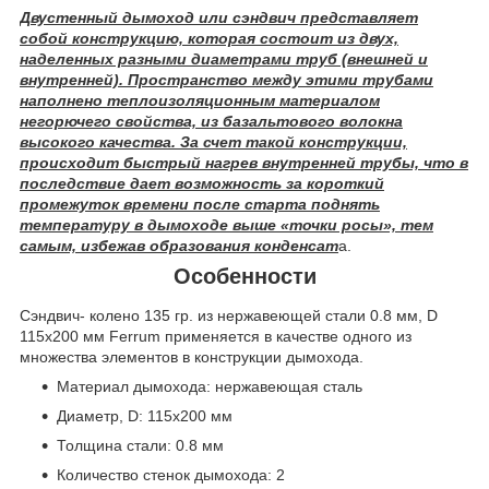
Двустенный дымоход или сэндвич представляет
собой конструкцию, которая состоит из двух,
наделенных разными диаметрами труб (внешней и
внутренней). Пространство между этими трубами
наполнено теплоизоляционным материалом
негорючего свойства, из базальтового волокна
высокого качества. За счет такой конструкции,
происходит быстрый нагрев внутренней трубы, что в
последствие дает возможность за короткий
промежуток времени после старта поднять
температуру в дымоходе выше «точки росы», тем
самым, избежав образования конденсат
а.
Особенности
Сэндвич- колено 135 гр. из нержавеющей стали 0.8 мм, D
115х200 мм Ferrum применяется в качестве одного из
множества элементов в конструкции дымохода.
Материал дымохода: нержавеющая сталь
Диаметр, D: 115х200 мм
Толщина стали: 0.8 мм
Количество стенок дымохода: 2