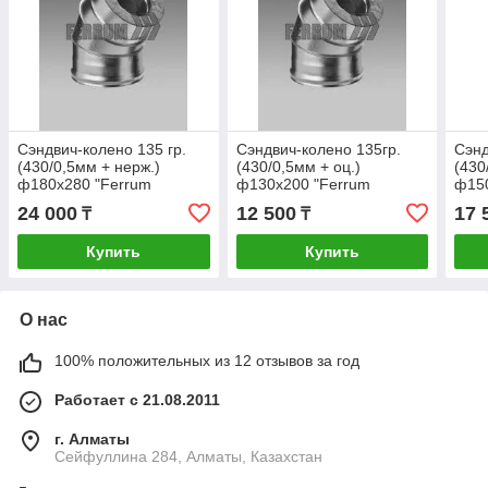
Сэндвич-колено 135 гр.
Сэндвич-колено 135гр.
Сэнд
(430/0,5мм + нерж.)
(430/0,5мм + оц.)
(430
ф180х280 "Ferrum
ф130х200 "Ferrum
ф150
24 000
12 500
17 
₸
₸
Купить
Купить
О нас
100% положительных из 12 отзывов за год
Работает с 21.08.2011
г. Алматы
Сейфуллина 284, Алматы, Казахстан