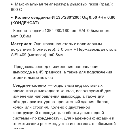
Максимальная температура дымовых газов (град.):
600 С
Колено сэндвича-И 135*280*200; Оц 0,50 +Нм 0,80
(КОНДЕНСАТ)
. Колено-сэндвич 135° 280/180, оц. RAL 0,5мм нерж.
мат. 0,8мм
Материал:
Оцинкованная сталь с полимерным
покрытием (полиэстер), t=0,5мм + Нержавеющая сталь
AISI 409 (матовая), t=0,8мм
Предназначено для изменения направления
дымохода на 45 градусов, а также для подключения
отопительных котлов
Сэндвич-колено
― отдельный вид составных
элементов дымоходного канала, используемый для
изменения направления дымохода, а также для
обхода архитектурных препятствий здания: балок,
колон или стропил. Колено с двустенной
конструкцией подходит для сборки дымоходной
системы «по конденсату». Для надежной фиксации и
герметизации рекомендуется использовать обжимной