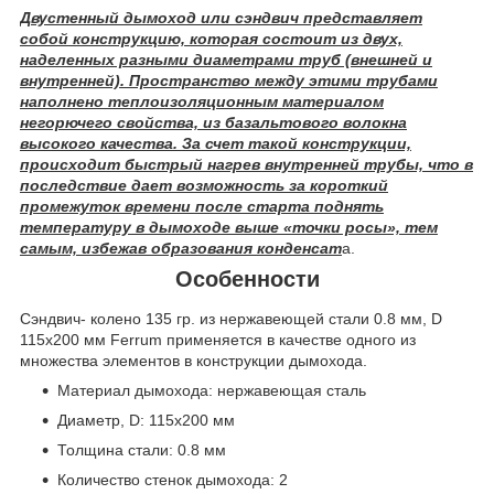
Двустенный дымоход или сэндвич представляет
собой конструкцию, которая состоит из двух,
наделенных разными диаметрами труб (внешней и
внутренней). Пространство между этими трубами
наполнено теплоизоляционным материалом
негорючего свойства, из базальтового волокна
высокого качества. За счет такой конструкции,
происходит быстрый нагрев внутренней трубы, что в
последствие дает возможность за короткий
промежуток времени после старта поднять
температуру в дымоходе выше «точки росы», тем
самым, избежав образования конденсат
а.
Особенности
Сэндвич- колено 135 гр. из нержавеющей стали 0.8 мм, D
115х200 мм Ferrum применяется в качестве одного из
множества элементов в конструкции дымохода.
Материал дымохода: нержавеющая сталь
Диаметр, D: 115х200 мм
Толщина стали: 0.8 мм
Количество стенок дымохода: 2