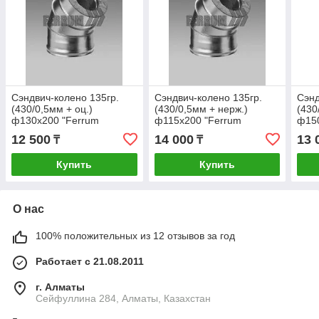
Сэндвич-колено 135гр.
Сэндвич-колено 135гр.
Сэнд
(430/0,5мм + оц.)
(430/0,5мм + нерж.)
(430
ф130х200 "Ferrum
ф115х200 "Ferrum
ф150
12 500
14 000
13 
₸
₸
Купить
Купить
О нас
100% положительных из 12 отзывов за год
Работает с 21.08.2011
г. Алматы
Сейфуллина 284, Алматы, Казахстан