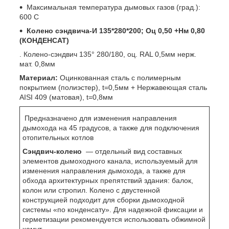
Максимальная температура дымовых газов (град.):
600 С
Колено сэндвича-И 135*280*200; Оц 0,50 +Нм 0,80
(КОНДЕНСАТ)
. Колено-сэндвич 135° 280/180, оц. RAL 0,5мм нерж.
мат. 0,8мм
Материал:
Оцинкованная сталь с полимерным
покрытием (полиэстер), t=0,5мм + Нержавеющая сталь
AISI 409 (матовая), t=0,8мм
Предназначено для изменения направления
дымохода на 45 градусов, а также для подключения
отопительных котлов
Сэндвич-колено
― отдельный вид составных
элементов дымоходного канала, используемый для
изменения направления дымохода, а также для
обхода архитектурных препятствий здания: балок,
колон или стропил. Колено с двустенной
конструкцией подходит для сборки дымоходной
системы «по конденсату». Для надежной фиксации и
герметизации рекомендуется использовать обжимной