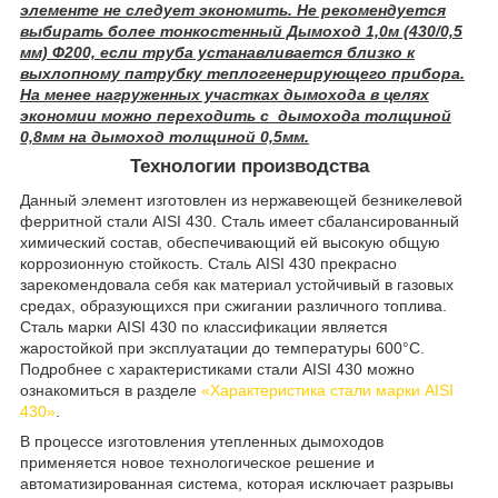
элементе не следует экономить. Не рекомендуется
выбирать более тонкостенный Дымоход 1,0м (430/0,5
мм) Ф200, если труба устанавливается близко к
выхлопному патрубку теплогенерирующего прибора.
На менее нагруженных участках дымохода в целях
экономии можно переходить с дымохода толщиной
0,8мм на дымоход толщиной 0,5мм.
Технологии производства
Данный элемент изготовлен из нержавеющей безникелевой
ферритной стали AISI 430. Сталь имеет сбалансированный
химический состав, обеспечивающий ей высокую общую
коррозионную стойкость. Сталь AISI 430 прекрасно
зарекомендовала себя как материал устойчивый в газовых
средах, образующихся при сжигании различного топлива.
Сталь марки AISI 430 по классификации является
жаростойкой при эксплуатации до температуры 600°C.
Подробнее с характеристиками стали AISI 430 можно
ознакомиться в разделе
«Характеристика стали марки AISI
430»
.
В процессе изготовления утепленных дымоходов
применяется новое технологическое решение и
автоматизированная система, которая исключает разрывы