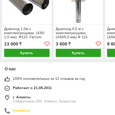
Дымоход 1,0м с
Дымоход 0,5 м с
Дымо
комплектующими. (430/
комплектующими.
ком
1,0 мм). Ф115. Ferrum.
(430/0,5 мм) Ф 115.
(430
Ferrum.
13 000
3 600
9 6
₸
₸
Купить
Купить
О нас
100% положительных из 12 отзывов за год
Работает с 21.08.2011
г. Алматы
Сейфуллина 284, Алматы, Казахстан
Контакты