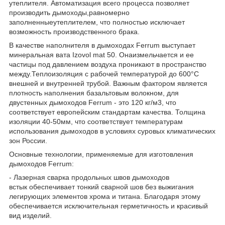
утеплителя. Автоматизация всего процесса позволяет
производить дымоходы,равномерно
заполненныеутеплителем, что полностью исключает
возможность производственного брака.
В качестве наполнителя в дымоходах Ferrum выступает
минеральная вата Іzovol mat 50. Онаизмельчается и ее
частицы под давлением воздуха проникают в пространство
между.Теплоизоляция с рабочей температурой до 600°С
внешней и внутренней трубой. Важным фактором является
плотность наполнения базальтовым волокном, для
двустенных дымоходов Ferrum - это 120 кг/м
3
, что
соответствует европейским стандартам качества. Толщина
изоляции 40-50мм, что соответствует температурам
использования дымоходов в условиях суровых климатических
зон России.
Основные технологии, применяемые для изготовления
дымоходов Ferrum:
- Лазерная сварка продольных швов дымоходов
встык обеспечивает тонкий сварной шов без выжигания
легирующих элементов хрома и титана. Благодаря этому
обеспечивается исключительная герметичность и красивый
вид изделий.