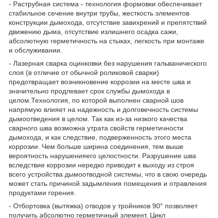
- Раструбная система - технология формовки обеспечивает
стабильное сечение внутри трубы, жесткость элементов
конструкции дымохода, отсутствие завихрений и препятствий
движению дыма, отсутствие излишнего осадка сажи,
абсолютную герметичность на стыках, легкость при монтаже
и обслуживании.
- Лазерная сварка оцинковки без нарушения гальванического
слоя (в отличие от обычной роликовой сварки)
предотвращает возникновение коррозии на месте шва и
значительно продлевает срок службы дымохода в
целом.Технология, по которой выполнен сварной шов
напрямую влияет на надежность и долговечность системы
дымоотведения в целом. Так как из-за низкого качества
сварного шва возможна утрата свойств герметичности
дымохода, и как следствие, подверженность этого места
коррозии. Чем больше ширина соединения, тем выше
вероятность нарушенияего целостности. Разрушение шва
вследствие коррозии нередко приводит к выходу из строя
всего устройства дымоотводной системы, что в свою очередь
может стать причиной задымления помещения и отравления
продуктами горения.
- Отбортовка (вытяжка) отводов у тройников 90° позволяет
получить абсолютно герметичный элемент. Цикл