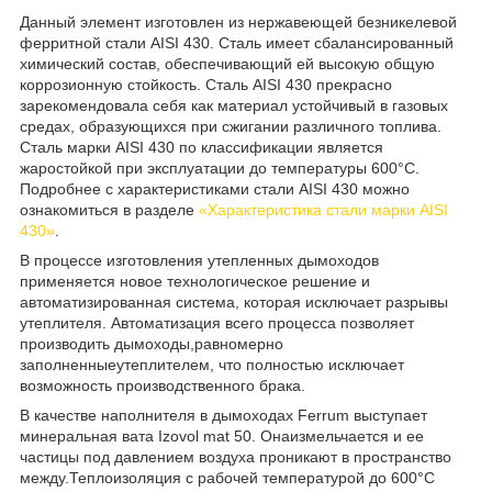
Данный элемент изготовлен из нержавеющей безникелевой
ферритной стали AISI 430. Сталь имеет сбалансированный
химический состав, обеспечивающий ей высокую общую
коррозионную стойкость. Сталь AISI 430 прекрасно
зарекомендовала себя как материал устойчивый в газовых
средах, образующихся при сжигании различного топлива.
Сталь марки AISI 430 по классификации является
жаростойкой при эксплуатации до температуры 600°C.
Подробнее с характеристиками стали AISI 430 можно
ознакомиться в разделе
«Характеристика стали марки AISI
430»
.
В процессе изготовления утепленных дымоходов
применяется новое технологическое решение и
автоматизированная система, которая исключает разрывы
утеплителя. Автоматизация всего процесса позволяет
производить дымоходы,равномерно
заполненныеутеплителем, что полностью исключает
возможность производственного брака.
В качестве наполнителя в дымоходах Ferrum выступает
минеральная вата Іzovol mat 50. Онаизмельчается и ее
частицы под давлением воздуха проникают в пространство
между.Теплоизоляция с рабочей температурой до 600°С