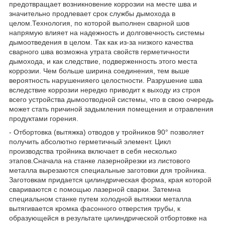
предотвращает возникновение коррозии на месте шва и
значительно продлевает срок службы дымохода в
целом.Технология, по которой выполнен сварной шов
напрямую влияет на надежность и долговечность системы
дымоотведения в целом. Так как из-за низкого качества
сварного шва возможна утрата свойств герметичности
дымохода, и как следствие, подверженность этого места
коррозии. Чем больше ширина соединения, тем выше
вероятность нарушенияего целостности. Разрушение шва
вследствие коррозии нередко приводит к выходу из строя
всего устройства дымоотводной системы, что в свою очередь
может стать причиной задымления помещения и отравления
продуктами горения.
- Отбортовка (вытяжка) отводов у тройников 90° позволяет
получить абсолютно герметичный элемент. Цикл
производства тройника включает в себя несколько
этапов.Сначала на станке лазернойрезки из листового
металла вырезаются специальные заготовки для тройника.
Заготовкам придается цилиндрическая форма, края которой
свариваются с помощью лазерной сварки. Затемна
специальном станке путем холодной вытяжки металла
вытягивается кромка фасонного отверстия трубы, к
образующейся в результате цилиндрической отбортовке на