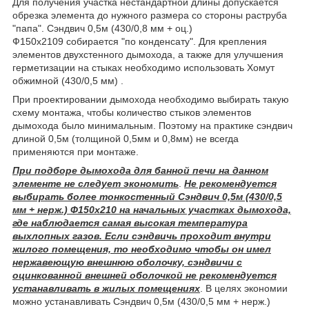
Для получения участка нестандартной длины допускается
обрезка элемента до нужного размера со стороны раструба
"папа". Сэндвич 0,5м (430/0,8 мм + оц.)
Ф150х2109 собирается "по конденсату". Для крепления
элементов двухстенного дымохода, а также для улучшения
герметизации на стыках необходимо использовать Хомут
обжимной (430/0,5 мм) .
При проектировании дымохода необходимо выбирать такую
схему монтажа, чтобы количество стыков элементов
дымохода было минимальным. Поэтому на практике сэндвич
длиной 0,5м (толщиной 0,5мм и 0,8мм) не всегда
применяются при монтаже.
При подборе дымохода для банной печи на данном
элементе не следует экономить
.
Не рекомендуется
выбирать более тонкостенный Сэндвич 0,5м (430/0,5
мм + нерж.) Ф150х210 на начальных участках дымохода,
где наблюдается самая высокая температура
выхлопных газов.
Если сэндвичь
проходит внутри
жилого помещения, то необходимо чтобы он имел
нержавеющую внешнюю оболочку, сэндвичи с
оцинкованной внешней оболочкой не рекомендуется
устанавливать в жилых помещениях
. В целях экономии
можно устанавливать Сэндвич 0,5м (430/0,5 мм + нерж.)