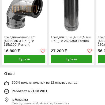
Сэндвич-колено 90°
Сэндвич 0,5м (430/0,5 мм
Сэнд
(430/0,8мм + оц.) Ф
+ оц.) Ф 250х350 Ferrum.
(430
115х200. Ferrum.
250х
16 800
27 200
56 
₸
₸
Купить
Купить
О нас
100% положительных из 12 отзывов за год
Работает с 21.08.2011
г. Алматы
Сейфуллина 284, Алматы, Казахстан