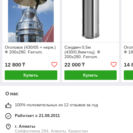
Оголовок (430/05 + нерж.)
Сэндвич 0,5м
Огол
Ф 200х280. Ferrum.
(430/0,8мм+оц). Ф
Ф 18
200х280. Ferrum.
12 800
22 000
14 
₸
₸
Купить
Купить
О нас
100% положительных из 12 отзывов за год
Работает с 21.08.2011
г. Алматы
Сейфуллина 284, Алматы, Казахстан