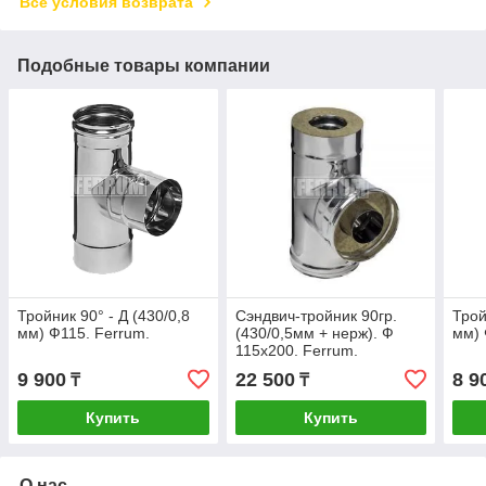
Все условия возврата
Подобные товары компании
Тройник 90° - Д (430/0,8
Сэндвич-тройник 90гр.
Трой
мм) Ф115. Ferrum.
(430/0,5мм + нерж). Ф
мм) 
115х200. Ferrum.
9 900
22 500
8 9
₸
₸
Купить
Купить
О нас