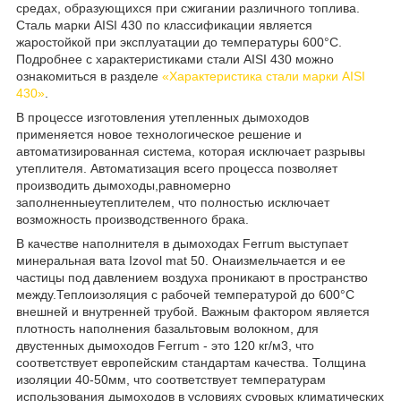
средах, образующихся при сжигании различного топлива.
Сталь марки AISI 430 по классификации является
жаростойкой при эксплуатации до температуры 600°C.
Подробнее с характеристиками стали AISI 430 можно
ознакомиться в разделе
«Характеристика стали марки AISI
430»
.
В процессе изготовления утепленных дымоходов
применяется новое технологическое решение и
автоматизированная система, которая исключает разрывы
утеплителя. Автоматизация всего процесса позволяет
производить дымоходы,равномерно
заполненныеутеплителем, что полностью исключает
возможность производственного брака.
В качестве наполнителя в дымоходах Ferrum выступает
минеральная вата Іzovol mat 50. Онаизмельчается и ее
частицы под давлением воздуха проникают в пространство
между.Теплоизоляция с рабочей температурой до 600°С
внешней и внутренней трубой. Важным фактором является
плотность наполнения базальтовым волокном, для
двустенных дымоходов Ferrum - это 120 кг/м
3
, что
соответствует европейским стандартам качества. Толщина
изоляции 40-50мм, что соответствует температурам
использования дымоходов в условиях суровых климатических