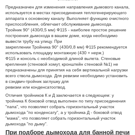
Предназначен для изменения направления дымового канала,
используется в местах присоединения теплогенерирующего
аппарата к основному каналу. Выполняет функцию очистного
приспособления, облегчает обслуживание дымохода.
Тройник 90° (430/0,5 мм) Ф115 - наиболее простое решение
построения дымохода в вашем доме, когда необходимо
вывести трубу на улицу. При
закреплении Тройника 90° (430/0,8 мм) Ф115 рекомендуется
использовать площадку монтажную (430 + нерж.)
Ф115 и консоль с необходимой длиной вылета. Стеновые
крепления (стеновой хомут, кронштейн стеновой №1) не
предназначены для принятия на себя вертикальной нагрузки
всего ствола дымохода. Для ревизии необходимо установить
в сэндвич-тройник заглушку для
ревизии или конденсатоотвод.
Отличия тройников К и Д заключается в следующем: у
тройника К боковой отвод выполнен по типу присоединения
"папа", что позволяет собрать горизонтальный участок
дымохода "по конденсату", а у тройника Д - боковой отвод
"мама", что позволяет собрать горизонтальный участок
дымохода "по дыму".
При подборе дымохода для банной печи