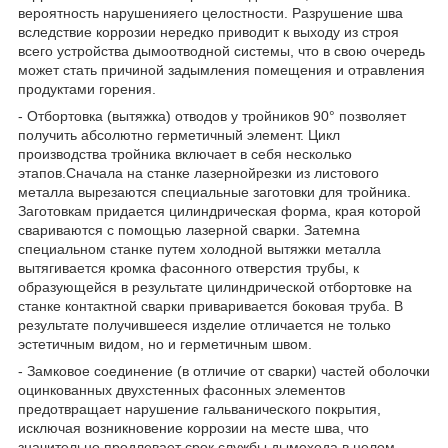
вероятность нарушенияего целостности. Разрушение шва
вследствие коррозии нередко приводит к выходу из строя
всего устройства дымоотводной системы, что в свою очередь
может стать причиной задымления помещения и отравления
продуктами горения.
- Отбортовка (вытяжка) отводов у тройников 90° позволяет
получить абсолютно герметичный элемент. Цикл
производства тройника включает в себя несколько
этапов.Сначала на станке лазернойрезки из листового
металла вырезаются специальные заготовки для тройника.
Заготовкам придается цилиндрическая форма, края которой
свариваются с помощью лазерной сварки. Затемна
специальном станке путем холодной вытяжки металла
вытягивается кромка фасонного отверстия трубы, к
образующейся в результате цилиндрической отбортовке на
станке контактной сварки приваривается боковая труба. В
результате получившееся изделие отличается не только
эстетичным видом, но и герметичным швом.
- Замковое соединение (в отличие от сварки) частей оболочки
оцинкованных двухстенных фасонных элементов
предотвращает нарушение гальванического покрытия,
исключая возникновение коррозии на месте шва, что
значительно продлевает срок службы дымохода в целом.