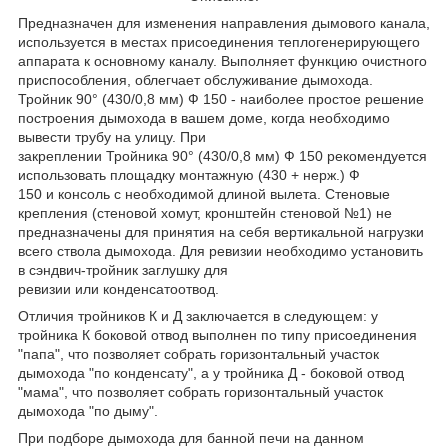
Предназначен для изменения направления дымового канала,
используется в местах присоединения теплогенерирующего
аппарата к основному каналу. Выполняет функцию очистного
приспособления, облегчает обслуживание дымохода.
Тройник 90° (430/0,8 мм) Ф 150 - наиболее простое решение
построения дымохода в вашем доме, когда необходимо
вывести трубу на улицу. При
закреплении Тройника 90° (430/0,8 мм) Ф 150 рекомендуется
использовать площадку монтажную (430 + нерж.) Ф
150 и консоль с необходимой длиной вылета. Стеновые
крепления (стеновой хомут, кронштейн стеновой №1) не
предназначены для принятия на себя вертикальной нагрузки
всего ствола дымохода. Для ревизии необходимо установить
в сэндвич-тройник заглушку для
ревизии или конденсатоотвод.
Отличия тройников К и Д заключается в следующем: у
тройника К боковой отвод выполнен по типу присоединения
"папа", что позволяет собрать горизонтальный участок
дымохода "по конденсату", а у тройника Д - боковой отвод
"мама", что позволяет собрать горизонтальный участок
дымохода "по дыму".
При подборе дымохода для банной печи на данном