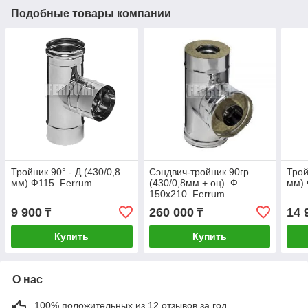
Подобные товары компании
Тройник 90° - Д (430/0,8
Сэндвич-тройник 90гр.
Трой
мм) Ф115. Ferrum.
(430/0,8мм + оц). Ф
мм) 
150х210. Ferrum.
9 900
260 000
14 
₸
₸
Купить
Купить
О нас
100% положительных из 12 отзывов за год