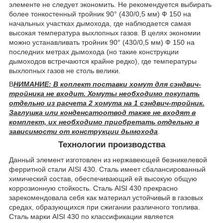
элементе не следует экономить. Не рекомендуется выбирать
более тонкостенный тройник 90° (430/0,5 мм) Ф 150 на
начальных участках дымохода, где наблюдается самая
высокая температура выхлопных газов. В целях экономии
можно устанавливать тройник 90° (430/0,5 мм) Ф 150 на
последних метрах дымохода (но такие конструкции
дымоходов встречаются крайне редко), где температуры
выхлопных газов не столь велики.
В
НИМАНИЕ: В коплект поставки хомут для сэндвич-
тройника не входит. Хомуты необходимо покупать
отдельно из расчета 2 хомута на 1 сэндвич-тройник.
Заглушка или конденсатоотвод также не входят в
комплект, их необходимо приобретать отдельно в
зависимости от конструкции дымохода
.
Технологии производства
Данный элемент изготовлен из нержавеющей безникелевой
ферритной стали AISI 430. Сталь имеет сбалансированный
химический состав, обеспечивающий ей высокую общую
коррозионную стойкость. Сталь AISI 430 прекрасно
зарекомендовала себя как материал устойчивый в газовых
средах, образующихся при сжигании различного топлива.
Сталь марки AISI 430 по классификации является