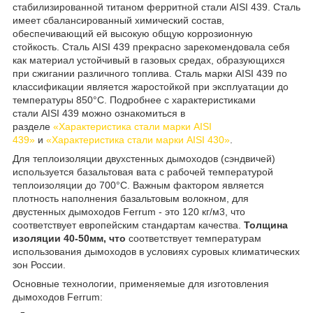
стабилизированной титаном ферритной стали AISI 439. Сталь
имеет сбалансированный химический состав,
обеспечивающий ей высокую общую коррозионную
стойкость. Сталь AISI 439 прекрасно зарекомендовала себя
как материал устойчивый в газовых средах, образующихся
при сжигании различного топлива. Сталь марки AISI 439 по
классификации является жаростойкой при эксплуатации до
температуры 850°C. Подробнее с характеристиками
стали AISI 439 можно ознакомиться в
разделе
«Характеристика стали марки AISI
439»
и
«Характеристика стали марки AISI 430»
.
Для теплоизоляции двухстенных дымоходов (сэндвичей)
используется базальтовая вата с рабочей температурой
теплоизоляции до 700°С. Важным фактором является
плотность наполнения базальтовым волокном, для
двустенных дымоходов Ferrum - это 120 кг/м
3
, что
соответствует европейским стандартам качества.
Толщина
изоляции 40-50мм, что
соответствует температурам
использования дымоходов в условиях суровых климатических
зон России.
Основные технологии, применяемые для изготовления
дымоходов Ferrum: