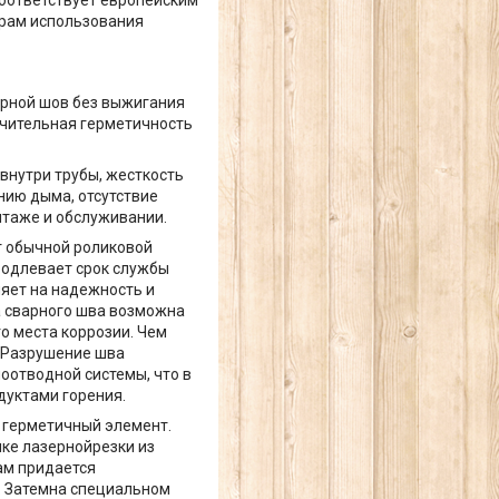
урам использования
арной шов без выжигания
ючительная герметичность
внутри трубы, жесткость
нию дыма, отсутствие
нтаже и обслуживании.
от обычной роликовой
родлевает срок службы
яет на надежность и
а сварного шва возможна
о места коррозии. Чем
 Разрушение шва
оотводной системы, что в
дуктами горения.
о герметичный элемент.
нке лазернойрезки из
ам придается
. Затемна специальном