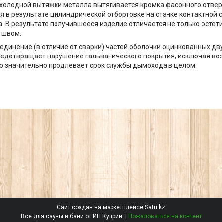
 холодной вытяжки металла вытягивается кромка фасонного отверс
 в результате цилиндрической отбортовке на станке контактной 
а. В результате получившееся изделие отличается не только эстет
 швом.
оединение (в отличие от сварки) частей оболочки оцинкованных д
едотвращает нарушение гальванического покрытия, исключая во
то значительно продлевает срок службы дымохода в целом.
Сайт создан на маркетплейсе
Satu.kz
Все для сауны и бани от ИП Куприн. |
Пожаловаться на контент