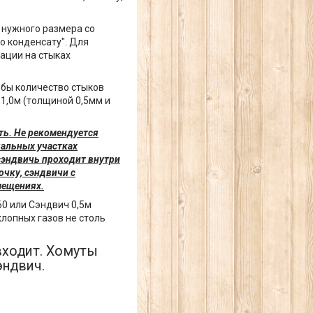
 нужного размера со
по конденсату". Для
ации на стыках
бы количество стыков
1,0м (толщиной 0,5мм и
ть. Не рекомендуется
чальных участках
сэндвичь проходит внутри
чку, сэндвичи с
мещениях.
60 или Сэндвич 0,5м
хлопных газов не столь
входит. Хомуты
эндвич.