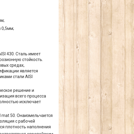
мм;
 0,5мм;
SI 430. Сталь имеет
розионную стойкость.
овых средах,
сификации является
иками стали AISI
ческое решение и
изация всего процесса
полностью исключает
l mat 50. Онаизмельчается
оляция с рабочей
тся плотность наполнения
 соответствует европейским