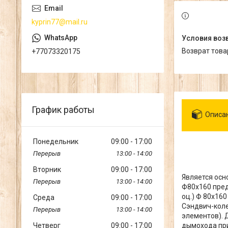
kyprin77@mail.ru
возврат тов
+77073320175
График работы
Описа
Понедельник
09:00
17:00
13:00
14:00
Вторник
09:00
17:00
Является осн
13:00
14:00
Ф80х160 пред
оц.) Ф 80х16
Среда
09:00
17:00
Сэндвич-коле
13:00
14:00
элементов). 
Четверг
09:00
17:00
дымохода при