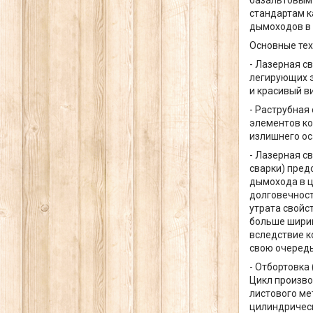
стандартам к
дымоходов в 
Основные тех
- Лазерная с
легирующих э
и красивый в
- Раструбная
элементов ко
излишнего ос
- Лазерная с
сварки) пред
дымохода в ц
долговечност
утрата свойс
больше ширин
вследствие к
свою очередь
- Отбортовка
Цикл произво
листового ме
цилиндрическ