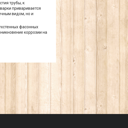
тия трубы, к
сварки приваривается
ичным видом, но и
вухстенных фасонных
зникновение коррозии на