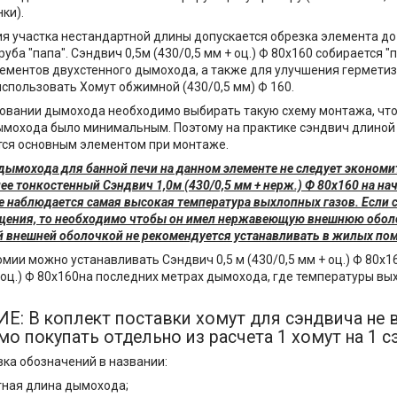
нки).
я участка нестандартной длины допускается обрезка элемента до
уба "папа". Сэндвич 0,5м (430/0,5 мм + оц.) Ф 80х160 собирается "
ементов двухстенного дымохода, а также для улучшения герметиз
спользовать Хомут обжимной (430/0,5 мм) Ф 160.
овании дымохода необходимо выбирать такую схему монтажа, что
мохода было минимальным. Поэтому на практике сэндвич длиной 
тся основным элементом при монтаже.
дымохода для банной печи на данном элементе не следует экономи
ее тонкостенный Сэндвич 1,0м (430/0,5 мм + нерж.) Ф 80х160 на на
е наблюдается самая высокая температура выхлопных газов. Если 
ения, то необходимо чтобы он имел нержавеющую внешнюю оболо
 внешней оболочкой не рекомендуется устанавливать в жилых по
омии можно устанавливать Сэндвич 0,5 м (430/0,5 мм + оц.) Ф 80х1
+ оц.) Ф 80х160на последних метрах дымохода, где температуры вы
: В коплект поставки хомут для сэндвича не 
о покупать отдельно из расчета 1 хомут на 1 с
ка обозначений в названии:
итная длина дымохода;