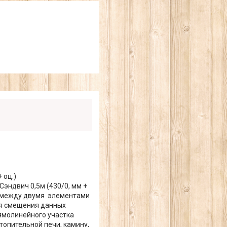
 оц.)
эндвич 0,5м (430/0, мм +
р между двумя элементами
ния смещения данных
ямолинейного участка
топительной печи, камину,