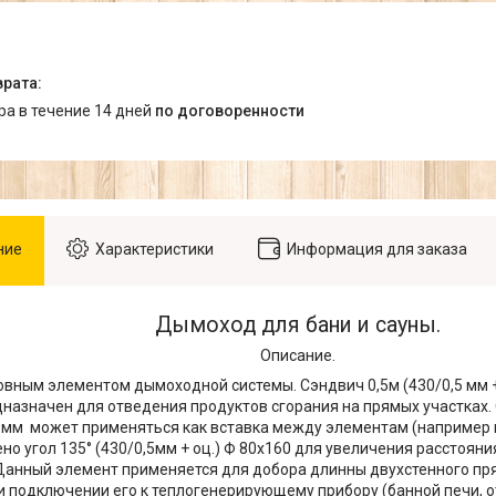
ара в течение 14 дней
по договоренности
ние
Характеристики
Информация для заказа
Дымоход для бани и сауны.
Описание.
овным элементом дымоходной системы. Сэндвич 0,5м (430/0,5 мм +
назначен для отведения продуктов сгорания на прямых участках. С
0 мм может применяться как вставка между элементам (наприме
но угол 135° (430/0,5мм + оц.) Ф 80х160 для увеличения расстоя
Данный элемент применяется для добора длинны двухстенного пр
 подключении его к теплогенерирующему прибору (банной печи, о