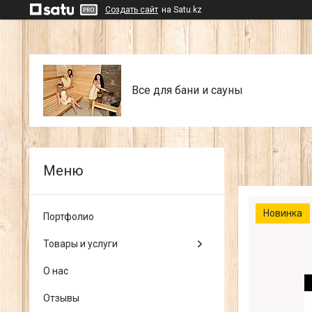
Создать сайт
на Satu.kz
Все для бани и сауны
Новинка
Портфолио
Товары и услуги
О нас
Отзывы