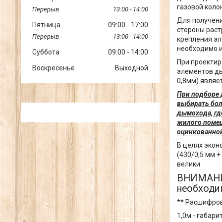
газовой коло
13:00
14:00
Для получени
Пятница
09:00
17:00
стороны растр
13:00
14:00
крепления эл
необходимо и
Суббота
09:00
14:00
При проектир
Воскресенье
Выходной
элементов ды
0,8мм) являе
При подборе 
выбирать бол
дымохода, гд
жилого помещ
оцинкованной
В целях экон
(430/0,5 мм 
велики.
ВНИМАНИЕ
необходим
** Расшифров
1,0м - габар