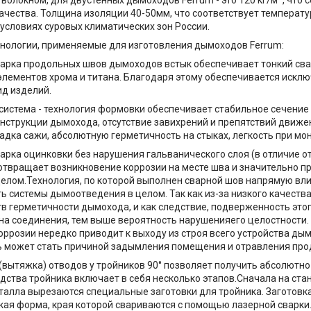
ачества. Толщина изоляции 40-50мм, что соответствует температ
условиях суровых климатических зон России.
нологии, применяемые для изготовления дымоходов Ferrum:
варка продольных швов дымоходов встык обеспечивает тонкий св
лементов хрома и титана. Благодаря этому обеспечивается искл
ид изделий.
 система - технология формовки обеспечивает стабильное сечение 
нструкции дымохода, отсутствие завихрений и препятствий движе
адка сажи, абсолютную герметичность на стыках, легкость при мо
варка оцинковки без нарушения гальванического слоя (в отличие 
отвращает возникновение коррозии на месте шва и значительно п
елом.Технология, по которой выполнен сварной шов напрямую вли
ь системы дымоотведения в целом. Так как из-за низкого качеств
тв герметичности дымохода, и как следствие, подверженность этог
а соединения, тем выше вероятность нарушенияего целостности.
оррозии нередко приводит к выходу из строя всего устройства дым
 может стать причиной задымления помещения и отравления про
 (вытяжка) отводов у тройников 90° позволяет получить абсолютн
дства тройника включает в себя несколько этапов.Сначала на ста
талла вырезаются специальные заготовки для тройника. Заготовк
ая форма, края которой свариваются с помощью лазерной сварки