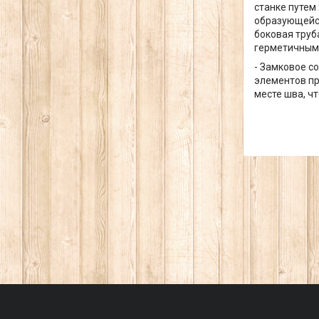
станке путем
образующейся
боковая труб
герметичным
- Замковое с
элементов пр
месте шва, ч