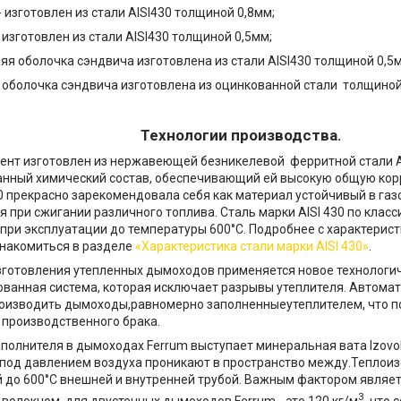
 - изготовлен из стали AISI430 толщиной 0,8мм;
- изготовлен из стали AISI430 толщиной 0,5мм;
няя оболочка сэндвича изготовлена из стали AISI430 толщиной 0,5
я оболочка сэндвича изготовлена из оцинкованной стали толщиной
Технологии производства.
нт изготовлен из нержавеющей безникелевой ферритной стали AI
нный химический состав, обеспечивающий ей высокую общую кор
30 прекрасно зарекомендовала себя как материал устойчивый в газ
 при сжигании различного топлива. Сталь марки AISI 430 по клас
при эксплуатации до температуры 600°C. Подробнее с характерист
накомиться в разделе
«Характеристика стали марки AISI 430»
.
зготовления утепленных дымоходов применяется новое технологи
ванная система, которая исключает разрывы утеплителя. Автомат
роизводить дымоходы,равномерно заполненныеутеплителем, что 
производственного брака.
аполнителя в дымоходах Ferrum выступает минеральная вата Іzovo
 под давлением воздуха проникают в пространство между.Теплоиз
 до 600°С внешней и внутренней трубой. Важным фактором являе
3
волокном, для двустенных дымоходов Ferrum - это 120 кг/м
, что