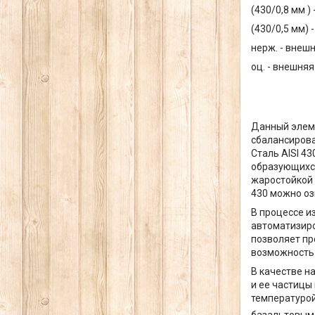
(430/0,8 мм )
(430/0,5 мм) 
нерж. - внеш
оц. - внешня
Данный элеме
сбалансирова
Сталь AISI 4
образующихся
жаростойкой 
430 можно оз
В процессе и
автоматизиро
позволяет п
возможность 
В качестве н
и ее частицы
температурой
базальтовым 