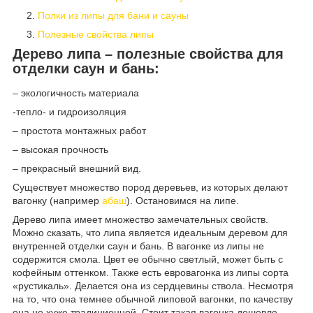
Полки из липы для бани и сауны
Полезные свойства липы
Дерево липа – полезные свойства для
отделки саун и бань:
– экологичность материала
-тепло- и гидроизоляция
– простота монтажных работ
– высокая прочность
– прекрасный внешний вид.
Существует множество пород деревьев, из которых делают
вагонку (например
абаш
). Остановимся на липе.
Дерево липа имеет множество замечательных свойств.
Можно сказать, что липа является идеальным деревом для
внутренней отделки саун и бань. В вагонке из липы не
содержится смола. Цвет ее обычно светлый, может быть с
кофейным оттенком. Также есть евровагонка из липы сорта
«рустикаль». Делается она из сердцевины ствола. Несмотря
на то, что она темнее обычной липовой вагонки, по качеству
она не хуже традиционной. Стоит такая вагонка дешевле.