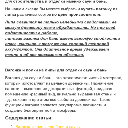
для
строительства и отделки именно саун и бань
.
На нашем складе Вы можете выбрать и
купить вагонку из
липы
различных сортов
по цене производителя
.
Липа славится не только целебными свойствами, ее
мягкую древесину легко обрабатывать. Но при всей
податливости в работе,
липовая вагонка для бани имеет высокую стойкость к
влаге, гниению, к тому же она хороший тепловой
аккумулятор. Она длительное время удерживает
тепло и об нее невозможно обжечься.
Вагонка и полки из липы для отделки саун и бань
Вагонка для саун и бань – это экологически чистый материал,
который изготовляют из цельной древесины. Назначение
вагонки – выполнение декоративных функций, придавая
помещению красивый вид, визуально выравнивая стены и
т.д., сохраняя при этом все свойства древесины. Также
функцией вагонки является регулировка влажности и
создание благоприятной атмосферы.
Содержание статьи:
Вагонка из липы для бани и сауны