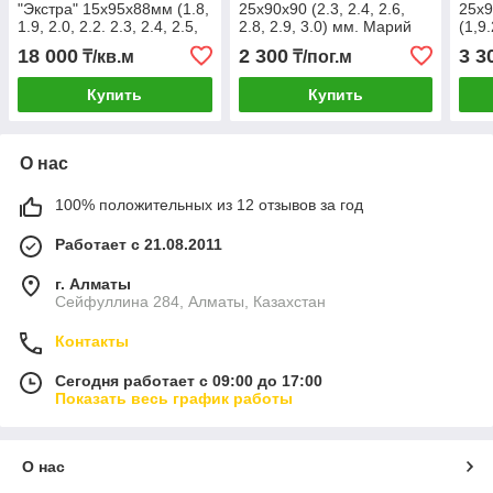
"Экстра" 15х95х88мм (1.8,
25х90х90 (2.3, 2.4, 2.6,
25х9
1.9, 2.0, 2.2. 2.3, 2.4, 2.5,
2.8, 2.9, 3.0) мм. Марий
(1,9.
2.8.3,0 )м. Марий Эл.
Эл.
Мар
18 000
2 300
3 3
₸/кв.м
₸/пог.м
Купить
Купить
О нас
100% положительных из 12 отзывов за год
Работает с 21.08.2011
г. Алматы
Сейфуллина 284, Алматы, Казахстан
Контакты
Сегодня работает с 09:00 до 17:00
Показать весь график работы
О нас