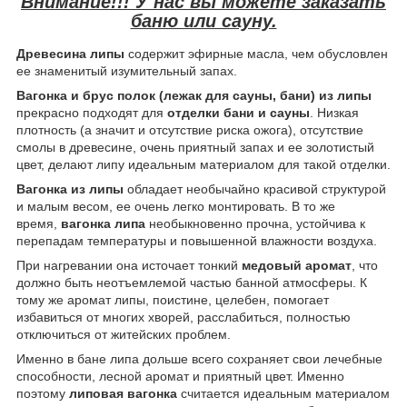
Внимание!!! У нас вы можете заказать
баню или сауну.
Древесина липы
содержит эфирные масла, чем обусловлен
ее знаменитый изумительный запах.
Вагонка и брус полок (лежак для сауны, бани) из липы
прекрасно подходят для
отделки бани и сауны
. Низкая
плотность (а значит и отсутствие риска ожога), отсутствие
смолы в древесине, очень приятный запах и ее золотистый
цвет, делают липу идеальным материалом для такой отделки.
Вагонка из липы
обладает необычайно красивой структурой
и малым весом, ее очень легко монтировать. В то же
время,
вагонка липа
необыкновенно прочна, устойчива к
перепадам температуры и повышенной влажности воздуха.
При нагревании она источает тонкий
медовый аромат
, что
должно быть неотъемлемой частью банной атмосферы. К
тому же аромат липы, поистине, целебен, помогает
избавиться от многих хворей, расслабиться, полностью
отключиться от житейских проблем.
Именно в бане липа дольше всего сохраняет свои лечебные
способности, лесной аромат и приятный цвет. Именно
поэтому
липовая вагонка
считается идеальным материалом