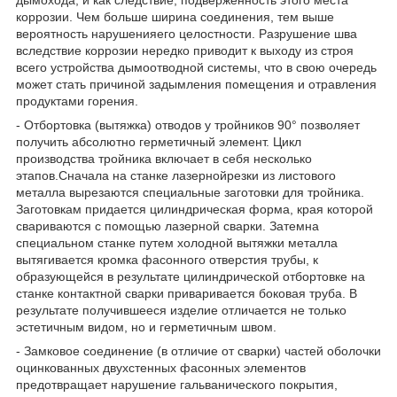
коррозии. Чем больше ширина соединения, тем выше
вероятность нарушенияего целостности. Разрушение шва
вследствие коррозии нередко приводит к выходу из строя
всего устройства дымоотводной системы, что в свою очередь
может стать причиной задымления помещения и отравления
продуктами горения.
- Отбортовка (вытяжка) отводов у тройников 90° позволяет
получить абсолютно герметичный элемент. Цикл
производства тройника включает в себя несколько
этапов.Сначала на станке лазернойрезки из листового
металла вырезаются специальные заготовки для тройника.
Заготовкам придается цилиндрическая форма, края которой
свариваются с помощью лазерной сварки. Затемна
специальном станке путем холодной вытяжки металла
вытягивается кромка фасонного отверстия трубы, к
образующейся в результате цилиндрической отбортовке на
станке контактной сварки приваривается боковая труба. В
результате получившееся изделие отличается не только
эстетичным видом, но и герметичным швом.
- Замковое соединение (в отличие от сварки) частей оболочки
оцинкованных двухстенных фасонных элементов
предотвращает нарушение гальванического покрытия,