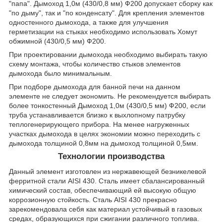
"папа". Дымоход 1,0м (430/0,8 мм) Ф200 допускает сборку как
"по дыму", так и "по конденсату". Для крепления элементов
одностенного дымохода, а также для улучшения
герметизации на стыках необходимо использовать Хомут
обжимной (430/0,5 мм) Ф200.
При проектировании дымохода необходимо выбирать такую
схему монтажа, чтобы количество стыков элементов
дымохода было минимальным.
При подборе дымохода для банной печи на данном
элементе не следует экономить. Не рекомендуется выбирать
более тонкостенный Дымоход 1,0м (430/0,5 мм) Ф200, если
труба устанавливается близко к выхлопному патрубку
теплогенерирующего прибора. На менее нагруженных
участках дымохода в целях экономии можно переходить с
дымохода толщиной 0,8мм на дымоход толщиной 0,5мм.
Технологии производства
Данный элемент изготовлен из нержавеющей безникелевой
ферритной стали AISI 430. Сталь имеет сбалансированный
химический состав, обеспечивающий ей высокую общую
коррозионную стойкость. Сталь AISI 430 прекрасно
зарекомендовала себя как материал устойчивый в газовых
средах, образующихся при сжигании различного топлива.