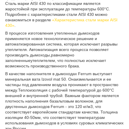
Сталь марки AISI 430 по классификации является
жаростойкой при эксплуатации до температуры 600°C.
Подробнее с характеристиками стали AISI 430 можно
ознакомиться в разделе
«Характеристика стали марки AISI
430»
.
В процессе изготовления утепленных дымоходов
применяется новое технологическое решение и
автоматизированная система, которая исключает разрывы
утеплителя. Автоматизация всего процесса позволяет
производить дымоходы,равномерно
заполненныеутеплителем, что полностью исключает
возможность производственного брака.
В качестве наполнителя в дымоходах Ferrum выступает
минеральная вата Іzovol mat 50. Онаизмельчается и ее
частицы под давлением воздуха проникают в пространство
между.Теплоизоляция с рабочей температурой до 600°С
внешней и внутренней трубой. Важным фактором является
плотность наполнения базальтовым волокном, для
двустенных дымоходов Ferrum - это 120 кг/м
3
, что
соответствует европейским стандартам качества. Толщина
изоляции 40-50мм, что соответствует температурам
использования дымоходов в условиях суровых климатических
зон России.