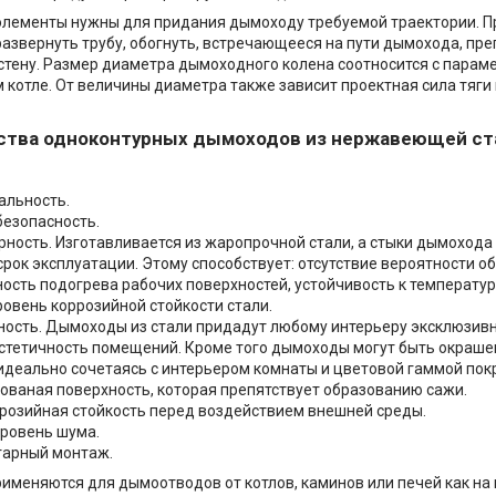
лементы нужны для придания дымоходу требуемой траектории. П
азвернуть трубу, обогнуть, встречающееся на пути дымохода, пре
стену. Размер диаметра дымоходного колена соотносится с парам
 котле. От величины диаметра также зависит проектная сила тяг
тва одноконтурных дымоходов из нержавеющей ста
альность.
езопасность.
рность. Изготавливается из жаропрочной стали, а стыки дымохода
срок эксплуатации. Этому способствует: отсутствие вероятности о
ость подогрева рабочих поверхностей, устойчивость к температу
ровень коррозийной стойкости стали.
ность. Дымоходы из стали придадут любому интерьеру эксклюзивн
стетичность помещений. Кроме того дымоходы могут быть окраше
идеально сочетаясь с интерьером комнаты и цветовой гаммой пок
ованая поверхность, которая препятствует образованию сажи.
розийная стойкость перед воздействием внешней среды.
уровень шума.
арный монтаж.
меняются для дымоотводов от котлов, каминов или печей как н