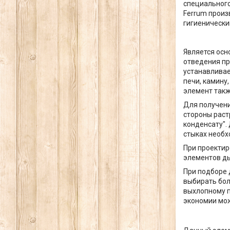
специального
Ferrum произ
гигиенически
Является осн
отведения пр
устанавливае
печи, камину
элемент такж
Для получени
стороны растр
конденсату".
стыках необх
При проектир
элементов д
При подборе 
выбирать бол
выхлопному п
экономии мож