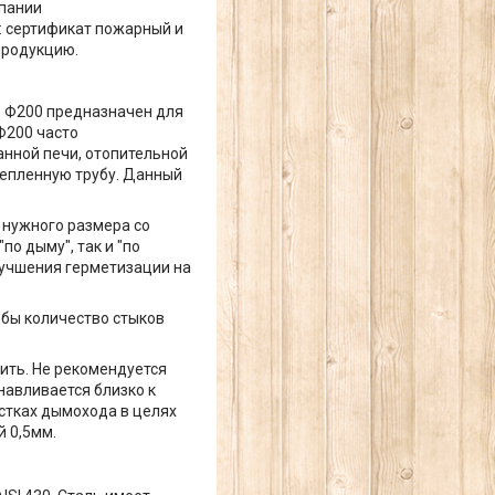
мпании
: сертификат пожарный и
продукцию.
) Ф200 предназначен для
Ф200 часто
анной печи, отопительной
утепленную трубу. Данный
 нужного размера со
по дыму", так и "по
лучшения герметизации на
бы количество стыков
ить. Не рекомендуется
навливается близко к
стках дымохода в целях
 0,5мм.