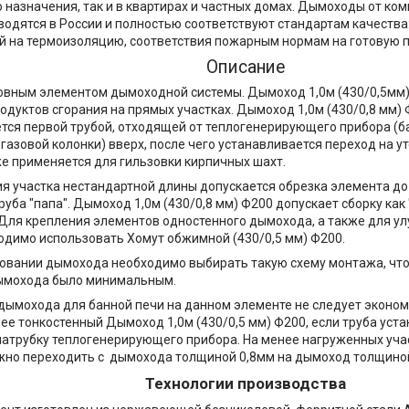
 назначения, так и в квартирах и частных домах. Дымоходы от ко
водятся в России и полностью соответствуют стандартам качества
й на термоизоляцию, соответствия пожарным нормам на готовую 
Описание
овным элементом дымоходной системы. Дымоход 1,0м (430/0,5мм
одуктов сгорания на прямых участках. Дымоход 1,0м (430/0,8 мм) 
тся первой трубой, отходящей от теплогенерирующего прибора (б
, газовой колонки) вверх, после чего устанавливается переход на 
е применяется для гильзовки кирпичных шахт.
я участка нестандартной длины допускается обрезка элемента до
уба "папа". Дымоход 1,0м (430/0,8 мм) Ф200 допускает сборку как "
 Для крепления элементов одностенного дымохода, а также для у
одимо использовать Хомут обжимной (430/0,5 мм) Ф200.
овании дымохода необходимо выбирать такую схему монтажа, что
ымохода было минимальным.
дымохода для банной печи на данном элементе не следует эконом
ее тонкостенный Дымоход 1,0м (430/0,5 мм) Ф200, если труба уста
атрубку теплогенерирующего прибора. На менее нагруженных уча
но переходить с дымохода толщиной 0,8мм на дымоход толщиной
Технологии производства