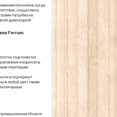
рименяются колена, когда
пятствие, осуществить
етрами патрубка на
и всей дымоходной
ли Ferrum.
 плотно подгоняются.
бразования конденсата,
рным перепадам,
ости и подчеркнут
ны в любой цвет таким
рытия крыши.
а промышленном объекте