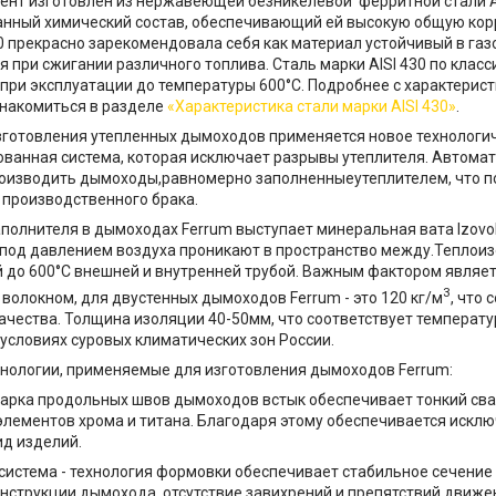
нт изготовлен из нержавеющей безникелевой ферритной стали AI
нный химический состав, обеспечивающий ей высокую общую кор
30 прекрасно зарекомендовала себя как материал устойчивый в газ
 при сжигании различного топлива. Сталь марки AISI 430 по клас
при эксплуатации до температуры 600°C. Подробнее с характерист
накомиться в разделе
«Характеристика стали марки AISI 430»
.
зготовления утепленных дымоходов применяется новое технологи
ванная система, которая исключает разрывы утеплителя. Автомат
роизводить дымоходы,равномерно заполненныеутеплителем, что 
производственного брака.
аполнителя в дымоходах Ferrum выступает минеральная вата Іzovo
 под давлением воздуха проникают в пространство между.Теплоиз
 до 600°С внешней и внутренней трубой. Важным фактором являе
3
волокном, для двустенных дымоходов Ferrum - это 120 кг/м
, что
ачества. Толщина изоляции 40-50мм, что соответствует температ
условиях суровых климатических зон России.
нологии, применяемые для изготовления дымоходов Ferrum:
варка продольных швов дымоходов встык обеспечивает тонкий св
лементов хрома и титана. Благодаря этому обеспечивается искл
ид изделий.
 система - технология формовки обеспечивает стабильное сечение 
нструкции дымохода, отсутствие завихрений и препятствий движе