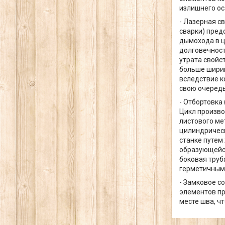
излишнего ос
- Лазерная с
сварки) пред
дымохода в ц
долговечност
утрата свойс
больше ширин
вследствие к
свою очередь
- Отбортовка
Цикл произво
листового ме
цилиндрическ
станке путем
образующейся
боковая труб
герметичным
- Замковое с
элементов пр
месте шва, ч