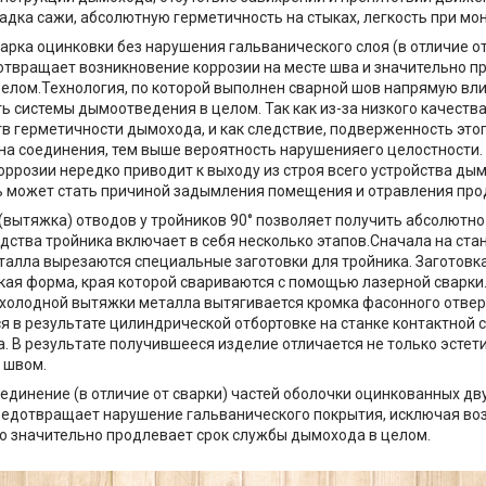
адка сажи, абсолютную герметичность на стыках, легкость при мо
варка оцинковки без нарушения гальванического слоя (в отличие 
отвращает возникновение коррозии на месте шва и значительно п
елом.Технология, по которой выполнен сварной шов напрямую вли
ь системы дымоотведения в целом. Так как из-за низкого качеств
тв герметичности дымохода, и как следствие, подверженность этог
а соединения, тем выше вероятность нарушенияего целостности.
оррозии нередко приводит к выходу из строя всего устройства дым
 может стать причиной задымления помещения и отравления про
 (вытяжка) отводов у тройников 90° позволяет получить абсолютн
дства тройника включает в себя несколько этапов.Сначала на ста
талла вырезаются специальные заготовки для тройника. Заготовк
ая форма, края которой свариваются с помощью лазерной сварки
 холодной вытяжки металла вытягивается кромка фасонного отверс
 в результате цилиндрической отбортовке на станке контактной 
а. В результате получившееся изделие отличается не только эстет
 швом.
оединение (в отличие от сварки) частей оболочки оцинкованных д
едотвращает нарушение гальванического покрытия, исключая во
то значительно продлевает срок службы дымохода в целом.