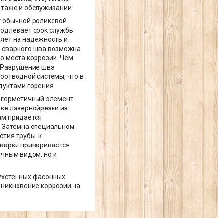
нтаже и обслуживании.
от обычной роликовой
родлевает срок службы
яет на надежность и
а сварного шва возможна
о места коррозии. Чем
 Разрушение шва
оотводной системы, что в
дуктами горения.
о герметичный элемент.
нке лазернойрезки из
ам придается
. Затемна специальном
тия трубы, к
сварки приваривается
ичным видом, но и
вухстенных фасонных
зникновение коррозии на