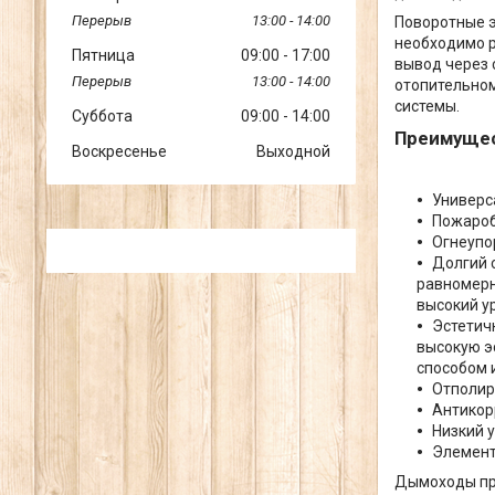
13:00
14:00
Поворотные э
необходимо р
Пятница
09:00
17:00
вывод через 
13:00
14:00
отопительном
системы.
Суббота
09:00
14:00
Преимущес
Воскресенье
Выходной
Универс
Пожароб
Огнеупо
Долгий 
равномерн
высокий у
Эстетич
высокую э
способом 
Отполир
Антикор
Низкий 
Элемент
Дымоходы при