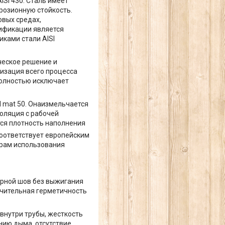
SI 430. Сталь имеет
розионную стойкость.
овых средах,
сификации является
иками стали AISI
ческое решение и
изация всего процесса
полностью исключает
l mat 50. Онаизмельчается
оляция с рабочей
тся плотность наполнения
 соответствует европейским
урам использования
арной шов без выжигания
ючительная герметичность
внутри трубы, жесткость
нию дыма, отсутствие