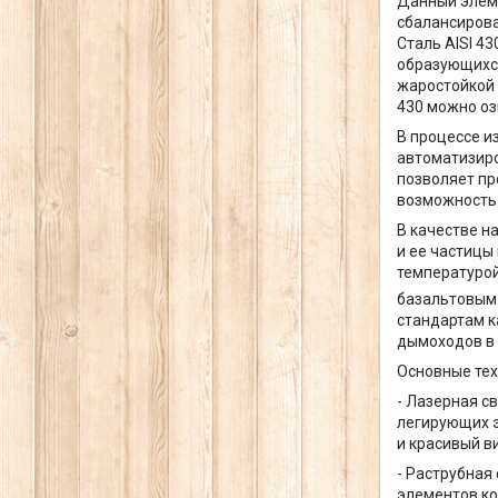
Данный элеме
сбалансирова
Сталь AISI 4
образующихся
жаростойкой 
430 можно оз
В процессе и
автоматизиро
позволяет п
возможность 
В качестве н
и ее частицы
температурой
базальтовым 
стандартам к
дымоходов в 
Основные тех
- Лазерная с
легирующих э
и красивый в
- Раструбная
элементов ко