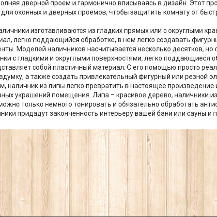
олняя дверной проем и гармонично вписываясь в дизайн. Этот п
 для оконных и дверных проемов, чтобы защитить комнату от быст
аличники изготавливаются из гладких прямых или с округлыми края
иал, легко поддающийся обработке, в нем легко создавать фигурн
нты. Моделей наличников насчитывается несколько десятков, но
нки с гладкими и округлыми поверхностями, легко поддающиеся об
дставляет собой пластичный материал. С его помощью просто реа
адумку, а также создать привлекательный фигурный или резной э
м, наличник из липы легко превратить в настоящее произведение и
вных украшений помещения. Липа – красивое дерево, наличники из
можно только немного тонировать и обязательно обработать анти
ники придадут законченность интерьеру вашей бани или сауны и 