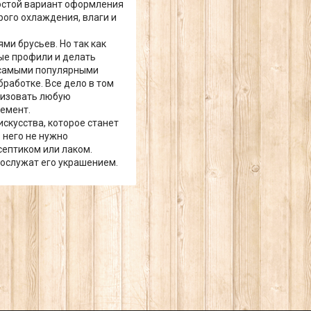
ростой вариант оформления
рого охлаждения, влаги и
ми брусьев. Но так как
ые профили и делать
 самыми популярными
работке. Все дело в том
лизовать любую
лемент.
скусства, которое станет
 него не нужно
септиком или лаком.
послужат его украшением.