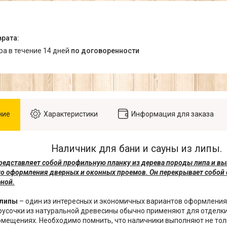
ара в течение 14 дней
по договоренности
ние
Характеристики
Информация для заказа
Наличник для бани и сауны из липы.
редставляет собой профильную планку из дерева породы липа и в
о оформления дверных и оконных проемов. Он перекрывает собой 
еной.
 липы
– один из интересных и экономичных вариантов оформления 
усочки из натуральной древесины обычно применяют для отделки 
мещениях. Необходимо помнить, что наличники выполняют не то