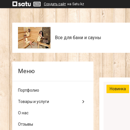
Создать сайт
на Satu.kz
Все для бани и сауны
Новинка
Портфолио
Товары и услуги
О нас
Отзывы