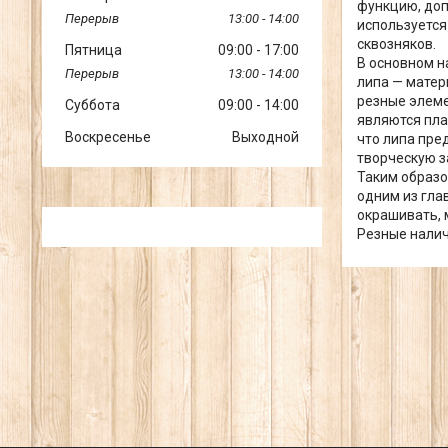
функцию, доп
13:00
14:00
используется
сквозняков.
Пятница
09:00
17:00
В основном н
13:00
14:00
липа — матер
резные элеме
Суббота
09:00
14:00
являются пла
Воскресенье
Выходной
что липа пре
творческую з
Таким образо
одним из гла
окрашивать, 
Резные налич