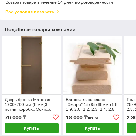
Возврат товара в течение 14 дней по договоренности
Все условия возврата
Подобные товары компании
Дверь бронза Матовая
Вагонка липа класс
Поло
1900х700 мм (8 мм,3
"Экстра" 15х95х88мм (1.8,
25х9
петли, коробка Осина).
1.9, 2.0, 2.2. 2.3, 2.4, 2.5,
2.8,
2.8.3,0 )м. Марий Эл.
Эл.
76 000
18 000
2 3
₸
₸/кв.м
Купить
Купить