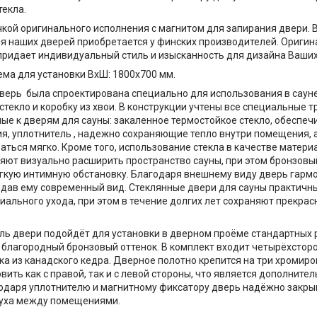
текла.
чкой оригинального исполнения с магнитом для запирания двери.
я наших дверей приобретается у финских производителей. Ориги
придает индивидуальный стиль и изысканность для дизайна Ваших 
ма для установки ВхШ: 1800х700 мм.
верь была спроектирована специально для использования в саун
стекло и коробку из хвои. В конструкции учтены все специальные т
е к дверям для сауны: закаленное термостойкое стекло, обеспе
я, уплотнитель , надежно сохраняющие тепло внутри помещения,
аться мягко. Кроме того, использование стекла в качестве матери
яют визуально расширить пространство сауны, при этом бронзовы
гкую интимную обстановку. Благодаря внешнему виду дверь гарм
идав ему современный вид. Стеклянные двери для сауны практичны
иального ухода, при этом в течение долгих лет сохраняют прекра
ь двери подойдёт для установки в дверном проёме стандартных 
 благородный бронзовый оттенок. В комплект входит четырёхсторо
ка из канадского кедра. Дверное полотно крепится на три хромиро
вить как с правой, так и с левой стороны, что является дополни
одаря уплотнителю и магнитному фиксатору дверь надёжно закрыв
духа между помещениями.