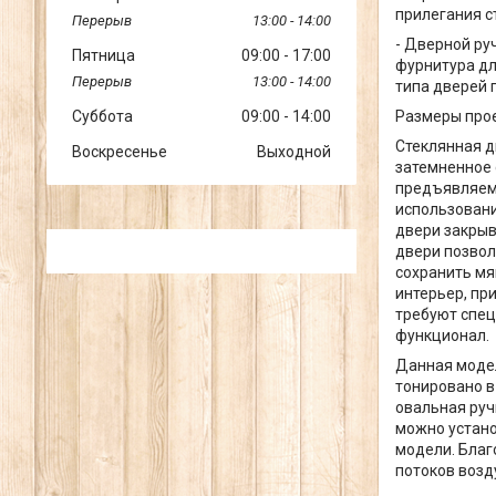
прилегания с
13:00
14:00
- Дверной ру
Пятница
09:00
17:00
фурнитура дл
13:00
14:00
типа дверей 
Суббота
09:00
14:00
Размеры прое
Стеклянная д
Воскресенье
Выходной
затемненное 
предъявляемы
использовани
двери закрыв
двери позвол
сохранить мя
интерьер, пр
требуют спец
функционал.
Данная модел
тонировано в
овальная руч
можно устано
модели. Благ
потоков воз