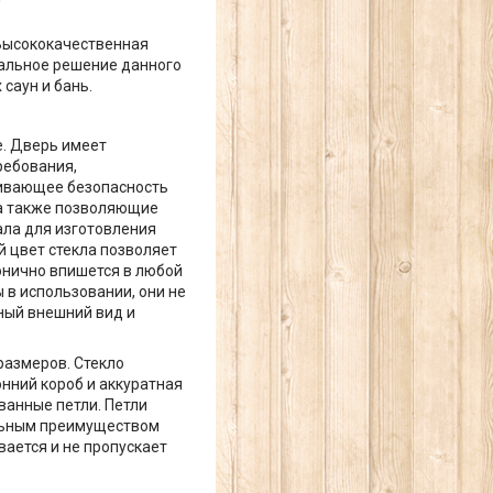
 Высококачественная
нальное решение данного
саун и бань.
е. Дверь имеет
ребования,
чивающее безопасность
 а также позволяющие
ала для изготовления
й цвет стекла позволяет
онично впишется в любой
 в использовании, они не
сный внешний вид и
размеров. Стекло
нний короб и аккуратная
ванные петли. Петли
тельным преимуществом
ается и не пропускает