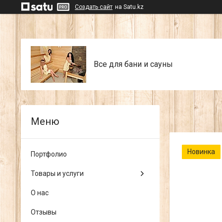
Создать сайт
на Satu.kz
Все для бани и сауны
Новинка
Портфолио
Товары и услуги
О нас
Отзывы