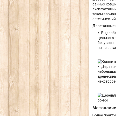
банных ковши
эксплуатации
таком вариан
эстетический
Деревянные к
Выдолбл
цельного 
безусловно
чаше оста
Деревян
небольших
древесины
некоторое
бочки
Металличе
Более практи