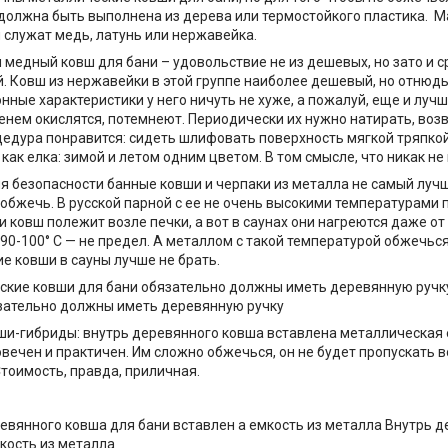
должна быть выполнена из дерева или термостойкого пластика. 
 служат медь, латунь или нержавейка.
 медный ковш для бани – удовольствие не из дешевых, но зато и с
. Ковш из нержавейки в этой группе наиболее дешевый, но отнюдь
нные характеристики у него ничуть не хуже, а пожалуй, еще и луч
енем окислятся, потемнеют. Периодически их нужно натирать, воз
цедура понравится: сидеть шлифовать поверхность мягкой тряпкой
как елка: зимой и летом одним цветом. В том смысле, что никак не
ия безопасности банные ковши и черпаки из металла не самый лучш
 обжечь. В русской парной с ее не очень высокими температурами
и ковш полежит возле печки, а вот в саунах они нагреются даже от
90-100° C — не предел. А металлом с такой температурой обжечься
е ковши в сауны лучше не брать.
зательно должны иметь деревянную ручку
ши-гибриды: внутрь деревянного ковша вставлена металлическая 
овечен и практичен. Им сложно обжечься, он не будет пропускать 
Стоимость, правда, приличная.
Внутрь д
кость из металла