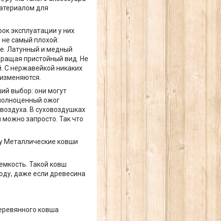
Материалом для
рок эксплуатации у них
 не самый плохой:
ше. Латунный и медный
вращая пристойный вид. Не
. С нержавейкой никаких
 изменяются.
ий выбор: они могут
 полноценный ожог
 воздуха. В суховоздушках
 можно запросто. Так что
Металлические ковши
емкость. Такой ковш
воду, даже если древесина
еревянного ковша