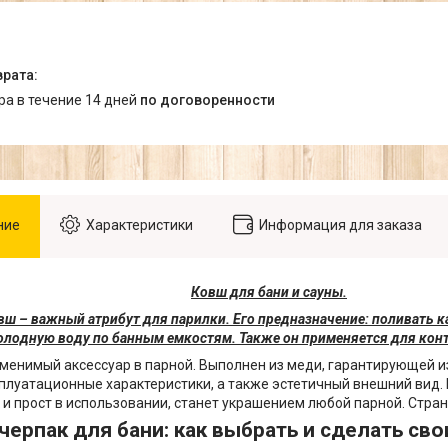
ара в течение 14 дней
по договоренности
ние
Характеристики
Информация для заказа
Ковш для бани и сауны.
ш – важный атрибут для парилки. Его предназначение: поливать к
олодную воду по банным емкостям. Также он применяется для конт
аменимый аксессуар в парной. Выполнен из меди, гарантирующей 
плуатационные характеристики, а также эстетичный внешний вид.
к и прост в использовании, станет украшением любой парной. Стран
черпак для бани: как выбрать и сделать св