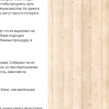
 чтобы продлить срок
яным маслом. Но даже в
, могут просто потерять
у что их вырезают из
й бани подходят
 банных процедур, в
ными. Собирают их из
ся, но при пересыхании
очь, замочив на
бани , как маленькие
, ручка такого аксессуара