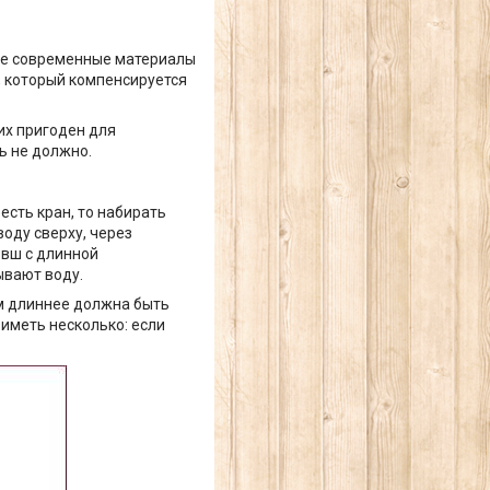
ие современные материалы
, который компенсируется
них пригоден для
ть не должно.
есть кран, то набирать
воду сверху, через
овш с длинной
ывают воду.
ем длиннее должна быть
 иметь несколько: если