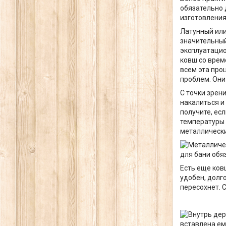
обязательно 
изготовления
Латунный или
значительный
эксплуатацио
ковш со врем
всем эта про
проблем. Они 
С точки зрен
накалиться и
получите, есл
температуры 
металлически
для бани обя
Есть еще ков
удобен, долг
пересохнет. 
вставлена ем