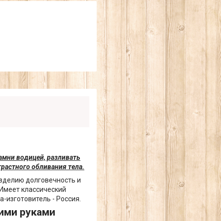
амни водицей, разливать
растного обливания тела.
изделию долговечность и
 Имеет классический
а-изготовитель - Россия.
оими руками