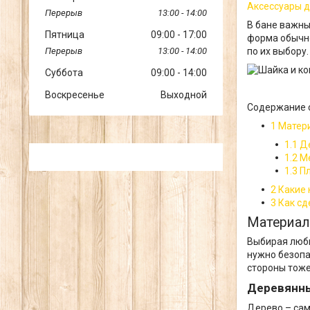
Аксессуары д
13:00
14:00
В бане важны
Пятница
09:00
17:00
форма обычно
13:00
14:00
по их выбору.
Суббота
09:00
14:00
Воскресенье
Выходной
Содержание с
1 Матер
1.1 
1.2 
1.3 П
2 Какие
3 Как с
Материал
Выбирая любы
нужно безопа
стороны тоже
Деревянн
Дерево – сам