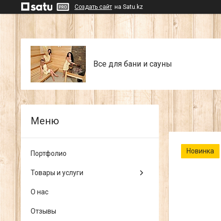
Создать сайт
на Satu.kz
Все для бани и сауны
Новинка
Портфолио
Товары и услуги
О нас
Отзывы