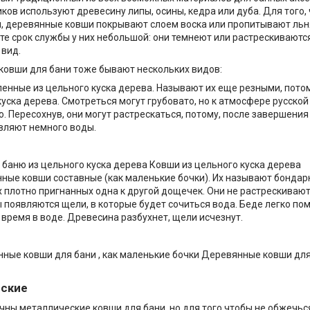
ков используют древесину липы, осины, кедра или дуба. Для того,
, деревянные ковши покрывают слоем воска или пропитывают льн
те срок службы у них небольшой: они темнеют или растрескиваются
 вид.
овши для бани тоже бывают нескольких видов:
енные из цельного куска дерева. Называют их еще резными, потом
куска дерева. Смотреться могут грубовато, но к атмосфере русско
. Пересохнув, они могут растрескаться, потому, после завершения
вляют немного воды.
Ковши из цельного куска дерева
ные ковши составные (как маленькие бочки). Их называют бондар
 плотно пригнанных одна к другой дощечек. Они не растрескивают
 появляются щели, в которые будет сочиться вода. Беде легко пом
 время в воде. Древесина разбухнет, щели исчезнут.
Деревянные ковши для 
ские
чны металлические ковши для бани, но для того чтобы не обжечься