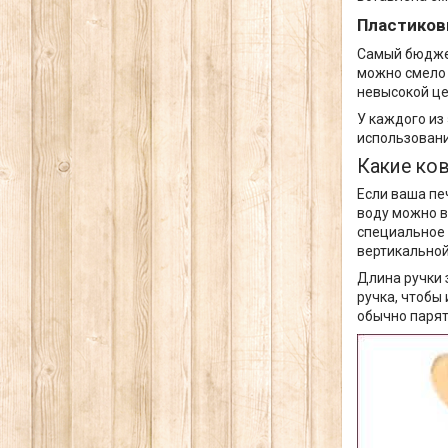
Пластико
Самый бюджет
можно смело 
невысокой це
У каждого из
использования
Какие ко
Если ваша пе
воду можно в
специальное 
вертикальной
Длина ручки 
ручка, чтобы
обычно парят