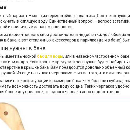
вые
ный вариант – ковш из термостойкого пластика. Соответствующ
окунать в кипящую воду. Единственный вопрос — вопрос эстетики
ной и приличным запасом прочности.
 этих вариантов есть свои достоинства и недостатки, но любой из 
 в бане, а вот стеклянных аксессуаров в парилке (да и в бане) бы
вши нужны в бане
чь имеет выносной
бак для воды
, или в навесном/встроенном баке 
 таз или ведро. Если кран не предусмотрен, нужно будет набирать 
отверстие в крышке бака. Вам понадобится довольно объемный к
 ручкой. Их еще называют черпаками — из-за того, что ими зачерп
зависит от конфигурации и размеров бака: чем больше глубина, т
 иметь возможность доставать воду со дна. Таких черпаков удобно
ся более двух человек, то одного черпака явно недостаточно.