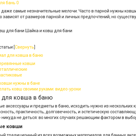
ля бань
0
 даже самые незначительные мелочи. Часто в парной нужны ковши
 зависят от размеров парной и личных предпочтений, но сущест
Шайка и ковш для бани
татьи [
Свернуть
]
иал для ковша в баню
Деревянные ковши
Металлические
ластиковые
 ковши нужны в бане
делать ковш своими руками: видео-уроки
 для ковша в баню
е аксессуары и предметы в баню, исходить нужно из нескольких 
сность, практичность, долговечность, и эстетическую составляющу
 никуда не деться: во многих случаях решающим фактором в выбо
ые ковши
ый традиционный из всех возможных материалов для банных аксе