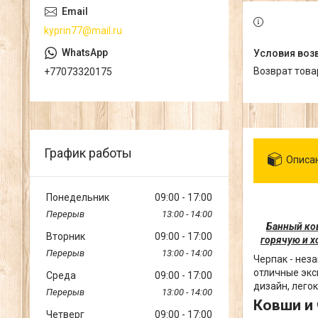
kyprin77@mail.ru
возврат тов
+77073320175
График работы
Описа
Понедельник
09:00
17:00
13:00
14:00
Банный ков
Вторник
09:00
17:00
горячую и х
13:00
14:00
Черпак - нез
отличные экс
Среда
09:00
17:00
дизайн, лего
13:00
14:00
Ковши и 
Четверг
09:00
17:00