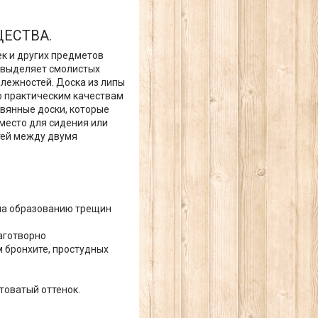
ЕСТВА.
ек и других предметов
е выделяет смолистых
лежностей. Доска из липы
по практическим качествам
вянные доски, которые
 место для сидения или
тей между двумя
ена образованию трещин
аготворно
 бронхите, простудных
товатый оттенок.