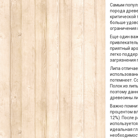
Самым популя
порода древе
критической 
больше удово
ограничения 
Еще один важ
привлекатель
приятный аро
легко поддерж
загрязнения 
Липа отличае
использовани
потемнеет. С
Полок из лип
поэтому данн
древесины ли
Важно помнит
процентом вл
12%). После 
используется
идеальная гл
необходимост