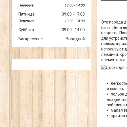
13:00
14:00
Пятница
09:00
17:00
13:00
14:00
Эта порода д
быта. Липа л
Суббота
09:00
14:00
веществ. Пос
для устройст
Воскресенье
Выходной
пиломатериал
используют д
лежания. Кро
элементами.
легкост
и сколов;
польза 
воздейств
заболеван
малая т
приятны