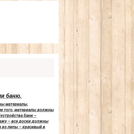
ли баню.
жны материалы,
ме того, материалы должны
устройства бани –
тажу – все доски должны
в из липы – красивый и