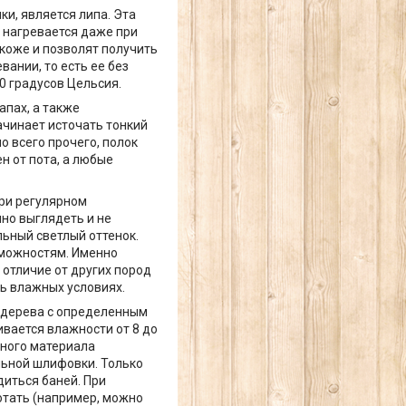
и, является липа. Эта
 нагревается даже при
 коже и позволят получить
вании, то есть ее без
0 градусов Цельсия.
пах, а также
ачинает источать тонкий
о всего прочего, полок
н от пота, а любые
при регулярном
чно выглядеть и не
льный светлый оттенок.
зможностям. Именно
отличие от других пород
ь влажных условиях.
ы дерева с определенным
вается влажности от 8 до
дного материала
льной шлифовки. Только
диться баней. При
отать (например, можно