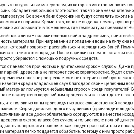
рным натуральным материалом, из которого изготавливаются полк
сины обладает небольшой плотностью, так что она незначительно
температуре. Во время бани брусочки не будут оставлять ожоги на
льствия от парилки. Кроме того, липа не выделяет смолу при нагре
можно использовать в помещении, где температура превышает +6
ный плюс липы – положительные свойства древесины, приятный за
ность материала. При нагревании и попадании воды на липу она н
мат, который позволяет расслабиться и насладиться баней. Помим
ивать в чистоте и порядке. После парилки на нем не остается пяте
просто убираются с помощью подручных средств.
тся от аналогов прочностью и длительным сроком службы. Даже 
и парной, древесина не потеряет своих характеристик, будет отли
о временем полок не растрескается и не потеряет свой привлекате
ы известен среди владельцев саун благодаря своим целебным во
ый материал пользуется небывалым спросом среди покупателей. В 
па не подвержена коррозийным процессам и не гниет даже в очен
ь, что полоки из липы производят из высококачественной пород
ажности. Сырье довольно долго высушивают (производитель доби
распиливания все доски обязательно сортируются: в качестве исхо
 древесина экстра-класса без сучков и только после полной длите
адкость поверхности позволяет как следует расслабиться и насла
и материал легко поддается обработке, поэтому с ним просто раб