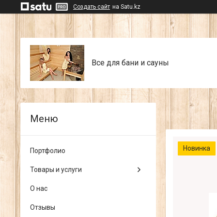
Создать сайт
на Satu.kz
Все для бани и сауны
Новинка
Портфолио
Товары и услуги
О нас
Отзывы