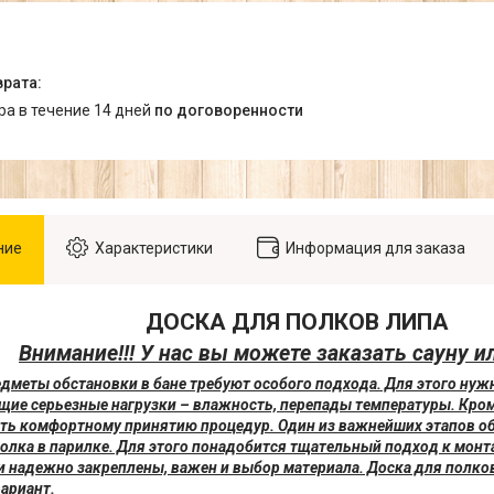
ара в течение 14 дней
по договоренности
ние
Характеристики
Информация для заказа
ДОСКА ДЛЯ ПОЛКОВ ЛИПА
Внимание!!! У нас вы можете заказать сауну и
едметы обстановки в бане требуют особого подхода. Для этого ну
е серьезные нагрузки – влажность, перепады температуры. Кро
ть комфортному принятию процедур. Один из важнейших этапов об
олка в парилке. Для этого понадобится тщательный подход к мон
и надежно закреплены, важен и выбор материала. Доска для полко
ариант.