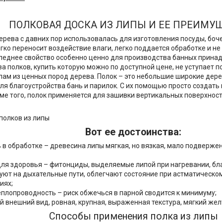
ПОЛКОВАЯ ДОСКА ИЗ ЛИПЫ И ЕЕ ПРЕИМУЩ
ерева с давних пор использовалась для изготовления посуды, боч
егко переносит воздействие влаги, легко поддается обработке и н
леднее свойство особенно ценно для производства банных принад
ва полков, купить которую можно по доступной цене, не уступает 
ам из ценных пород дерева. Полок – это небольшие широкие дере
ля благоустройства бань и парилок. С их помощью просто создать
ме того, полок применяется для зашивки вертикальных поверхнос
Вот ее достоинства:
ь в обработке – древесина липы мягкая, но вязкая, мало подверж
для здоровья – фитонциды, выделяемые липой при нагревании, бл
уют на дыхательные пути, облегчают состояние при астматическом
иях;
еплопроводность – риск обжечься в парной сводится к минимуму;
й внешний вид, ровная, крупная, выраженная текстура, мягкий жел
Cпособы применения полка из липы