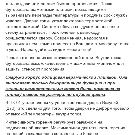
теплоотдачи помещение быстро прогревается. Топка
футерована шамотными плитами, позволяющими
выравнивать перепады температуры и продлить срок службы
изделия. Дверца топки укомплектована термостойкой
стеклокерамикой. Система обдува воздухом не позволяет
стеклу загрязняться . Подключения к дымоходу
осуществляется сверху. Современная, недорогая и
практичная печь-камин принесет в Ваш дом атмосферу тепла
и уюта. Наслаждайтесь видом живого огня!
Печь изготовлена из конструкционной стали. Внутри топка
футерована высококачественным шамотным кирпичом для
защиты стенок от прогорания.
Снаружи корпус облицован керамической плиткой. Она
выполняет только декоративную функцию и при
желании самостоятельно может быть поменяна на
плитку такого же размера, но другого цвета
.
В ПК-01 установлены чугунная топочная дверка Везувий
(270) это сделано для того, чтобы дверки не деформировало
от высокой температуры внутри топки.
Интенсивность горения регулирует рычажком на
поддувальной дверке. Максимальная длительность горения
на одной закладке дров составляет до 5 часов.