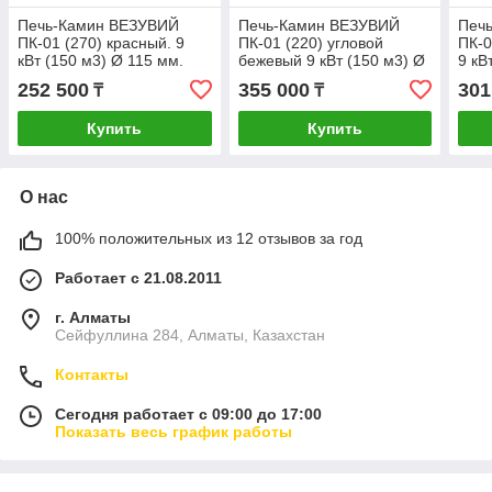
Печь-Камин ВЕЗУВИЙ
Печь-Камин ВЕЗУВИЙ
Печ
ПК-01 (270) красный. 9
ПК-01 (220) угловой
ПК-0
кВт (150 м3) Ø 115 мм.
бежевый 9 кВт (150 м3) Ø
9 кВ
115мм.
252 500
355 000
301
₸
₸
Купить
Купить
О нас
100% положительных из 12 отзывов за год
Работает с 21.08.2011
г. Алматы
Сейфуллина 284, Алматы, Казахстан
Контакты
Сегодня работает с 09:00 до 17:00
Показать весь график работы