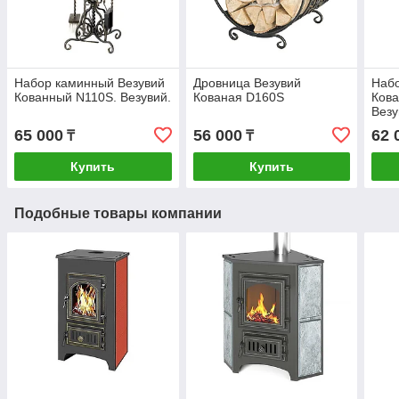
Набор каминный Везувий
Дровница Везувий
Набо
Кованный N110S. Везувий.
Кованая D160S
Ков
Везу
65 000
56 000
62 
₸
₸
Купить
Купить
Подобные товары компании