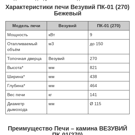
Характеристики печи Везувий ПК-01 (270)
Бежевый
Модель печи
Везувий
ПК-01 (270)
Мощность
кВт
9
Отапливаемый
м3
до 150
объём
Топочная дверца
Везувий
270
Высота*
мм
821
Ширина*
мм
438
Глубина*
мм
464
Вес печи
кг
141
Диаметр
мм
Ø 115
дымохода
Преимущество Печи – камина ВЕЗУВИЙ
ПК-01(270)