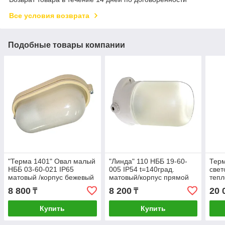
Все условия возврата
Подобные товары компании
"Терма 1401" Овал малый
"Линда" 110 НББ 19-60-
Тер
НББ 03-60-021 IP65
005 IP54 t=140град.
свет
матовый /корпус бежевый
матовый/корпус прямой
тепл
ГИ Светильник
керам. белый ИУ
бани
8 800
8 200
20 
₸
₸
Светильник
(жел
Купить
Купить