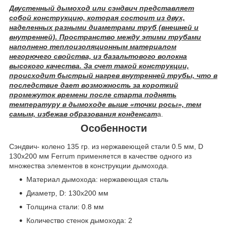
Двустенный дымоход или сэндвич представляет
собой конструкцию, которая состоит из двух,
наделенных разными диаметрами труб (внешней и
внутренней). Пространство между этими трубами
наполнено теплоизоляционным материалом
негорючего свойства, из базальтового волокна
высокого качества. За счет такой конструкции,
происходит быстрый нагрев внутренней трубы, что в
последствие дает возможность за короткий
промежуток времени после старта поднять
температуру в дымоходе выше «точки росы», тем
самым, избежав образования конденсат
а.
Особенности
Сэндвич- колено 135 гр. из нержавеющей стали 0.5 мм, D
130х200 мм Ferrum применяется в качестве одного из
множества элементов в конструкции дымохода.
Материал дымохода: нержавеющая сталь
Диаметр, D: 130х200 мм
Толщина стали: 0.8 мм
Количество стенок дымохода: 2