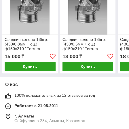
Сэндвич-колено 135гр.
Сэндвич-колено 135гр.
Сэнд
(430/0,8мм + оц.)
(430/0,5мм + оц.)
(430
ф150х210 "Ferrum
ф150х210 "Ferrum
ф180
15 000
13 000
18 
₸
₸
Купить
Купить
О нас
100% положительных из 12 отзывов за год
Работает с 21.08.2011
г. Алматы
Сейфуллина 284, Алматы, Казахстан