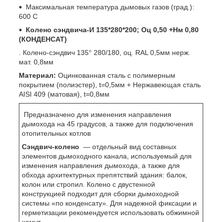
Максимальная температура дымовых газов (град.):
600 С
Колено сэндвича-И 135*280*200; Оц 0,50 +Нм 0,80
(КОНДЕНСАТ)
. Колено-сэндвич 135° 280/180, оц. RAL 0,5мм нерж.
мат. 0,8мм
Материал:
Оцинкованная сталь с полимерным
покрытием (полиэстер), t=0,5мм + Нержавеющая сталь
AISI 409 (матовая), t=0,8мм
Предназначено для изменения направления
дымохода на 45 градусов, а также для подключения
отопительных котлов
Сэндвич-колено
― отдельный вид составных
элементов дымоходного канала, используемый для
изменения направления дымохода, а также для
обхода архитектурных препятствий здания: балок,
колон или стропил. Колено с двустенной
конструкцией подходит для сборки дымоходной
системы «по конденсату». Для надежной фиксации и
герметизации рекомендуется использовать обжимной