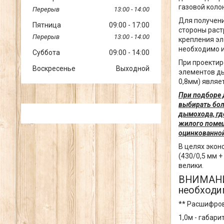
газовой коло
13:00
14:00
Для получени
Пятница
09:00
17:00
стороны растр
13:00
14:00
крепления эл
необходимо и
Суббота
09:00
14:00
При проектир
Воскресенье
Выходной
элементов ды
0,8мм) являе
При подборе 
выбирать бол
дымохода, гд
жилого помещ
оцинкованной
В целях экон
(430/0,5 мм 
велики.
ВНИМАНИЕ
необходим
** Расшифров
1,0м - габар