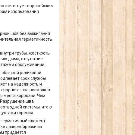
 соответствует европейским
урам использования
арной шов без выжигания
ючительная герметичность
внутри трубы, жесткость
нию дыма, отсутствие
нтаже и обслуживании.
от обычной роликовой
родлевает срок службы
яет на надежность и
а сварного шва возможна
о места коррозии. Чем
 Разрушение шва
оотводной системы, что в
дуктами горения.
о герметичный элемент.
нке лазернойрезки из
ам придается