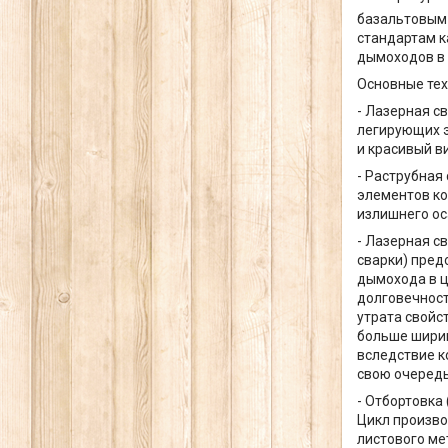
базальтовым 
стандартам к
дымоходов в 
Основные тех
- Лазерная с
легирующих э
и красивый в
- Раструбная
элементов ко
излишнего ос
- Лазерная с
сварки) пред
дымохода в ц
долговечност
утрата свойс
больше ширин
вследствие к
свою очередь
- Отбортовка
Цикл произво
листового ме