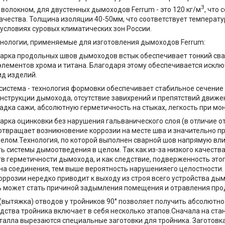
3
волокном, для двустенных дымоходов Ferrum - это 120 кг/м
, что
ачества. Толщина изоляции 40-50мм, что соответствует температ
условиях суровых климатических зон России.
нологии, применяемые для изготовления дымоходов Ferrum:
варка продольных швов дымоходов встык обеспечивает тонкий св
лементов хрома и титана. Благодаря этому обеспечивается искл
ид изделий.
 система - технология формовки обеспечивает стабильное сечение 
нструкции дымохода, отсутствие завихрений и препятствий движе
адка сажи, абсолютную герметичность на стыках, легкость при мо
варка оцинковки без нарушения гальванического слоя (в отличие 
отвращает возникновение коррозии на месте шва и значительно п
елом.Технология, по которой выполнен сварной шов напрямую вли
ь системы дымоотведения в целом. Так как из-за низкого качеств
тв герметичности дымохода, и как следствие, подверженность этог
а соединения, тем выше вероятность нарушенияего целостности.
оррозии нередко приводит к выходу из строя всего устройства дым
 может стать причиной задымления помещения и отравления про
 (вытяжка) отводов у тройников 90° позволяет получить абсолютн
дства тройника включает в себя несколько этапов.Сначала на ста
талла вырезаются специальные заготовки для тройника. Заготовк