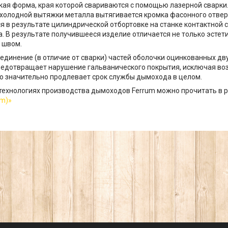
ая форма, края которой свариваются с помощью лазерной сварки
 холодной вытяжки металла вытягивается кромка фасонного отверс
 в результате цилиндрической отбортовке на станке контактной 
а. В результате получившееся изделие отличается не только эстет
 швом.
оединение (в отличие от сварки) частей оболочки оцинкованных д
едотвращает нарушение гальванического покрытия, исключая во
то значительно продлевает срок службы дымохода в целом.
технологиях производства дымоходов Ferrum можно прочитать в 
um)»