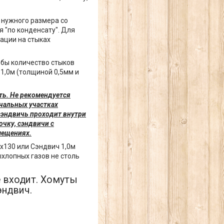
 нужного размера со
я "по конденсату". Для
ации на стыках
бы количество стыков
1,0м (толщиной 0,5мм и
ть. Не рекомендуется
ачальных участках
сэндвичь проходит внутри
чку, сэндвичи с
мещениях.
0х130 или Сэндвич 1,0м
ыхлопных газов не столь
 входит. Хомуты
эндвич.