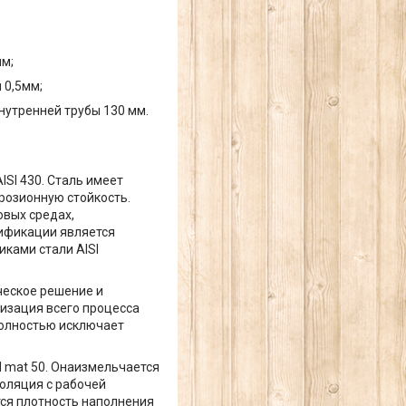
мм;
 0,5мм;
нутренней трубы 130 мм.
SI 430. Сталь имеет
розионную стойкость.
овых средах,
сификации является
иками стали AISI
ческое решение и
изация всего процесса
полностью исключает
l mat 50. Онаизмельчается
оляция с рабочей
тся плотность наполнения