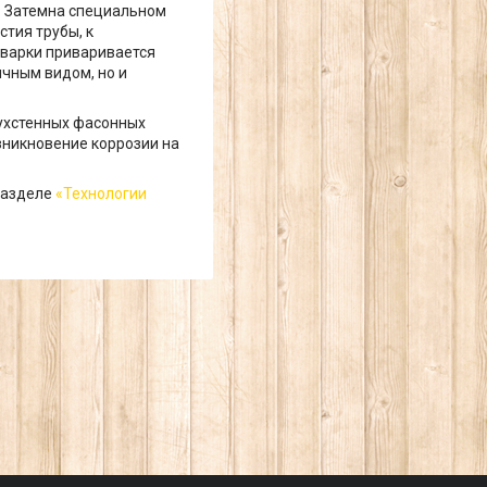
. Затемна специальном
тия трубы, к
сварки приваривается
ичным видом, но и
вухстенных фасонных
зникновение коррозии на
разделе
«Технологии