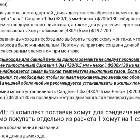
нки).
я участка нестандартной длины допускается обрезка элемента до
уба "папа". Сэндвич 1,0м (430/0,5 мм + нерж.) Ф200х130 собираетс
ементов двухстенного дымохода, а также для улучшения герметиз
спользовать Хомут обжимной (430/0,5 мм) Ф197-200.
овании дымохода необходимо выбирать такую схему монтажа, что
мохода было минимальным. Поэтому на практике сэндвич длиной 
тся основным элементом при монтаже.
дымохода для банной печи на данном элементе не следует экономи
ее тонкостенный Сэндвич 1,0м (430/0,5 мм + нерж.) Ф200х130 на н
е наблюдается самая высокая температура выхлопных газов. Если 
ения, то необходимо чтобы он имел нержавеющую внешнюю оболо
 внешней оболочкой не рекомендуется устанавливать в жилых по
омии можно устанавливать Сэндвич 1,0м (430/0,5 мм + нерж.) Ф20
+ оц.) Ф200х130 на последних метрах дымохода, где температуры в
: В комплект поставки хомут для сэндвича не
о покупать отдельно из расчета 1 хомут на 1 с
ка обозначений в названии:
итная длина дымохода;