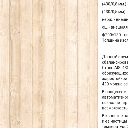
(430/0,8 мм )
(430/0,5 мм) 
нерж. - внеш
оц. - внешня
Ф200х130 - п
Толщина изол
Данный элеме
сбалансирова
Сталь AISI 4
образующихся
жаростойкой 
430 можно оз
В процессе и
автоматизиро
позволяет п
возможность 
В качестве н
и ее частицы
температурой