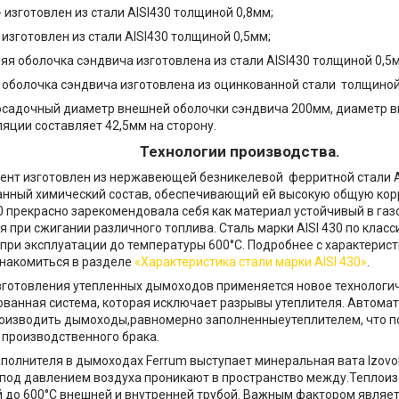
 - изготовлен из стали AISI430 толщиной 0,8мм;
- изготовлен из стали AISI430 толщиной 0,5мм;
няя оболочка сэндвича изготовлена из стали AISI430 толщиной 0,5
я оболочка сэндвича изготовлена из оцинкованной стали толщиной
осадочный диаметр внешней оболочки сэндвича 200мм, диаметр в
яции составляет 42,5мм на сторону.
Технологии производства.
нт изготовлен из нержавеющей безникелевой ферритной стали AI
нный химический состав, обеспечивающий ей высокую общую кор
30 прекрасно зарекомендовала себя как материал устойчивый в газ
 при сжигании различного топлива. Сталь марки AISI 430 по клас
при эксплуатации до температуры 600°C. Подробнее с характерист
накомиться в разделе
«Характеристика стали марки AISI 430»
.
зготовления утепленных дымоходов применяется новое технологи
ванная система, которая исключает разрывы утеплителя. Автомат
роизводить дымоходы,равномерно заполненныеутеплителем, что 
производственного брака.
аполнителя в дымоходах Ferrum выступает минеральная вата Іzovo
 под давлением воздуха проникают в пространство между.Теплоиз
 до 600°С внешней и внутренней трубой. Важным фактором являе