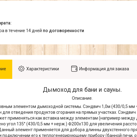
ара в течение 14 дней
по договоренности
ние
Характеристики
Информация для заказа
Дымоход для бани и сауны.
Описание.
овным элементом дымоходной системы. Сэндвич 1,0м (430/0,5 мм 
 для отведения продуктов сгорания на прямых участках. Сэндвич 1
жет применяться как вставка между элементам (например между
но угол 135° (430/0,5 мм + нерж.) Ф200х130 для увеличения расс
Данный элемент применяется для добора длинны двухстенного пр
 подключении его к теплогенерирующему прибору (банной печи, о