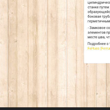
цилиндрическ
станке путем
образующейся
боковая труб
герметичным
- Замковое с
элементов пр
месте шва, ч
Подробнее о 
FeFlues (Ferr