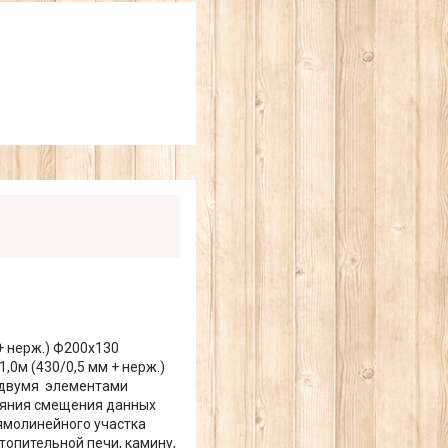
+ нерж.) Ф200х130
,0м (430/0,5 мм + нерж.)
 двумя элементами
тояния смещения данных
ямолинейного участка
топительной печи, камину,