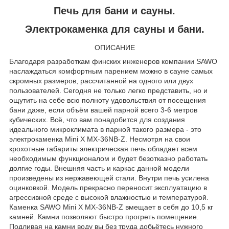
Печь для бани и сауны.
Электрокаменка для сауны и бани.
ОПИСАНИЕ
Благодаря разработкам финских инженеров компании SAWO
наслаждаться комфортным парением можно в сауне самых
скромных размеров, рассчитанной на одного или двух
пользователей. Сегодня не только легко представить, но и
ощутить на себе всю полноту удовольствия от посещения
бани даже, если объём вашей парной всего 3-6 метров
кубических. Всё, что вам понадобится для создания
идеального микроклимата в парной такого размера - это
электрокаменка Mini X MX-36NB-Z. Несмотря на свои
крохотные габариты электрическая печь обладает всем
необходимым функционалом и будет безотказно работать
долгие годы. Внешняя часть и каркас данной модели
произведены из нержавеющей стали. Внутри печь усилена
оцинковкой. Модель прекрасно переносит эксплуатацию в
агрессивной среде с высокой влажностью и температурой.
Каменка SAWO Mini X MX-36NB-Z вмещает в себя до 10,5 кг
камней. Камни позволяют быстро прогреть помещение.
Подливая на камни воду вы без труда добьётесь нужного