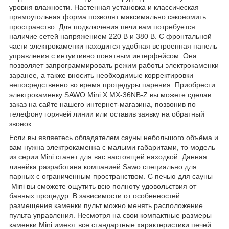
уровня влажности. Настенная установка и классическая
прямоугольная форма позволят максимально сэкономить
пространство. Для подключения печи вам потребуется
наличие сетей напряжением 220 В и 380 В. С фронтальной
части электрокаменки находится удобная встроенная панель
управления с интуитивно понятным интерфейсом. Она
позволяет запрограммировать режим работы электрокаменки
заранее, а также вносить необходимые корректировки
непосредственно во время процедуры парения. Приобрести
электрокаменку SAWO Mini X MX-36NB-Z вы можете сделав
заказ на сайте нашего интернет-магазина, позвонив по
телефону горячей линии или оставив заявку на обратный
звонок.
Если вы являетесь обладателем сауны небольшого объёма и
вам нужна электрокаменка с малыми габаритами, то модель
из серии Mini станет для вас настоящей находкой. Данная
линейка разработана компанией Sawo специально для
парных с ограниченным пространством. С печью для сауны
Mini вы сможете ощутить всю полноту удовольствия от
банных процедур. В зависимости от особенностей
размещения каменки пульт можно менять расположение
пульта управления. Несмотря на свои компактные размеры
каменки Mini имеют все стандартные характеристики печей