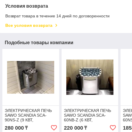
Условия возврата
Возврат товара в течение 14 дней по договоренности
Все условия возврата
Подобные товары компании
ЭЛЕКТРИЧЕСКАЯ ПЕЧЬ
ЭЛЕКТРИЧЕСКАЯ ПЕЧЬ
ЭЛЕ
SAWO SCANDIA SCA-
SAWO SCANDIA SCA-
SAW
90NS-Z (9 КВТ,
60NB-Z (6 КВТ,
60NS
ВЫНОСНОЙ ПУЛЬТ,
ВСТРОЕННЫЙ ПУЛЬТ,
ВЫН
280 000
220 000
185
₸
₸
ВНУТРИ ОЦИНКОВКА,
ВНУТРИ ОЦИНКОВКА,
ВНУ