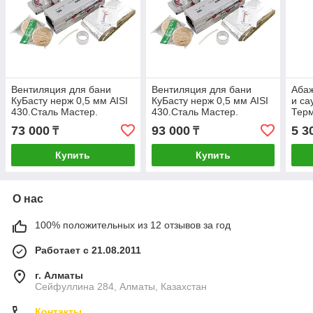
Вентиляция для бани
Вентиляция для бани
Абаж
КуБасту нерж 0,5 мм AISI
КуБасту нерж 0,5 мм AISI
и са
430.Сталь Мастер.
430.Сталь Мастер.
Терм
(Горизонтальная).
(Вертикальная).
73 000
93 000
5 3
₸
₸
Купить
Купить
О нас
100% положительных из 12 отзывов за год
Работает с 21.08.2011
г. Алматы
Сейфуллина 284, Алматы, Казахстан
Контакты