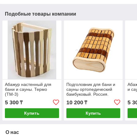
Подобные товары компании
Абажур настенный для
Подголовник для бани и
Абаж
бани и сауны. Термо
сауны ортопедический
и са
(ТМ-3)
бамбуковый. Россия.
5 300
10 200
5 3
₸
₸
Купить
Купить
О нас