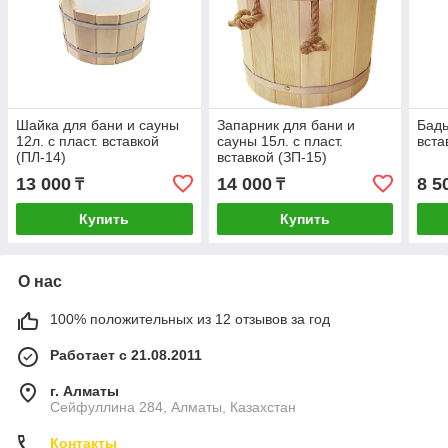
Шайка для бани и сауны
Запарник для бани и
Бадь
12л. с пласт. вставкой
сауны 15л. с пласт.
вста
(ПЛ-14)
вставкой (ЗП-15)
13 000
14 000
8 5
₸
₸
Купить
Купить
О нас
100% положительных из 12 отзывов за год
Работает с 21.08.2011
г. Алматы
Сейфуллина 284, Алматы, Казахстан
Контакты