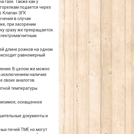
 газе. Также как у
 горелкам подается через
. Клапан ЭГК
ючения в случае
ке, при засорении
ку сразу же прекращается.
 электромагнитным
сей длине рожков на одном
роисходит равномерный
вления. В целом же можно
за исключением наличия
е своих аналогов.
ртной температуры
ависимое, оснащенное
ешительные документы и
ых печей TMF, но могут