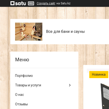
Создать сайт
на Satu.kz
Все для бани и сауны
Новинка
Портфолио
Товары и услуги
О нас
Отзывы