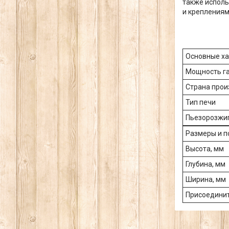
также исполь
и креплениям
Основные ха
Мощность га
Страна прои
Тип печи
Пьезорозжи
Размеры и 
Высота, мм
Глубина, мм
Ширина, мм
Присоединит