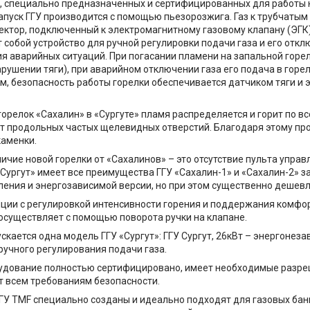
, специально предназначенных и сертифицированных для работы на
апуск ГГУ производится с помощью пьезорозжига. Газ к трубчатым
ектор, подключенный к электромагнитному газовому клапану (ЭГК)
 собой устройство для ручной регулировки подачи газа и его откл
я аварийных ситуаций. При погасании пламени на запальной горел
рушении тяги), при аварийном отключении газа его подача в горел
м, безопасность работы горелки обеспечивается датчиком тяги и
 горелок «Сахалин» в «Сургуте» пламя распределяется и горит по в
ет продольных частых щелевидных отверстий. Благодаря этому п
каменки.
ичие новой горелки от «Сахалинов» – это отсутствие пульта упра
 «Сургут» имеет все преимущества ГГУ «Сахалин-1» и «Сахалин-2» 
ления и энергозависимой версии, но при этом существенно дешевл
ции с регулировкой интенсивности горения и поддержания комфо
осуществляет с помощью поворота ручки на клапане.
скается одна модель ГГУ «Сургут»: ГГУ Сургут, 26кВт – энергонез
ручного регулирования подачи газа.
рудование полностью сертифицировано, имеет необходимые разр
т всем требованиям безопасности.
У TMF специально созданы и идеально подходят для газовых банн