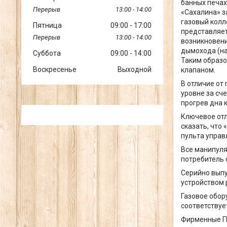
банных печах
13:00
14:00
«Сахалина» з
газовый колл
Пятница
09:00
17:00
представляет
13:00
14:00
возникновени
дымохода (на
Суббота
09:00
14:00
Таким образо
Воскресенье
Выходной
клапаном.
В отличие от
уровне за сч
прогрев дна 
Ключевое отл
сказать, что
пульта управ
Все манипуля
потребитель 
Серийно выпу
устройством 
Газовое обо
соответствуе
Фирменные ГГ