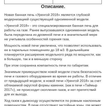
Описание.
Новая банная печь «Уренгой 2018» является глубокой
модернизацией существующей одноименной модели.
«Уренгой 2018» - это специализированная банная печь для
работы на газе. Ранее выпускавшаяся одноименная модель
была переделана из дровяной печи и в значительной мере
не учитывала особенностей горения газа.
Мощность новой печи увеличена, что позволяет использовать
ее в парильных помещениях до 18 м
3
. В дальнейшем
планируется расширение модельного ряда по мощности, как
в большую, так и в меньшую сторону.
При этом сохранена компактность печи по габаритам.
Значимым преимуществом новой модели стала безопасность
печи и газового оборудования во время ее работы. В отличие
от предыдущей модели, в новой печи «Уренгой 2018» за счет
обтекаемой округлой формы каменки, (как в печи «Таймыр
2017»), не происходит скопления газов, и нет препятствий
для их выхода.
Ход газов к дымоходу осуществляется по ровным наклонным
поверхностям. В печи отсутствуют застойные зоны, где может