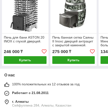
Печь для бани ASTON 20
Печь банная сетка Саяны
Печь
INOX с глухой дверцей.
II Inoxс дверцей антрацит
Мини
с закрытой каменкой.
бол
TMF.
экра
246 000
275 000
134
₸
₸
Купить
Купить
О нас
100% положительных из 12 отзывов за год
Работает с 21.08.2011
г. Алматы
Сейфуллина 284, Алматы, Казахстан