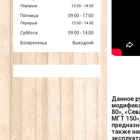
13:00
14:00
Пятница
09:00
17:00
13:00
14:00
Суббота
09:00
14:00
Воскресенье
Выходной
Данное р
модифика
80», «Сев
МГТ 150»,
предназн
также на
эксплуат