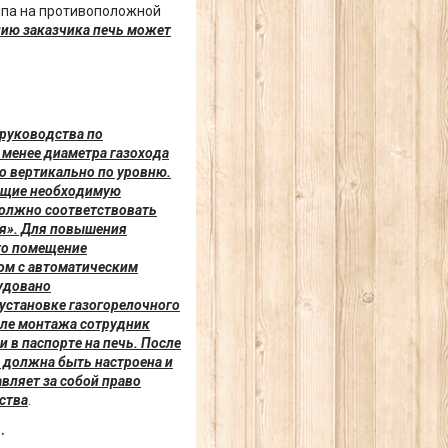
типа на противоположной
нию заказчика печь может
 руководства по
 менее диаметра газохода
го вертикально по уровню.
еющие необходимую
должно соответствовать
ия». Для повышения
это помещение
ом с автоматическим
удовано
установке газогорелочного
сле монтажа сотрудник
 в паспорте на печь. После
и должна быть настроена и
вляет за собой право
ства
.
.