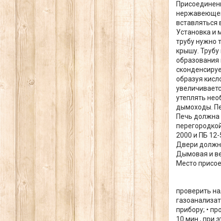
Присоединени
нержавеющей 
вставляться 
Установка и 
трубу нужно 
крышу. Трубу
образования 
сконденсируе
образуя кисл
увеличиваетс
утеплять нео
дымоходы. Пе
Печь должна 
перегородкой
2000 и ПБ 12
Двери должны
Дымовая и ве
Место присое
проверить на
газоанализат
прибору; • п
10 мин., при