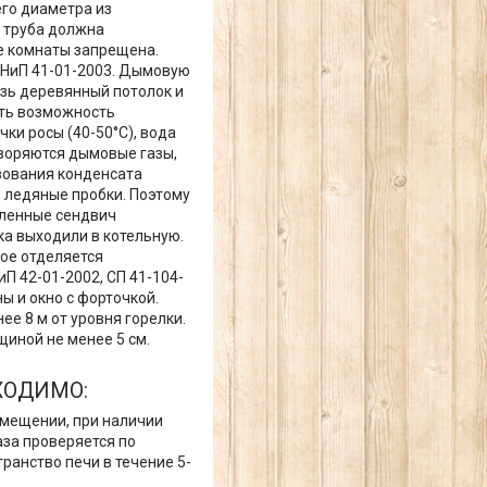
го диаметра из
 труба должна
е комнаты запрещена.
СНиП 41-01-2003. Дымовую
зь деревянный потолок и
ить возможность
ки росы (40-50°С), вода
творяются дымовые газы,
зования конденсата
я ледяные пробки. Поэтому
пленные сендвич
ка выходили в котельную.
ое отделяется
П 42-01-2002, СП 41-104-
ы и окно с форточкой.
е 8 м от уровня горелки.
иной не менее 5 см.
ХОДИМО:
омещении, при наличии
аза проверяется по
ранство печи в течение 5-