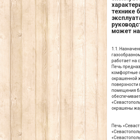
характер
технике 
эксплуат
руководс
может на
1.1. Назначе
газообразном
работает на 
Печь предназ
комфортные с
окрашенной 
поверхности 
помещения ба
обеспечивает
«Севастополь
окрашены жар
Печь «Севаст
«Севастополь
«Севастополь 