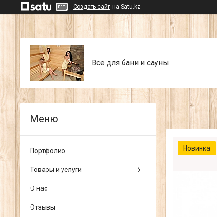
Создать сайт
на Satu.kz
Все для бани и сауны
Новинка
Портфолио
Товары и услуги
О нас
Отзывы