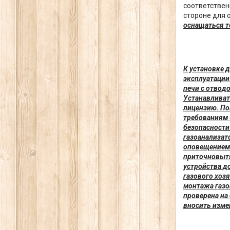
соответствен
стороне для 
оснащаться т
К установке 
эксплуатации
печи с отвод
Устанавливат
лицензию. По
требованиям 
безопасности
газоанализат
оповещением 
приточновытя
устройства д
газового хоз
монтажа газо
проверена на
вносить изме