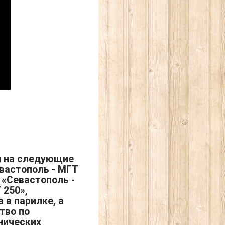
я на следующие
вастополь - МГТ
 «Севастополь -
 250»,
 в парилке, а
тво по
нических