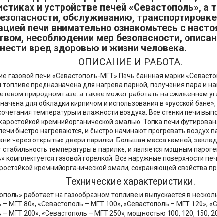
истиках и устройстве печей «Севастополь», а 
безопасности, обслуживанию, транспортировке
ацией печи внимательно ознакомьтесь с наст
твом, несоблюдении мер безопасности, описан
нести вред здоровью и жизни человека.
ОПИСАНИЕ И РАБОТА.
ние газовой печи «Севастополь-МГТ» Печь баннная марки «Севаст
 топливе предназначена для нагрева парной, получения пара и на
сетевом природном газе, а также может работать на сжиженном уг
начена для обкладки кирпичом и использования в «русской бане»,
очетания температуры и влажности воздуха. Все стенки печи выпо
жаростойкой кремнийорганической эмалью. Топка печи футирова
печи быстро нагреваются, и быстро начинают прогревать воздух п
ни через открытые двери парилки. Большая масса камней, заклад
 стабильность температуры в парилке, и является мощным пароге
» комплектуется газовой горелкой. Все наружные поверхности пе
остойкой кремнийорганической эмали, сохраняющей свойства при
Технические характеристики.
ополь» работает на газообразном топливе и выпускается в неско
 – МГТ 80», «Севастополь – МГТ 100», «Севастополь – МГТ 120», «
– МГТ 200», «Севастополь – МГТ 250», мощностью 100, 120, 150, 20