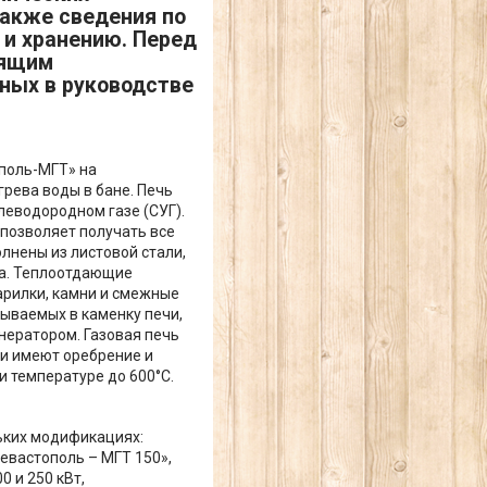
также сведения по
 и хранению. Перед
оящим
ных в руководстве
ополь-МГТ» на
грева воды в бане. Печь
леводородном газе (СУГ).
 позволяет получать все
лнены из листовой стали,
на. Теплоотдающие
арилки, камни и смежные
ываемых в каменку печи,
нератором. Газовая печь
чи имеют оребрение и
 температуре до 600°С.
льких модификациях:
Севастополь – МГТ 150»,
0 и 250 кВт,