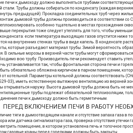
е печи к дымоходу должно выполняться трубами соответствующе
стали. Трубы должны собираться по конденсату (каждая верхняя
внутрь предыдущей). Прокладка соединительных труб через жилы
монтаж дымовой трубы должны производиться в соответствии со 
теплоизолировать особенно тщательно в местах прохождения скво
 выше перекрытия тоже следует утеплять для того, чтобы уменьш
конденсата: если температура выходящих газов опустится ниже точ
тся на внутренних стенках трубы в виде капель. В конденсате рас
оты, которые разъедают материал трубы. Зимой вероятность обра
я. В сильные морозы в верхней части трубы могут сформироватьс
бходимо всю трубу. Производитель печи рекомендует ставить уте
чь устанавливается так, чтобы фронтальная сторона печи и горел
быть обязательно обложена кирпичом в парном помещении, котор
 от котельной. Параметры котельной должны соответствовать (СНи
-529-03), иметь естественную вытяжную вентиляцию из верхней зон
 открываться наружу. Высота дымовой трубы должна быть не мене
нтиляционные трубы подлежат обязательной теплоизоляции, толщ
динения печи к дымоходу должно быть герметичным.
ПЕРЕД ВКЛЮЧЕНИЕМ ПЕЧИ В РАБОТУ НЕОБ
личие тяги в дымоотводящем канале и отсутствие запаха газа в п
ора или датчика сигнализатора газа, проверка отсутствия утечки г
роветрить помещение, в котором установлена печь и топочное прост
 этом газовые краны перед горелками должны быть закрыты.