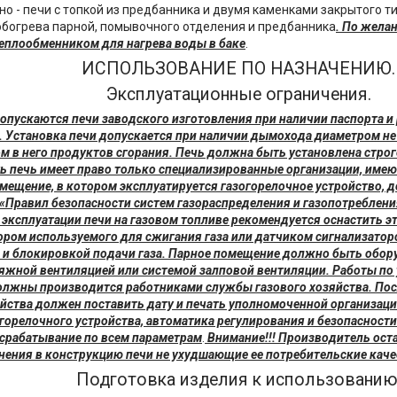
но - печи с топкой из предбанника и двумя каменками закрытого 
обогрева парной, помывочного отделения и предбанника
. По жела
еплообменником для нагрева воды в баке
.
ИСПОЛЬЗОВАНИЕ ПО НАЗНАЧЕНИЮ.
Эксплуатационные ограничения.
допускаются печи заводского изготовления при наличии паспорта и
. Установка печи допускается при наличии дымохода диаметром не
ом в него продуктов сгорания. Печь должна быть установлена стро
ь печь имеет право только специализированные организации, им
мещение, в котором эксплуатируется газогорелочное устройство, 
«Правил безопасности систем газораспределения и газопотреблен
 эксплуатации печи на газовом топливе рекомендуется оснастить 
ором используемого для сжигания газа или датчиком сигнализатор
и блокировкой подачи газа. Парное помещение должно быть обор
жной вентиляцией или системой залповой вентиляции. Работы по 
олжны производится работниками службы газового хозяйства. По
яйства должен поставить дату и печать уполномоченной организации
горелочного устройства, автоматика регулирования и безопасност
 срабатывание по всем параметрам
.
Внимание!!! Производитель оста
нения в конструкцию печи не ухудшающие ее потребительские каче
Подготовка изделия к использованию