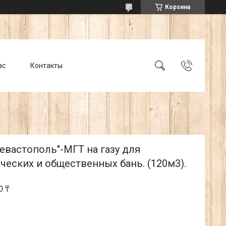
Корзина
ас
Контакты
евастополь"-МГТ на газу для
еских и общественных бань. (120м3).
0 ₸