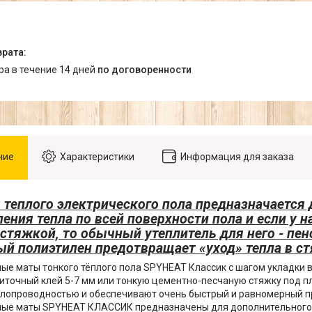
ара в течение 14 дней
по договоренности
ние
Характеристики
Информация для заказа
 теплого электрического пола предназначается
ения тепла по всей поверхности пола и если у н
стяжкой, то обычный утеплитель для него - пе
ый полиэтилен предотвращает «уход» тепла в с
ые маты тонкого тёплого пола SPYHEAT Классик с шагом укладки в
иточный клей 5-7 мм или тонкую цементно-песчаную стяжку под п
плопроводностью и обеспечивают очень быстрый и равномерный п
ные маты SPYHEAT КЛАССИК предназначены для дополнительного