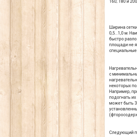
160; 180 и 2
Ширина сетки
0,5...1,0 м.
быстро разл
площади не я
специальные 
Нагревательн
с минимальн
нагревательн
некоторых по
Например, пр
подогнать их
может быть 3;
установленны
(фторосодерж
Следующий па