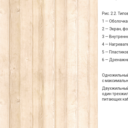
Рис. 2.2. Ти
1 — Оболочка
2 — Экран, ф
3 — Внутренн
4 — Нагреват
5 — Пластико
6 — Дренажны
Одножильный 
с максимальн
Двухжильный 
один трехжил
питающих каб