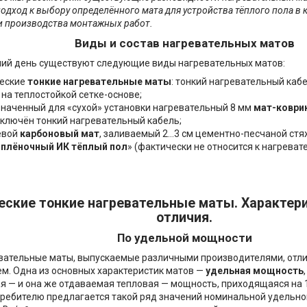
одход к выбору определённого мата для устройства тёплого пола в
и производства монтажных работ.
Виды и состав нагревательных матов
ий день существуют следующие виды нагревательных матов:
еские
тонкие нагревательные маты
: тонкий нагревательный каб
 на теплостойкой сетке-основе;
наченный для «сухой» установки нагревательный 8 мм
мат-коври
включён тонкий нагревательный кабель;
евой
карбоновый мат
, заливаемый 2...3 см цементно-песчаной стя
«
плёночный ИК тёплый пол
» (фактически не относится к нагрева
еские тонкие нагревательные маты. Характер
отличия.
По удельной мощности
вательные маты, выпускаемые различными производителями, отл
м. Одна из основных характеристик матов —
удельная мощность
я — и она же отдаваемая тепловая — мощность, приходящаяся на 
ребителю предлагается такой ряд значений номинальной удельной 