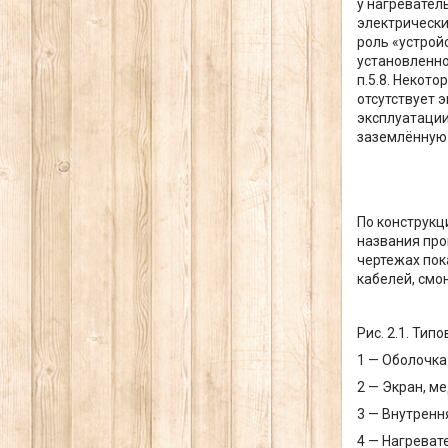
у нагревател
электрически
роль «устрой
установленно
п.5.8. Некот
отсутствует э
эксплуатации
заземлённую
По конструкц
названия про
чертежах пок
кабелей, смо
Рис. 2.1. Ти
1 — Оболочка
2 — Экран, м
3 — Внутренн
4 — Нагреват