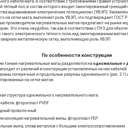
ьного кабеля мата. В соответствии с требованиями Правил устройс
й тёплый пол, в состав которого входит смонтированный греющий
ства выравнивания электрических потенциалов» (УВЭП). Заземлён
го на сетке мата, выполняет роль УВЭП, что подтверждает ГОСТ Р 5
орые производители нагревательных матов предлагают на рынке из
кран. Это очень неудобно, так как в соответствии с ПУЭ для обесп
 такого электрического тёплого пола над смонтированным матом
 сварную металлическую сетку, выполняющую роль УВЭП.
По особенности конструкции
ии тонкие нагревательные маты разделяются на
одножильные
и
исходят от различий в конструкции установленных на них кабелей
азаны поперечные и продольные разрезы одножильного (рис. 2.1) и
нтированных на сетке матов.
повая структура одножильного нагревательного мата.
 кабеля, фторопласт PVDF
едный проволочный
яя изоляция нагревательной жилы, фторопласт FEP
ельная жила, сплав металлов с большим электросопротивлением