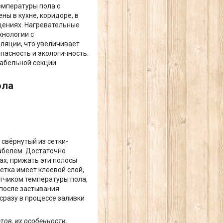
емпературы пола с
ы в кухне, коридоре, в
ещениях. Нагревательные
хнологии с
ляции, что увеличивает
пасность и экологичность.
кабельной секции
ола
 свёрнутый из сетки-
абелем. Достаточно
ах, прижать эти полосы
етка имеет клеевой слой,
атчиком температуры пола,
 после застывания
сразу в процессе заливки
ов, их особенности,