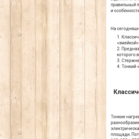
правильный п
и особенност
На сегодняшн
Классич
«змейкой»
Предназ
которого 
Стержн
Тонкий 
Классич
Тонкие нагре
разнообразие
электрическа
площади. Пот