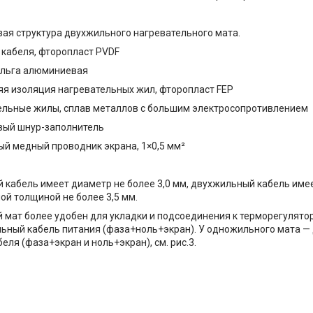
повая структура двухжильного нагревательного мата.
 кабеля, фторопласт PVDF
ольга алюминиевая
яя изоляция нагревательных жил, фторопласт FEP
ельные жилы, сплав металлов с большим электросопротивлением
вый шнур-заполнитель
й медный проводник экрана, 1×0,5 мм²
кабель имеет диаметр не более 3,0 мм, двухжильный кабель име
ой толщиной не более 3,5 мм.
мат более удобен для укладки и подсоединения к терморегулятору
ьный кабель питания (фаза+ноль+экран). У одножильного мата —
еля (фаза+экран и ноль+экран), см. рис.3.