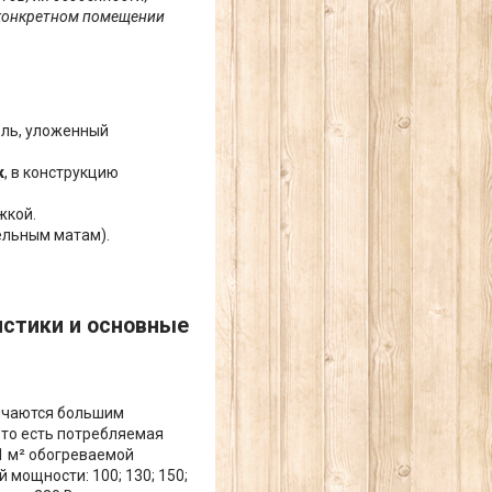
 конкретном помещении
ель, уложенный
к
, в конструкцию
жкой.
тельным матам).
истики и основные
ичаются большим
, то есть потребляемая
1 м² обогреваемой
мощности: 100; 130; 150;