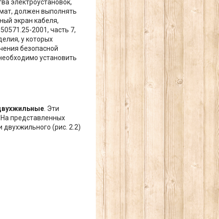
тва электроустановок,
 мат, должен выполнять
ный экран кабеля,
0571.25-2001, часть 7,
делия, у которых
ечения безопасной
 необходимо установить
двухжильные
. Эти
. На представленных
 двухжильного (рис. 2.2)