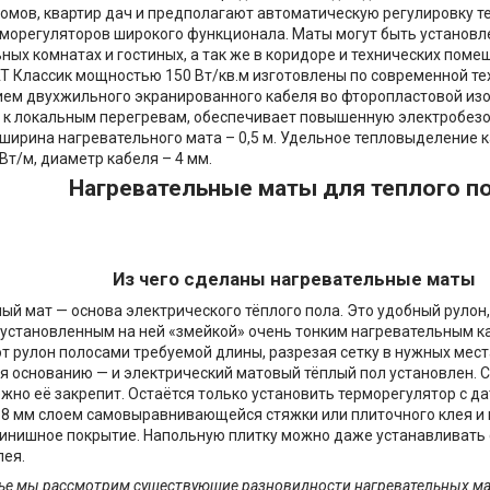
омов, квартир дач и предполагают автоматическую регулировку т
орегуляторов широкого функционала. Маты могут быть установлен
ьных комнатах и гостиных, а так же в коридоре и технических пом
 Классик мощностью 150 Вт/кв.м изготовлены по современной те
ем двухжильного экранированного кабеля во фторопластовой изо
 к локальным перегревам, обеспечивает повышенную электробезо
ширина нагревательного мата – 0,5 м. Удельное тепловыделение 
Вт/м, диаметр кабеля – 4 мм.
Нагревательные маты для теплого п
Из чего сделаны нагревательные маты
ый мат — основа электрического тёплого пола. Это удобный рулон,
 установленным на ней «змейкой» очень тонким нагревательным к
от рулон полосами требуемой длины, разрезая сетку в нужных мест
 основанию — и электрический матовый тёплый пол установлен. С
жно её закрепит. Остаётся только установить терморегулятор с д
...8 мм слоем самовыравнивающейся стяжки или плиточного клея и
инишное покрытие. Напольную плитку можно даже устанавливать 
лея.
тье мы рассмотрим существующие разновидности нагревательных мат