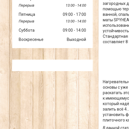
загородных д
13:00
14:00
помощью терм
Пятница
09:00
17:00
ванной, спал
маты SPYHEAT
13:00
14:00
использовани
Суббота
09:00
14:00
устойчивость
Стандартная 
Воскресенье
Выходной
составляет 8 
Нагревательн
основы с уже
раскатать эт
к имеющемуся
который надё
залить всё 4
установить ф
плиточного к
В данной ста