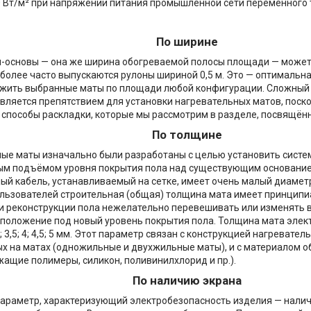
00 Вт/м² при напряжении питания промышленной сети переменного т
По ширине
-основы — она же ширина обогреваемой полосы площади — может
 Наиболее часто выпускаются рулоны шириной 0,5 м. Это — оптималь
ожить выбранные маты по площади любой конфигурации. Сложный
вляется препятствием для установки нагревательных матов, поск
способы раскладки, которые мы рассмотрим в разделе, посвящён
По толщине
ые маты изначально были разработаны с целью установить систе
ым подъёмом уровня покрытия пола над существующим основание
ый кабель, устанавливаемый на сетке, имеет очень малый диаметр,
льзователей строительная (общая) толщина мата имеет принципи
и реконструкции пола нежелательно перевешивать или изменять в
 положение под новый уровень покрытия пола. Толщина мата элек
 3,5; 4; 4,5; 5 мм. Этот параметр связан с конструкцией нагревате
х на матах (одножильные и двухжильные маты), и с материалом о
ащие полимеры, силикон, поливинилхлорид и пр.).
По наличию экрана
раметр, характеризующий электробезопасность изделия — налич