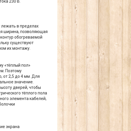
ока 230 В.
 лежать в пределах
ная ширина, позволяющая
 контур обогреваемой
ольку существуют
ном их монтажу.
му «тёплый пол»
м. Поэтому
 от 2,5 до 4 мм. Для
альное значение.
ысоту дверей, чтобы
трического тёплого пола
льного элемента кабелей,
болочки
ие экрана