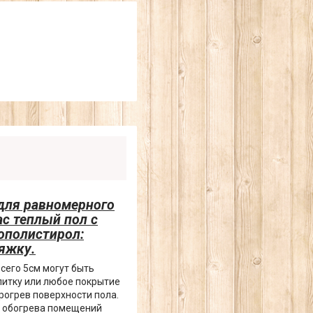
 для равномерного
ас теплый пол с
нополистирол:
тяжку.
сего 5см могут быть
литку или любое покрытие
рогрев поверхности пола.
 обогрева помещений